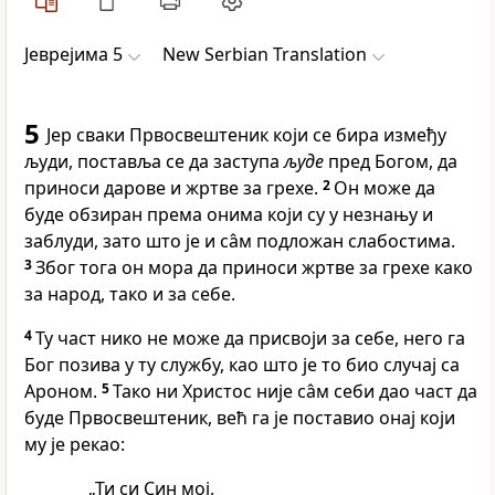
Јеврејима 5
New Serbian Translation
5
Јер сваки Првосвештеник који се бира између
људи, поставља се да заступа
људе
пред Богом, да
приноси дарове и жртве за грехе.
2
Он може да
буде обзиран према онима који су у незнању и
заблуди, зато што је и са̂м подложан слабостима.
3
Због тога он мора да приноси жртве за грехе како
за народ, тако и за себе.
4
Ту част нико не може да присвоји за себе, него га
Бог позива у ту службу, као што је то био случај са
Ароном.
5
Тако ни Христос није са̂м себи дао част да
буде Првосвештеник, већ га је поставио онај који
му је рекао:
„Ти си Син мој,