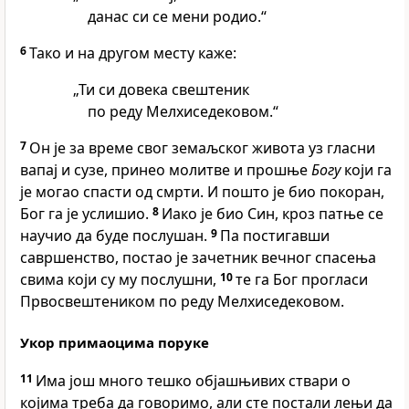
данас си се мени родио.“
6
Тако и на другом месту каже:
„Ти си довека свештеник
по реду Мелхиседековом.“
7
Он је за време свог земаљског живота уз гласни
вапај и сузе, принео молитве и прошње
Богу
који га
је могао спасти од смрти. И пошто је био покоран,
Бог га је услишио.
8
Иако је био Син, кроз патње се
научио да буде послушан.
9
Па постигавши
савршенство, постао је зачетник вечног спасења
свима који су му послушни,
10
те га Бог прогласи
Првосвештеником по реду Мелхиседековом.
Укор примаоцима поруке
11
Има још много тешко објашњивих ствари о
којима треба да говоримо, али сте постали лењи да