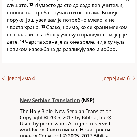
слушате.
12
И уместо да сте до сада већ учитељи,
поново вас треба поучавати основама Божије
поруке. Још увек вам је потребно млеко, а не
чврста храна!
13
Свако, наиме, ко се храни млеком,
не сналази се добро у учењу о праведности, јер је
дете.
14
Чврста храна је за оне зреле, чија су чула
навиком извежбана да разликују зло и добро.
Јеврејима 4
Јеврејима 6
New Serbian Translation
(NSP)
The Holy Bible, New Serbian Translation
Copyright © 2005, 2017 by Biblica, Inc.®
Used by permission. All rights reserved
worldwide. Свето писмо, Нови српски
превод Copyright © 2005, 2017 Biblica,