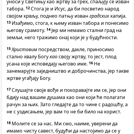
уноси у Светињу као жртву за грех, спаљују се изван
табора.
12
Стога је и Исус, да би посветио народ
својом крвљу, поднео патњу изван
градских
капија.
13
Изађимо, стога, к њему изван табора и понесимо
његову срамоту.
14
Јер ми немамо стални град на
земљи, него тражимо онај који је у будућности.
15
Христовим
посредством, дакле, приносимо
стално хвалу Богу
као
своју жртву, то јест, плод
усана које исповедају његово име.
16
Не
занемарујте заједништво и доброчинства, јер такве
жртве угађају Богу.
17
Слушајте своје вође и покоравајте им се, јер они
бдију над вашим душама као они који ће полагати
рачун за њих. Зато гледајте да то чине с радошћу, а
не с уздисањем, јер вам то не би било на корист.
18
Молите се за нас. Ми смо, наиме, уверени да
имамо чисту савест, будући да настојимо да се у