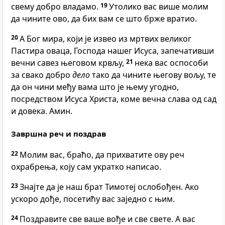
свему добро владамо.
19
Утолико вас више молим
да чините ово, да бих вам се што брже вратио.
20
А Бог мира, који је извео из мртвих великог
Пастира оваца, Господа нашег Исуса, запечативши
вечни савез његовом крвљу,
21
нека вас оспособи
за свако добро
дело
тако да чините његову вољу, те
да он чини међу вамa што је њему угодно,
посредством Исуса Христа, коме вечна слава од сад
и довека. Амин.
Завршна реч и поздрав
22
Молим вас, браћо, да прихватите ову реч
охрабрења, коју сам укратко написао.
23
Знајте да је наш брат Тимотеј ослобођен. Ако
ускоро дође, посетићу вас заједно с њим.
24
Поздравите све ваше вође и све свете. А вас