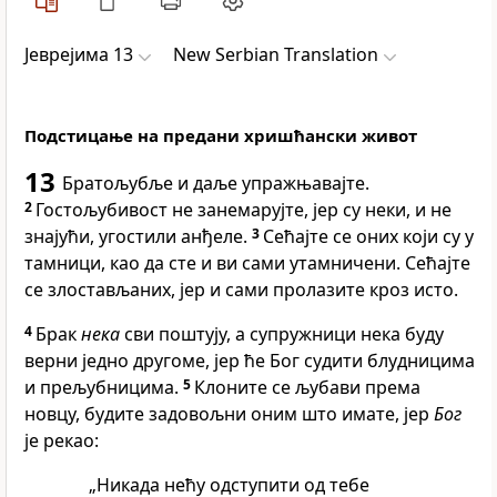
Јеврејима 13
New Serbian Translation
Подстицање на предани хришћански живот
13
Братољубље и даље упражњавајте.
2
Гостољубивост не занемарујте, јер су неки, и не
знајући, угостили анђеле.
3
Сећајте се оних који су у
тамници, као да сте и ви сами утамничени. Сећајте
се злостављаних, јер и сами пролазите кроз исто.
4
Брак
нека
сви поштују, а супружници нека буду
верни једно другоме, јер ће Бог судити блудницима
и прељубницима.
5
Клоните се љубави према
новцу, будите задовољни оним што имате, јер
Бог
је рекао:
„Никада нећу одступити од тебе