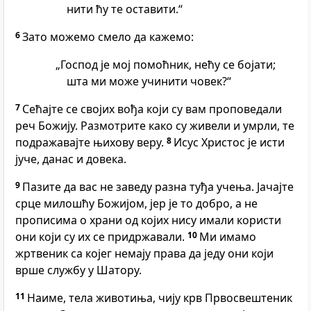
нити ћу те оставити.“
6
Зато можемо смело да кажемо:
„Господ је мој помоћник, нећу се бојати;
шта ми може учинити човек?“
7
Сећајте се својих вођа који су вам проповедали
реч Божију. Размотрите како су живели и умрли, те
подражавајте њихову веру.
8
Исус Христос је исти
јуче, данас и довека.
9
Пазите да вас не заведу разна туђа учења. Јачајте
срце милошћу Божијом, јер је то добро, а не
прописима о храни од којих нису имали користи
они који су их се придржавали.
10
Ми имамо
жртвеник са којег немају права да једу они који
врше службу у Шатору.
11
Наиме, тела животиња, чију крв Првосвештеник