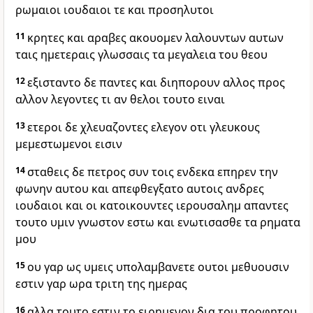
ρωμαιοι ιουδαιοι τε και προσηλυτοι
11
κρητες και αραβες ακουομεν λαλουντων αυτων
ταις ημετεραις γλωσσαις τα μεγαλεια του θεου
12
εξισταντο δε παντες και διηπορουν αλλος προς
αλλον λεγοντες τι αν θελοι τουτο ειναι
13
ετεροι δε χλευαζοντες ελεγον οτι γλευκους
μεμεστωμενοι εισιν
14
σταθεις δε πετρος συν τοις ενδεκα επηρεν την
φωνην αυτου και απεφθεγξατο αυτοις ανδρες
ιουδαιοι και οι κατοικουντες ιερουσαλημ απαντες
τουτο υμιν γνωστον εστω και ενωτισασθε τα ρηματα
μου
15
ου γαρ ως υμεις υπολαμβανετε ουτοι μεθυουσιν
εστιν γαρ ωρα τριτη της ημερας
16
αλλα τουτο εστιν το ειρημενον δια του προφητου