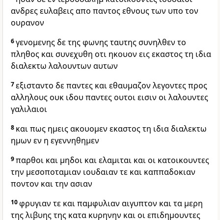
ανδρες ευλαβεις απο παντος εθνους των υπο τον
ουρανον
6
γενομενης δε της φωνης ταυτης συνηλθεν το
πληθος και συνεχυθη οτι ηκουον εις εκαστος τη ιδια
διαλεκτω λαλουντων αυτων
7
εξισταντο δε παντες και εθαυμαζον λεγοντες προς
αλληλους ουκ ιδου παντες ουτοι εισιν οι λαλουντες
γαλιλαιοι
8
και πως ημεις ακουομεν εκαστος τη ιδια διαλεκτω
ημων εν η εγεννηθημεν
9
παρθοι και μηδοι και ελαμιται και οι κατοικουντες
την μεσοποταμιαν ιουδαιαν τε και καππαδοκιαν
ποντον και την ασιαν
10
φρυγιαν τε και παμφυλιαν αιγυπτον και τα μερη
της λιβυης της κατα κυρηνην και οι επιδημουντες