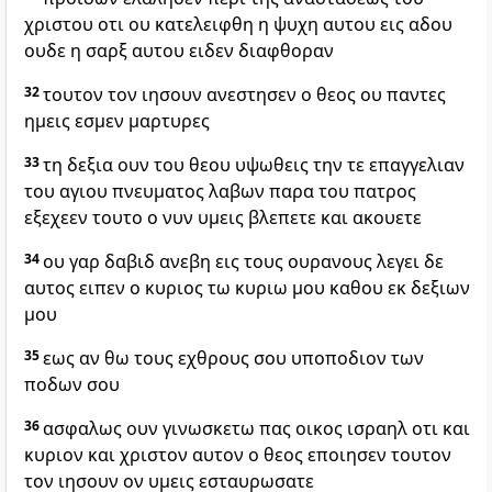
χριστου οτι ου κατελειφθη η ψυχη αυτου εις αδου
ουδε η σαρξ αυτου ειδεν διαφθοραν
32
τουτον τον ιησουν ανεστησεν ο θεος ου παντες
ημεις εσμεν μαρτυρες
33
τη δεξια ουν του θεου υψωθεις την τε επαγγελιαν
του αγιου πνευματος λαβων παρα του πατρος
εξεχεεν τουτο ο νυν υμεις βλεπετε και ακουετε
34
ου γαρ δαβιδ ανεβη εις τους ουρανους λεγει δε
αυτος ειπεν ο κυριος τω κυριω μου καθου εκ δεξιων
μου
35
εως αν θω τους εχθρους σου υποποδιον των
ποδων σου
36
ασφαλως ουν γινωσκετω πας οικος ισραηλ οτι και
κυριον και χριστον αυτον ο θεος εποιησεν τουτον
τον ιησουν ον υμεις εσταυρωσατε