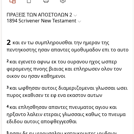
ΠΡΑΞΕΙΣ ΤΩΝ ΑΠΟΣΤΟΛΩΝ 2
1894 Scrivener New Testament
2
και εν τω συμπληρουσθαι την ημεραν της
πεντηκοστης ησαν απαντες ομοθυμαδον επι το αυτο
2
και εγενετο αφνω εκ του ουρανου ηχος ωσπερ
φερομενης πνοης βιαιας και επληρωσεν ολον τον
οικον ου ησαν καθημενοι
3
και ωφθησαν αυτοις διαμεριζομεναι γλωσσαι ωσει
πυρος εκαθισεν τε εφ ενα εκαστον αυτων
4
και επλησθησαν απαντες πνευματος αγιου και
ηρξαντο λαλειν ετεραις γλωσσαις καθως το πνευμα
εδιδου αυτοις αποφθεγγεσθαι
5
ησαν δε εν ιερουσαλημ κατοικουντες ιουδαιοι