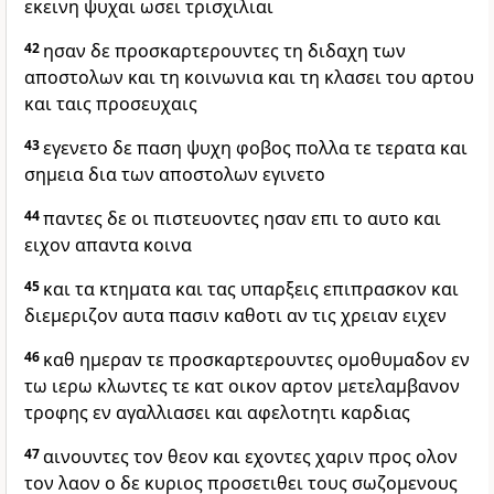
εκεινη ψυχαι ωσει τρισχιλιαι
42
ησαν δε προσκαρτερουντες τη διδαχη των
αποστολων και τη κοινωνια και τη κλασει του αρτου
και ταις προσευχαις
43
εγενετο δε παση ψυχη φοβος πολλα τε τερατα και
σημεια δια των αποστολων εγινετο
44
παντες δε οι πιστευοντες ησαν επι το αυτο και
ειχον απαντα κοινα
45
και τα κτηματα και τας υπαρξεις επιπρασκον και
διεμεριζον αυτα πασιν καθοτι αν τις χρειαν ειχεν
46
καθ ημεραν τε προσκαρτερουντες ομοθυμαδον εν
τω ιερω κλωντες τε κατ οικον αρτον μετελαμβανον
τροφης εν αγαλλιασει και αφελοτητι καρδιας
47
αινουντες τον θεον και εχοντες χαριν προς ολον
τον λαον ο δε κυριος προσετιθει τους σωζομενους