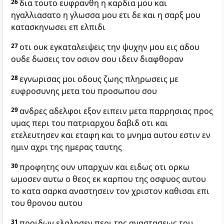
26
δια τουτο ευφρανθη η καρδια μου και
ηγαλλιασατο η γλωσσα μου ετι δε και η σαρξ μου
κατασκηνωσει επ ελπιδι
27
οτι ουκ εγκαταλειψεις την ψυχην μου εις αδου
ουδε δωσεις τον οσιον σου ιδειν διαφθοραν
28
εγνωρισας μοι οδους ζωης πληρωσεις με
ευφροσυνης μετα του προσωπου σου
29
ανδρες αδελφοι εξον ειπειν μετα παρρησιας προς
υμας περι του πατριαρχου δαβιδ οτι και
ετελευτησεν και εταφη και το μνημα αυτου εστιν εν
ημιν αχρι της ημερας ταυτης
30
προφητης ουν υπαρχων και ειδως οτι ορκω
ωμοσεν αυτω ο θεος εκ καρπου της οσφυος αυτου
το κατα σαρκα αναστησειν τον χριστον καθισαι επι
του θρονου αυτου
31
προιδων ελαλησεν περι της αναστασεως του