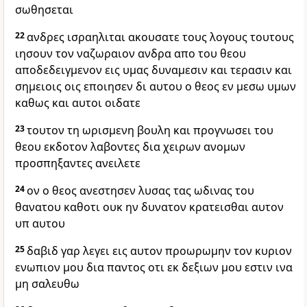
σωθησεται
22
ανδρες ισραηλιται ακουσατε τους λογους τουτους
ιησουν τον ναζωραιον ανδρα απο του θεου
αποδεδειγμενον εις υμας δυναμεσιν και τερασιν και
σημειοις οις εποιησεν δι αυτου ο θεος εν μεσω υμων
καθως και αυτοι οιδατε
23
τουτον τη ωρισμενη βουλη και προγνωσει του
θεου εκδοτον λαβοντες δια χειρων ανομων
προσπηξαντες ανειλετε
24
ον ο θεος ανεστησεν λυσας τας ωδινας του
θανατου καθοτι ουκ ην δυνατον κρατεισθαι αυτον
υπ αυτου
25
δαβιδ γαρ λεγει εις αυτον προωρωμην τον κυριον
ενωπιον μου δια παντος οτι εκ δεξιων μου εστιν ινα
μη σαλευθω