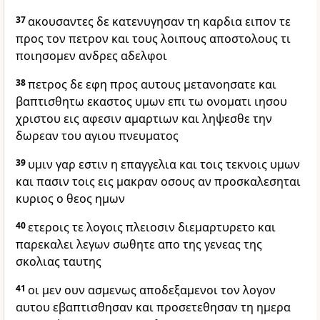
37
ακουσαντες δε κατενυγησαν τη καρδια ειπον τε
προς τον πετρον και τους λοιπους αποστολους τι
ποιησομεν ανδρες αδελφοι
38
πετρος δε εφη προς αυτους μετανοησατε και
βαπτισθητω εκαστος υμων επι τω ονοματι ιησου
χριστου εις αφεσιν αμαρτιων και ληψεσθε την
δωρεαν του αγιου πνευματος
39
υμιν γαρ εστιν η επαγγελια και τοις τεκνοις υμων
και πασιν τοις εις μακραν οσους αν προσκαλεσηται
κυριος ο θεος ημων
40
ετεροις τε λογοις πλειοσιν διεμαρτυρετο και
παρεκαλει λεγων σωθητε απο της γενεας της
σκολιας ταυτης
41
οι μεν ουν ασμενως αποδεξαμενοι τον λογον
αυτου εβαπτισθησαν και προσετεθησαν τη ημερα