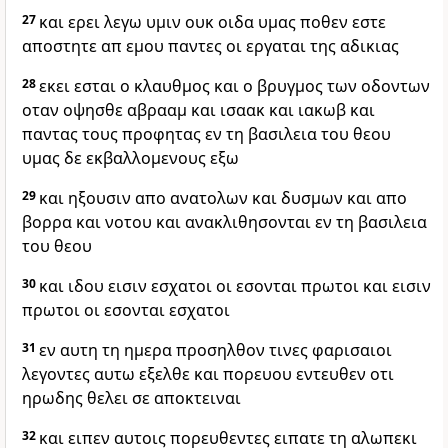
27
και ερει λεγω υμιν ουκ οιδα υμας ποθεν εστε
αποστητε απ εμου παντες οι εργαται της αδικιας
28
εκει εσται ο κλαυθμος και ο βρυγμος των οδοντων
οταν οψησθε αβρααμ και ισαακ και ιακωβ και
παντας τους προφητας εν τη βασιλεια του θεου
υμας δε εκβαλλομενους εξω
29
και ηξουσιν απο ανατολων και δυσμων και απο
βορρα και νοτου και ανακλιθησονται εν τη βασιλεια
του θεου
30
και ιδου εισιν εσχατοι οι εσονται πρωτοι και εισιν
πρωτοι οι εσονται εσχατοι
31
εν αυτη τη ημερα προσηλθον τινες φαρισαιοι
λεγοντες αυτω εξελθε και πορευου εντευθεν οτι
ηρωδης θελει σε αποκτειναι
32
και ειπεν αυτοις πορευθεντες ειπατε τη αλωπεκι