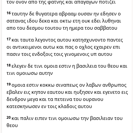
τον ονον απο της φατνης και απαγαγων ποτιζει
16
ταυτην δε θυγατερα αβρααμ ουσαν ην εδησεν ο
σατανας ιδου δεκα και οκτω ετη ουκ εδει λυθηναι
απο του δεσμου τουτου τη ημερα του σαββατου
17
και ταυτα λεγοντος αυτου κατησχυνοντο παντες
οι αντικειμενοι αυτω και πας ο οχλος εχαιρεν επι
πασιν τοις ενδοξοις τοις γινομενοις υπ αυτου
18
ελεγεν δε τινι ομοια εστιν η βασιλεια του θεου και
τινι ομοιωσω αυτην
19
ομοια εστιν κοκκω σιναπεως ον λαβων ανθρωπος
εβαλεν εις κηπον εαυτου και ηυξησεν και εγενετο εις
δενδρον μεγα και τα πετεινα του ουρανου
κατεσκηνωσεν εν τοις κλαδοις αυτου
20
και παλιν ειπεν τινι ομοιωσω την βασιλειαν του
θεου