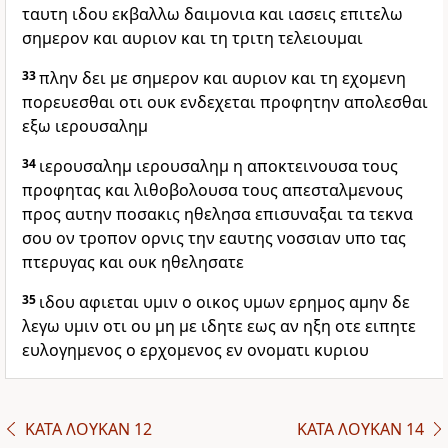
ταυτη ιδου εκβαλλω δαιμονια και ιασεις επιτελω
σημερον και αυριον και τη τριτη τελειουμαι
33
πλην δει με σημερον και αυριον και τη εχομενη
πορευεσθαι οτι ουκ ενδεχεται προφητην απολεσθαι
εξω ιερουσαλημ
34
ιερουσαλημ ιερουσαλημ η αποκτεινουσα τους
προφητας και λιθοβολουσα τους απεσταλμενους
προς αυτην ποσακις ηθελησα επισυναξαι τα τεκνα
σου ον τροπον ορνις την εαυτης νοσσιαν υπο τας
πτερυγας και ουκ ηθελησατε
35
ιδου αφιεται υμιν ο οικος υμων ερημος αμην δε
λεγω υμιν οτι ου μη με ιδητε εως αν ηξη οτε ειπητε
ευλογημενος ο ερχομενος εν ονοματι κυριου
ΚΑΤΑ ΛΟΥΚΑΝ 12
ΚΑΤΑ ΛΟΥΚΑΝ 14