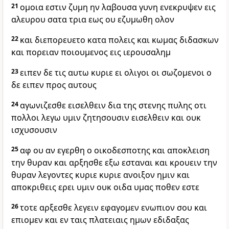
21
ομοια εστιν ζυμη ην λαβουσα γυνη ενεκρυψεν εις
αλευρου σατα τρια εως ου εζυμωθη ολον
22
και διεπορευετο κατα πολεις και κωμας διδασκων
και πορειαν ποιουμενος εις ιερουσαλημ
23
ειπεν δε τις αυτω κυριε ει ολιγοι οι σωζομενοι ο
δε ειπεν προς αυτους
24
αγωνιζεσθε εισελθειν δια της στενης πυλης οτι
πολλοι λεγω υμιν ζητησουσιν εισελθειν και ουκ
ισχυσουσιν
25
αφ ου αν εγερθη ο οικοδεσποτης και αποκλειση
την θυραν και αρξησθε εξω εσταναι και κρουειν την
θυραν λεγοντες κυριε κυριε ανοιξον ημιν και
αποκριθεις ερει υμιν ουκ οιδα υμας ποθεν εστε
26
τοτε αρξεσθε λεγειν εφαγομεν ενωπιον σου και
επιομεν και εν ταις πλατειαις ημων εδιδαξας