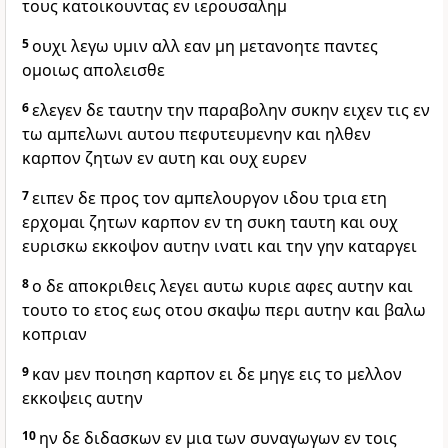
τους κατοικουντας εν ιερουσαλημ
5
ουχι λεγω υμιν αλλ εαν μη μετανοητε παντες
ομοιως απολεισθε
6
ελεγεν δε ταυτην την παραβολην συκην ειχεν τις εν
τω αμπελωνι αυτου πεφυτευμενην και ηλθεν
καρπον ζητων εν αυτη και ουχ ευρεν
7
ειπεν δε προς τον αμπελουργον ιδου τρια ετη
ερχομαι ζητων καρπον εν τη συκη ταυτη και ουχ
ευρισκω εκκοψον αυτην ινατι και την γην καταργει
8
ο δε αποκριθεις λεγει αυτω κυριε αφες αυτην και
τουτο το ετος εως οτου σκαψω περι αυτην και βαλω
κοπριαν
9
καν μεν ποιηση καρπον ει δε μηγε εις το μελλον
εκκοψεις αυτην
10
ην δε διδασκων εν μια των συναγωγων εν τοις