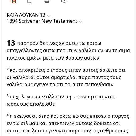
ΚΑΤΑ ΛΟΥΚΑΝ 13
1894 Scrivener New Testament
13
παρησαν δε τινες εν αυτω τω καιρω
απαγγελλοντες αυτω περι των γαλιλαιων ων το αιμα
πιλατος εμιξεν μετα των θυσιων αυτων
2
και αποκριθεις ο ιησους ειπεν αυτοις δοκειτε οτι
οι γαλιλαιοι ουτοι αμαρτωλοι παρα παντας τους
γαλιλαιους εγενοντο οτι τοιαυτα πεπονθασιν
3
ουχι λεγω υμιν αλλ εαν μη μετανοητε παντες
ωσαυτως απολεισθε
4
η εκεινοι οι δεκα και οκτω εφ ους επεσεν ο πυργος
εν τω σιλωαμ και απεκτεινεν αυτους δοκειτε οτι
ουτοι οφειλεται εγενοντο παρα παντας ανθρωπους