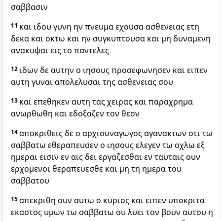
σαββασιν
11
και ιδου γυνη ην πνευμα εχουσα ασθενειας ετη
δεκα και οκτω και ην συγκυπτουσα και μη δυναμενη
ανακυψαι εις το παντελες
12
ιδων δε αυτην ο ιησους προσεφωνησεν και ειπεν
αυτη γυναι απολελυσαι της ασθενειας σου
13
και επεθηκεν αυτη τας χειρας και παραχρημα
ανωρθωθη και εδοξαζεν τον θεον
14
αποκριθεις δε ο αρχισυναγωγος αγανακτων οτι τω
σαββατω εθεραπευσεν ο ιησους ελεγεν τω οχλω εξ
ημεραι εισιν εν αις δει εργαζεσθαι εν ταυταις ουν
ερχομενοι θεραπευεσθε και μη τη ημερα του
σαββατου
15
απεκριθη ουν αυτω ο κυριος και ειπεν υποκριτα
εκαστος υμων τω σαββατω ου λυει τον βουν αυτου η