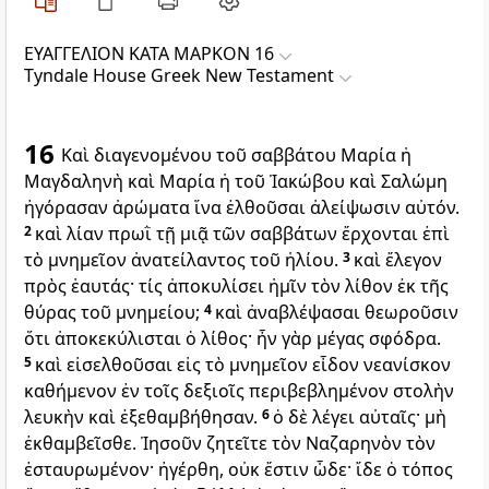
ΕΥΑΓΓΕΛΙΟΝ ΚΑΤΑ ΜΑΡΚΟΝ 16
Tyndale House Greek New Testament
16
Καὶ διαγενομένου τοῦ σαββάτου Μαρία ἡ
Μαγδαληνὴ καὶ Μαρία ἡ τοῦ Ἰακώβου καὶ Σαλώμη
ἠγόρασαν ἀρώματα ἵνα ἐλθοῦσαι ἀλείψωσιν αὐτόν.
2
καὶ λίαν πρωῒ τῇ μιᾷ τῶν σαββάτων ἔρχονται ἐπὶ
τὸ μνημεῖον ἀνατείλαντος τοῦ ἡλίου.
3
καὶ ἔλεγον
πρὸς ἑαυτάς· τίς ἀποκυλίσει ἡμῖν τὸν λίθον ἐκ τῆς
θύρας τοῦ μνημείου;
4
καὶ ἀναβλέψασαι θεωροῦσιν
ὅτι ἀποκεκύλισται ὁ λίθος· ἦν γὰρ μέγας σφόδρα.
5
καὶ εἰσελθοῦσαι εἰς τὸ μνημεῖον εἶδον νεανίσκον
καθήμενον ἐν τοῖς δεξιοῖς περιβεβλημένον στολὴν
λευκὴν καὶ ἐξεθαμβήθησαν.
6
ὁ δὲ λέγει αὐταῖς· μὴ
ἐκθαμβεῖσθε. Ἰησοῦν ζητεῖτε τὸν Ναζαρηνὸν τὸν
ἐσταυρωμένον· ἠγέρθη, οὐκ ἔστιν ὧδε· ἴδε ὁ τόπος