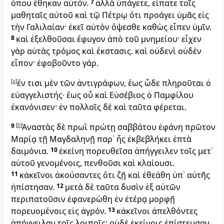
ὅπου ἔθηκαν αὐτόν.
7
ἀλλὰ ὑπάγετε, εἴπατε τοῖς
μαθηταῖς αὐτοῦ καὶ τῷ Πέτρῳ ὅτι προάγει ὑμᾶς εἰς
τὴν Γαλιλαίαν· ἐκεῖ αὐτὸν ὄψεσθε καθὼς εἶπεν ὑμῖν.
8
καὶ ἐξελθοῦσαι ἔφυγον ἀπὸ τοῦ μνημείου· εἶχεν
γὰρ αὐτὰς τρόμος καὶ ἔκστασις. καὶ οὐδενὶ οὐδὲν
εἶπον· ἐφοβοῦντο γάρ.
[
a
]
ἔν τισι μὲν τῶν ἀντιγράφων, ἕως ὧδε πληροῦται ὁ
εὐαγγελιστής∙ ἕως οὗ καὶ Εὐσέβιος ὁ Παμφίλου
ἐκανόνισεν· ἐν πολλοῖς δὲ καὶ ταῦτα φέρεται.
9
[
b
]
Ἀναστὰς δὲ πρωῒ πρώτῃ σαββάτου ἐφάνη πρῶτον
Μαρίᾳ τῇ Μαγδαληνῇ παρ᾽ ἧς ἐκβεβλήκει ἑπτὰ
δαιμόνια.
10
ἐκείνη πορευθεῖσα ἀπήγγειλεν τοῖς μετ᾽
αὐτοῦ γενομένοις, πενθοῦσι καὶ κλαίουσι.
11
κἀκεῖνοι ἀκούσαντες ὅτι ζῇ καὶ ἐθεάθη ὑπ᾽ αὐτῆς
ἠπίστησαν.
12
μετὰ δὲ ταῦτα δυσὶν ἐξ αὐτῶν
περιπατοῦσιν ἐφανερώθη ἐν ἑτέρᾳ μορφῇ
πορευομένοις εἰς ἀγρόν.
13
κἀκεῖνοι ἀπελθόντες
ἀπήγγειλαν τοῖς λοιποῖς· οὐδὲ ἐκείνοις ἐπίστευσαν.