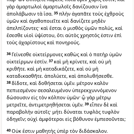
γὰρ ἁμαρτωλοὶ ἁμαρτωλοῖς δανίζουσιν ἵνα
ἀπολάβωσιν τὰ ἴσα.
35
πλὴν ἀγαπᾶτε τοὺς ἐχθροὺς
ὑμῶν καὶ ἀγαθοποιεῖτε καὶ δανίζετε μηδὲν
ἀπελπίζοντες· καὶ ἔσται ὁ μισθὸς ὑμῶν πολύς, καὶ
ἔσεσθε υἱοὶ ὑψίστου, ὅτι αὐτὸς χρηστός ἐστιν ἐπὶ
τοὺς ἀχαρίστους καὶ πονηρούς.
36
Γείνεσθε οἰκτείρμονες καθὼς καὶ ὁ πατὴρ ὑμῶν
οἰκτείρμων ἐστίν.
37
καὶ μὴ κρίνετε, καὶ οὐ μὴ
κριθῆτε. καὶ μὴ καταδικάζετε, καὶ οὐ μὴ
καταδικασθῆτε. ἀπολύετε, καὶ ἀπολυθήσεσθε.
38
δίδοτε, καὶ δοθήσεται ὑμῖν. μέτρον καλὸν
πεπιεσμένον σεσαλευμένον ὑπερεκχυννόμενον
δώσουσιν εἰς τὸν κόλπον ὑμῶν· ᾧ γὰρ μέτρῳ
μετρεῖτε, ἀντιμετρηθήσεται ὑμῖν.
39
εἶπεν δὲ καὶ
παραβολὴν αὐτοῖς· μήτι δύναται τυφλὸς τυφλὸν
ὁδηγεῖν; οὐχὶ ἀμφότεροι εἰς βόθυνον ἐμπεσοῦνται;
40
Οὐκ ἔστιν μαθητὴς ὑπὲρ τὸν διδάσκαλον.