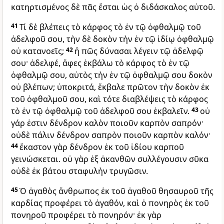
κατηρτισμένος δὲ πᾶς ἔσται ὡς ὁ διδάσκαλος αὐτοῦ.
41
Τί δὲ βλέπεις τὸ κάρφος τὸ ἐν τῷ ὀφθαλμῷ τοῦ
ἀδελφοῦ σου, τὴν δὲ δοκὸν τὴν ἐν τῷ ἰδίῳ ὀφθαλμῷ
οὐ κατανοεῖς;
42
ἢ πῶς δύνασαι λέγειν τῷ ἀδελφῷ
σου· ἀδελφέ, ἄφες ἐκβάλω τὸ κάρφος τὸ ἐν τῷ
ὀφθαλμῷ σου, αὐτὸς τὴν ἐν τῷ ὀφθαλμῷ σου δοκὸν
οὐ βλέπων; ὑποκριτά, ἔκβαλε πρῶτον τὴν δοκὸν ἐκ
τοῦ ὀφθαλμοῦ σου, καὶ τότε διαβλέψεις τὸ κάρφος
τὸ ἐν τῷ ὀφθαλμῷ τοῦ ἀδελφοῦ σου ἐκβαλεῖν.
43
οὐ
γάρ ἐστιν δένδρον καλὸν ποιοῦν καρπὸν σαπρόν·
οὐδὲ πάλιν δένδρον σαπρὸν ποιοῦν καρπὸν καλόν·
44
ἕκαστον γὰρ δένδρον ἐκ τοῦ ἰδίου καρποῦ
γεινώσκεται. οὐ γὰρ ἐξ ἀκανθῶν συλλέγουσιν σῦκα
οὐδὲ ἐκ βάτου σταφυλὴν τρυγῶσιν.
45
Ὁ ἀγαθὸς ἄνθρωπος ἐκ τοῦ ἀγαθοῦ θησαυροῦ τῆς
καρδίας προφέρει τὸ ἀγαθόν, καὶ ὁ πονηρὸς ἐκ τοῦ
πονηροῦ προφέρει τὸ πονηρόν· ἐκ γὰρ