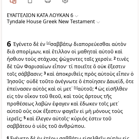
ΕΥΑΓΓΕΛΙΟΝ ΚΑΤΑ ΛΟΥΚΑΝ 6
Tyndale House Greek New Testament
6
Ἐγένετο δὲ ἐν
[
a
]
σαββάτῳ διαπορεύεσθαι αὐτὸν
διὰ σπορίμων, καὶ ἔτιλλον οἱ μαθηταὶ αὐτοῦ καὶ
ἤσθιον τοὺς στάχυας ψώχοντες ταῖς χερσίν.
2
τινὲς
δὲ τῶν Φαρισαίων εἶπον· τί ποιεῖτε ὃ οὐκ ἔξεστιν
τοῖς σάββασιν;
3
καὶ ἀποκριθεὶς πρὸς αὐτοὺς εἶπεν ὁ
Ἰησοῦς· οὐδὲ τοῦτο ἀνέγνωτε ὃ ἐποίησεν Δαυείδ, ὅτε
ἐπείνασεν αὐτὸς καὶ οἱ μετ᾽
[
b
]
αὐτοῦ;
4
ὡς εἰσῆλθεν
εἰς τὸν οἶκον τοῦ θεοῦ, καὶ τοὺς ἄρτους τῆς
προθέσεως λαβὼν ἔφαγεν καὶ ἔδωκεν τοῖς μετ᾽
αὐτοῦ οὓς οὐκ ἔξεστιν φαγεῖν εἰ μὴ μόνους τοὺς
ἱερεῖς;
5
καὶ ἔλεγεν αὐτοῖς· κύριός ἐστιν τοῦ
σαββάτου ὁ υἱὸς τοῦ ἀνθρώπου.
6
Ἐγένετο δὲ ἐν ἑτέρῳ σαββάτῳ εἰσελθεῖν αὐτὸν εἰς