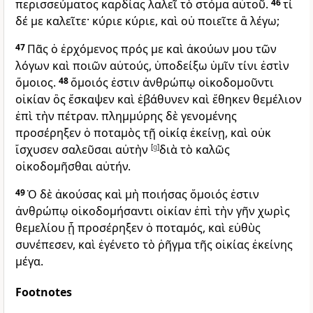
περισσεύματος καρδίας λαλεῖ τὸ στόμα αὐτοῦ.
46
τί
δέ με καλεῖτε· κύριε κύριε, καὶ οὐ ποιεῖτε ἃ λέγω;
47
Πᾶς ὁ ἐρχόμενος πρός με καὶ ἀκούων μου τῶν
λόγων καὶ ποιῶν αὐτούς, ὑποδείξω ὑμῖν τίνι ἐστὶν
ὅμοιος.
48
ὅμοιός ἐστιν ἀνθρώπῳ οἰκοδομοῦντι
οἰκίαν ὃς ἔσκαψεν καὶ ἐβάθυνεν καὶ ἔθηκεν θεμέλιον
ἐπὶ τὴν πέτραν. πλημμύρης δὲ γενομένης
προσέρηξεν ὁ ποταμὸς τῇ οἰκίᾳ ἐκείνῃ, καὶ οὐκ
ἴσχυσεν σαλεῦσαι αὐτὴν
[
g
]
διὰ τὸ καλῶς
οἰκοδομῆσθαι αὐτήν.
49
Ὁ δὲ ἀκούσας καὶ μὴ ποιήσας ὅμοιός ἐστιν
ἀνθρώπῳ οἰκοδομήσαντι οἰκίαν ἐπὶ τὴν γῆν χωρὶς
θεμελίου ᾗ προσέρηξεν ὁ ποταμός, καὶ εὐθὺς
συνέπεσεν, καὶ ἐγένετο τὸ ῥῆγμα τῆς οἰκίας ἐκείνης
μέγα.
Footnotes