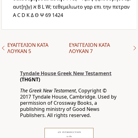
αυτ[η]ν̣)
א
B
L
W
; τεθεμελιωτο γαρ επι την πετραν
A
C
D
K
Δ
Θ
Ψ
69
1424
ΕΥΑΓΓΕΛΙΟΝ ΚΑΤΑ
ΕΥΑΓΓΕΛΙΟΝ ΚΑΤΑ
ΛΟΥΚΑΝ 5
ΛΟΥΚΑΝ 7
Tyndale House Greek New Testament
(THGNT)
The Greek New Testament
, Copyright ©
2017 Tyndale House, Cambridge. Used by
permission of Crossway Books, a
publishing ministry of Good News
Publishers. All rights reserved.