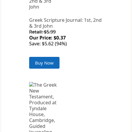
Greek Scripture Journal: 1st, 2nd
& 3rd John
Retail: $5.99
Our Price: $0.37
Save: $5.62 (94%)
Buy Now