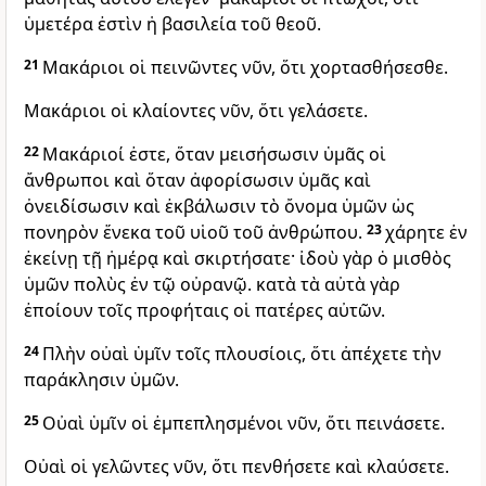
ὑμετέρα ἐστὶν ἡ βασιλεία τοῦ θεοῦ.
21
Μακάριοι οἱ πεινῶντες νῦν, ὅτι χορτασθήσεσθε.
Μακάριοι οἱ κλαίοντες νῦν, ὅτι γελάσετε.
22
Μακάριοί ἐστε, ὅταν μεισήσωσιν ὑμᾶς οἱ
ἄνθρωποι καὶ ὅταν ἀφορίσωσιν ὑμᾶς καὶ
ὀνειδίσωσιν καὶ ἐκβάλωσιν τὸ ὄνομα ὑμῶν ὡς
πονηρὸν ἕνεκα τοῦ υἱοῦ τοῦ ἀνθρώπου.
23
χάρητε ἐν
ἐκείνῃ τῇ ἡμέρᾳ καὶ σκιρτήσατε· ἰδοὺ γὰρ ὁ μισθὸς
ὑμῶν πολὺς ἐν τῷ οὐρανῷ. κατὰ τὰ αὐτὰ γὰρ
ἐποίουν τοῖς προφήταις οἱ πατέρες αὐτῶν.
24
Πλὴν οὐαὶ ὑμῖν τοῖς πλουσίοις, ὅτι ἀπέχετε τὴν
παράκλησιν ὑμῶν.
25
Οὐαὶ ὑμῖν οἱ ἐμπεπλησμένοι νῦν, ὅτι πεινάσετε.
Οὐαὶ οἱ γελῶντες νῦν, ὅτι πενθήσετε καὶ κλαύσετε.