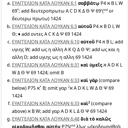
ΕΥΑΓΓΕΛΙΟΝ ΚΑΤΑ ΛΟΥΚΑΝ 6:1
σαββάτῳ
P4
א
B
L
W
69
*
; add δευτεροπρωτω
A
C
D
K
Δ
Θ
Ψ
69
c
(
vid
or
δευτερω πρωτω)
1424
ΕΥΑΓΓΕΛΙΟΝ ΚΑΤΑ ΛΟΥΚΑΝ 6:3
αὐτοῦ
P4
א
B
D
L
W
Θ
; ♦ add οντες
A
C
K
Δ
Ψ
69
1424
ΕΥΑΓΓΕΛΙΟΝ ΚΑΤΑ ΛΟΥΚΑΝ 6:10
αὐτοῦ
P4
א
B
L
; add
υγιης
W
; add ως η αλλη
A
K
Q
Δ
Θ
Ψ
; add ως και η
αλλη
D
; add υγιης ως η αλλη
69
1424
ΕΥΑΓΓΕΛΙΟΝ ΚΑΤΑ ΛΟΥΚΑΝ 6:31
καὶ ὑμεῖς
א
A
D
K
L
W
Δ
Θ
Ψ
69
1424
; omit
B
ΕΥΑΓΓΕΛΙΟΝ ΚΑΤΑ ΛΟΥΚΑΝ 6:33
καὶ γὰρ
(compare
below)
P75
א
*
B
; omit γαρ
2
א
A
D
K
L
W
Δ
Θ
Ψ
69
1424
ΕΥΑΓΓΕΛΙΟΝ ΚΑΤΑ ΛΟΥΚΑΝ 6:33
καὶ‌
2
(compare
above)
א
B
W
; add γαρ
A
D
K
L
Δ
Θ
Ψ
69
1424
ΕΥΑΓΓΕΛΙΟΝ ΚΑΤΑ ΛΟΥΚΑΝ 6:48
διὰ τὸ καλῶς
οἰκοδομῆσθαι αὐτήν
P75
(
vid
λ]ως ω̣[κοδομησθα]ι