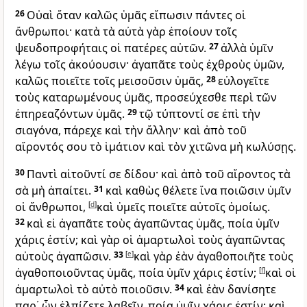
26
Οὐαὶ ὅταν καλῶς ὑμᾶς εἴπωσιν πάντες οἱ
ἄνθρωποι· κατὰ τὰ αὐτὰ γὰρ ἐποίουν τοῖς
ψευδοπροφήταις οἱ πατέρες αὐτῶν.
27
ἀλλὰ ὑμῖν
λέγω τοῖς ἀκούουσιν· ἀγαπᾶτε τοὺς ἐχθροὺς ὑμῶν,
καλῶς ποιεῖτε τοῖς μεισοῦσιν ὑμᾶς,
28
εὐλογεῖτε
τοὺς καταρωμένους ὑμᾶς, προσεύχεσθε περὶ τῶν
ἐπηρεαζόντων ὑμᾶς.
29
τῷ τύπτοντί σε ἐπὶ τὴν
σιαγόνα, πάρεχε καὶ τὴν ἄλλην· καὶ ἀπὸ τοῦ
αἴροντός σου τὸ ἱμάτιον καὶ τὸν χιτῶνα μὴ κωλύσῃς.
30
Παντὶ αἰτοῦντί σε δίδου· καὶ ἀπὸ τοῦ αἴροντος τὰ
σὰ μὴ ἀπαίτει.
31
καὶ καθὼς θέλετε ἵνα ποιῶσιν ὑμῖν
οἱ ἄνθρωποι,
[
d
]
καὶ ὑμεῖς ποιεῖτε αὐτοῖς ὁμοίως.
32
καὶ εἰ ἀγαπᾶτε τοὺς ἀγαπῶντας ὑμᾶς, ποία ὑμῖν
χάρις ἐστίν; καὶ γὰρ οἱ ἁμαρτωλοὶ τοὺς ἀγαπῶντας
αὐτοὺς ἀγαπῶσιν.
33
[
e
]
καὶ γὰρ ἐὰν ἀγαθοποιῆτε τοὺς
ἀγαθοποιοῦντας ὑμᾶς, ποία ὑμῖν χάρις ἐστίν;
[
f
]
καὶ οἱ
ἁμαρτωλοὶ τὸ αὐτὸ ποιοῦσιν.
34
καὶ ἐὰν δανίσητε
παρ᾽ ὧν ἐλπίζετε λαβεῖν, ποία ὑμῖν χάρις ἐστίν; καὶ