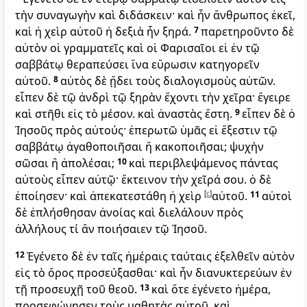
τὴν συναγωγὴν καὶ διδάσκειν· καὶ ἦν ἄνθρωπος ἐκεῖ,
καὶ ἡ χεὶρ αὐτοῦ ἡ δεξιὰ ἦν ξηρά.
7
παρετηροῦντο δὲ
αὐτὸν οἱ γραμματεῖς καὶ οἱ Φαρισαῖοι εἰ ἐν τῷ
σαββάτῳ θεραπεύσει ἵνα εὕρωσιν κατηγορεῖν
αὐτοῦ.
8
αὐτὸς δὲ ᾔδει τοὺς διαλογισμοὺς αὐτῶν.
εἶπεν δὲ τῷ ἀνδρὶ τῷ ξηρὰν ἔχοντι τὴν χεῖρα· ἔγειρε
καὶ στῆθι εἰς τὸ μέσον. καὶ ἀναστὰς ἔστη.
9
εἶπεν δὲ ὁ
Ἰησοῦς πρὸς αὐτούς· ἐπερωτῶ ὑμᾶς εἰ ἔξεστιν τῷ
σαββάτῳ ἀγαθοποιῆσαι ἢ κακοποιῆσαι; ψυχὴν
σῶσαι ἢ ἀπολέσαι;
10
καὶ περιβλεψάμενος πάντας
αὐτοὺς εἶπεν αὐτῷ· ἔκτεινον τὴν χεῖρά σου. ὁ δὲ
ἐποίησεν· καὶ ἀπεκατεστάθη ἡ χεὶρ
[
c
]
αὐτοῦ.
11
αὐτοὶ
δὲ ἐπλήσθησαν ἀνοίας καὶ διελάλουν πρὸς
ἀλλήλους τί ἂν ποιήσαιεν τῷ Ἰησοῦ.
12
Ἐγένετο δὲ ἐν ταῖς ἡμέραις ταύταις ἐξελθεῖν αὐτὸν
εἰς τὸ ὄρος προσεύξασθαι· καὶ ἦν διανυκτερεύων ἐν
τῇ προσευχῇ τοῦ θεοῦ.
13
καὶ ὅτε ἐγένετο ἡμέρα,
προσεφώνησεν τοὺς μαθητὰς αὐτοῦ, καὶ