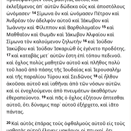
ἐκλεξάμενος ἀπ᾽ αὐτῶν δώδεκα οὓς καὶ ἀποστόλους
ὠνόμασεν·
14
Σίμωνα ὃν καὶ ὠνόμασεν Πέτρον καὶ
Ἀνδρέαν τὸν ἀδελφὸν αὐτοῦ καὶ Ἰάκωβον καὶ
Ἰωάννην καὶ Φίλιππον καὶ Βαρθολομαῖον
15
καὶ
Μαθθαῖον καὶ Θωμᾶν καὶ Ἰάκωβον Ἀλφαίου καὶ
Σίμωνα τὸν καλούμενον ζηλωτὴν
16
καὶ Ἰούδαν
Ἰακώβου καὶ Ἰούδαν Ἰσκαριὼθ ὃς ἐγένετο προδότης.
17
καὶ καταβὰς μετ᾽ αὐτῶν ἔστη ἐπὶ τόπου πεδινοῦ.
καὶ ὄχλος πολὺς μαθητῶν αὐτοῦ καὶ πλῆθος πολὺ
τοῦ λαοῦ ἀπὸ πάσης τῆς Ἰουδαίας καὶ Ἱερουσαλὴμ
καὶ τῆς παραλίου Τύρου καὶ Σειδῶνος
18
οἳ ἦλθον
ἀκοῦσαι αὐτοῦ καὶ ἰαθῆναι ἀπὸ τῶν νόσων αὐτῶν.
καὶ οἱ ἐνοχλούμενοι ἀπὸ πνευμάτων ἀκαθάρτων
ἐθεραπεύοντο.
19
καὶ πᾶς ὁ ὄχλος ἐζήτουν ἅπτεσθαι
αὐτοῦ, ὅτι δύναμις παρ᾽ αὐτοῦ ἐξήρχετο, καὶ ἰᾶτο
πάντας.
20
Καὶ αὐτὸς ἐπάρας τοὺς ὀφθαλμοὺς αὐτοῦ εἰς τοὺς
μαθητὰς αὐτοῦ ἔλεγεν· μακάριοι οἱ πτωχοί, ὅτι