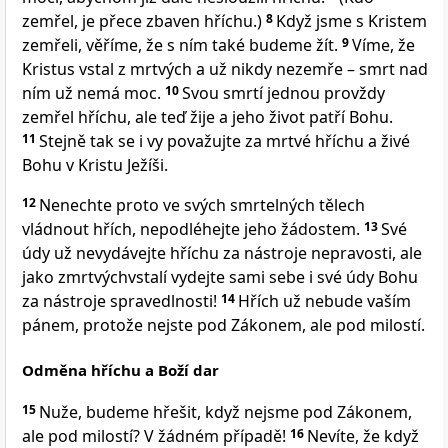
zemřel, je přece zbaven hříchu.)
8
Když jsme s Kristem
zemřeli, věříme, že s ním také budeme žít.
9
Víme, že
Kristus vstal z mrtvých a už nikdy nezemře – smrt nad
ním už nemá moc.
10
Svou smrtí jednou provždy
zemřel hříchu, ale teď žije a jeho život patří Bohu.
11
Stejně tak se i vy považujte za mrtvé hříchu a živé
Bohu v Kristu Ježíši.
12
Nenechte proto ve svých smrtelných tělech
vládnout hřích, nepodléhejte jeho žádostem.
13
Své
údy už nevydávejte hříchu za nástroje nepravosti, ale
jako zmrtvýchvstalí vydejte sami sebe i své údy Bohu
za nástroje spravedlnosti!
14
Hřích už nebude vaším
pánem, protože nejste pod Zákonem, ale pod milostí.
Odměna hříchu a Boží dar
15
Nuže, budeme hřešit, když nejsme pod Zákonem,
ale pod milostí? V žádném případě!
16
Nevíte, že když