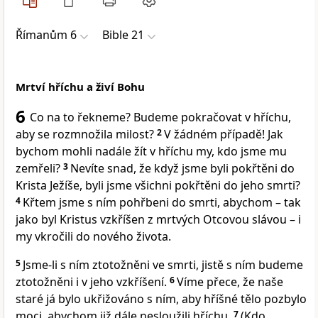
Římanům 6
Bible 21
Mrtví hříchu a živí Bohu
6
Co na to řekneme? Budeme pokračovat v hříchu,
aby se rozmnožila milost?
2
V žádném případě! Jak
bychom mohli nadále žít v hříchu my, kdo jsme mu
zemřeli?
3
Nevíte snad, že když jsme byli pokřtěni do
Krista Ježíše, byli jsme všichni pokřtěni do jeho smrti?
4
Křtem jsme s ním pohřbeni do smrti, abychom – tak
jako byl Kristus vzkříšen z mrtvých Otcovou slávou – i
my vkročili do nového života.
5
Jsme-li s ním ztotožněni ve smrti, jistě s ním budeme
ztotožněni i v jeho vzkříšení.
6
Víme přece, že naše
staré já bylo ukřižováno s ním, aby hříšné tělo pozbylo
moci, abychom již dále nesloužili hříchu.
7
(Kdo