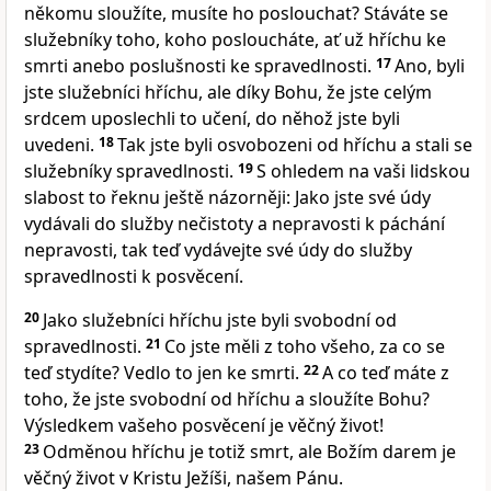
někomu sloužíte, musíte ho poslouchat? Stáváte se
služebníky toho, koho posloucháte, ať už hříchu ke
smrti anebo poslušnosti ke spravedlnosti.
17
Ano, byli
jste služebníci hříchu, ale díky Bohu, že jste celým
srdcem uposlechli to učení, do něhož jste byli
uvedeni.
18
Tak jste byli osvobozeni od hříchu a stali se
služebníky spravedlnosti.
19
S ohledem na vaši lidskou
slabost to řeknu ještě názorněji: Jako jste své údy
vydávali do služby nečistoty a nepravosti k páchání
nepravosti, tak teď vydávejte své údy do služby
spravedlnosti k posvěcení.
20
Jako služebníci hříchu jste byli svobodní od
spravedlnosti.
21
Co jste měli z toho všeho, za co se
teď stydíte? Vedlo to jen ke smrti.
22
A co teď máte z
toho, že jste svobodní od hříchu a sloužíte Bohu?
Výsledkem vašeho posvěcení je věčný život!
23
Odměnou hříchu je totiž smrt, ale Božím darem je
věčný život v Kristu Ježíši, našem Pánu.