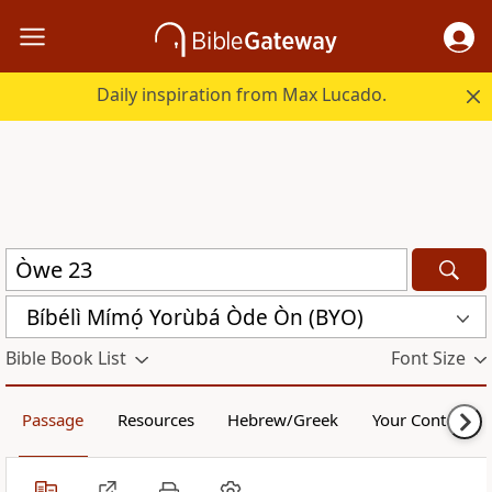
Daily inspiration from Max Lucado.
Bíbélì Mímọ́ Yorùbá Òde Òn (BYO)
Bible Book List
Font Size
Passage
Resources
Hebrew/Greek
Your Content