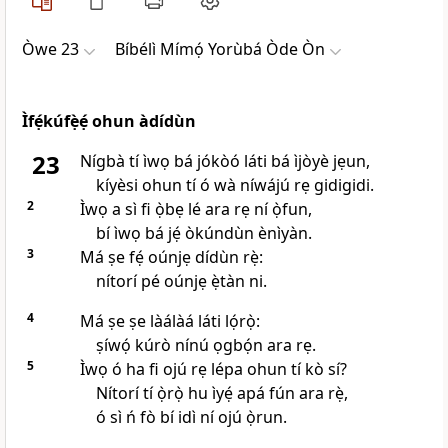
Òwe 23
Bíbélì Mímọ́ Yorùbá Òde Òn
Ìfẹ́kúfẹ̀ẹ́ ohun àdídùn
23
Nígbà tí ìwọ bá jókòó láti bá ìjòyè jẹun,
kíyèsi ohun tí ó wà níwájú rẹ gidigidi.
2
Ìwọ a sì fi ọ̀bẹ lé ara rẹ ní ọ̀fun,
bí ìwọ bá jẹ́ òkúndùn ènìyàn.
3
Má ṣe fẹ́ oúnjẹ dídùn rẹ̀:
nítorí pé oúnjẹ ẹ̀tàn ni.
4
Má ṣe ṣe làálàá láti lọ́rọ̀:
ṣíwọ́ kúrò nínú ọgbọ́n ara rẹ.
5
Ìwọ ó ha fi ojú rẹ lépa ohun tí kò sí?
Nítorí tí ọ̀rọ̀ hu ìyẹ́ apá fún ara rẹ̀,
ó sì ń fò bí idì ní ojú ọ̀run.