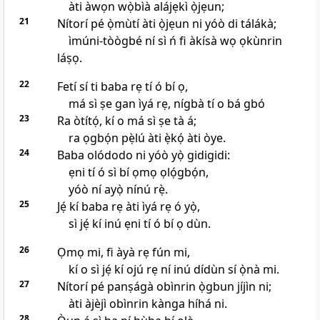
àti àwọn wọ̀bìà alájẹkì ọ̀jẹun;
21
Nítorí pé ọ̀mùtí àti ọ̀jẹun ni yóò di tálákà;
ìmúni-tòògbé ní sì ń fi àkísà wọ ọkùnrin
láṣọ.
22
Fetí sí ti baba rẹ tí ó bí ọ,
má sì ṣe gan ìyá rẹ, nígbà tí o bá gbó
23
Ra òtítọ́, kí o má sì ṣe tà á;
ra ọgbọ́n pẹ̀lú àti ẹ̀kọ́ àti òye.
24
Baba olódodo ni yóò yọ̀ gidigidi:
ẹni tí ó sì bí ọmọ ọlọ́gbọ́n,
yóò ní ayọ̀ nínú rẹ̀.
25
Jẹ́ kí baba rẹ àti ìyá rẹ ó yọ̀,
sì jẹ́ kí inú ẹni tí ó bí ọ dùn.
26
Ọmọ mi, fi àyà rẹ fún mi,
kí o sì jẹ́ kí ojú rẹ ní inú dídùn sí ọ̀nà mi.
27
Nítorí pé panṣágà obìnrin ọ̀gbun jíjìn ni;
àti àjèjì obìnrin kànga híhá ni.
28