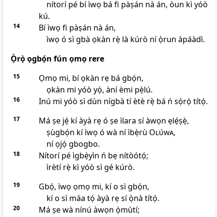
nítorí pé bí ìwọ bá fi pàṣán nà án, òun kì yóò
kú.
14
Bí ìwọ fi pàṣán nà án,
ìwọ ó sì gbà ọkàn rẹ̀ là kúrò ní ọ̀run àpáàdì.
Ọ̀rọ̀ ọgbọ́n fún ọmọ rere
15
Ọmọ mi, bí ọkàn rẹ bá gbọ́n,
ọkàn mi yóò yọ̀, àní èmi pẹ̀lú.
16
Inú mi yóò sì dùn nígbà tí ètè rẹ̀ bá ń sọ̀rọ̀ títọ́.
17
Má ṣe jẹ́ kí àyà rẹ ó ṣe ìlara sí àwọn ẹlẹ́ṣẹ̀,
ṣùgbọ́n kí ìwọ ó wà ní ìbẹ̀rù
Olúwa
,
ní ọjọ́ gbogbo.
18
Nítorí pé ìgbẹ̀yìn ń bẹ nítòótọ́;
ìrètí rẹ̀ kì yóò sì gé kúrò.
19
Gbọ́, ìwọ ọmọ mi, kí o sì gbọ́n,
kí o sì máa tọ́ àyà rẹ sí ọ̀nà títọ́.
20
Má ṣe wà nínú àwọn ọ̀mùtí;