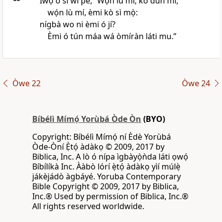
Ìwọ ó sì wí pé, “Wọ́n lù mí; kò dùn mí;
wọ́n lù mí, èmi kò sì mọ̀:
nígbà wo ni èmi ó jí?
Èmi ó tún máa wá òmíràn láti mu.”
Òwe 22
Òwe 24
Bíbélì Mímọ́ Yorùbá Òde Òn
(BYO)
Copyright: Bíbélì Mímọ́ ní Èdè Yorùbá
Òde-Òní Ẹ̀tọ́ àdàkọ © 2009, 2017 by
Biblica, Inc. A lò ó nípa ìgbàyọ̀ǹda láti ọwọ́
Bíbílíkà Inc. Ààbò lórí ẹ̀tọ́ àdàkọ yìí múlẹ̀
jákèjádò àgbáyé. Yoruba Contemporary
Bible Copyright © 2009, 2017 by Biblica,
Inc.® Used by permission of Biblica, Inc.®
All rights reserved worldwide.