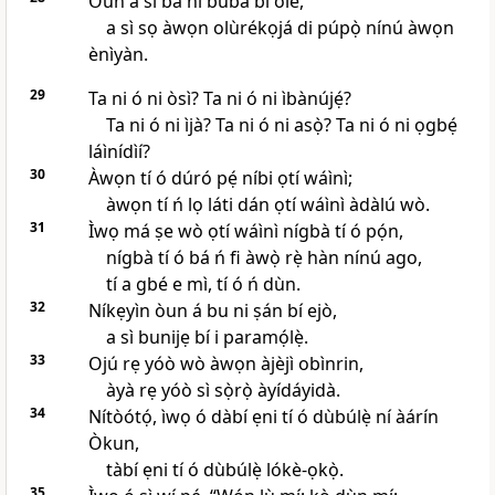
Òun á sì ba ní bùba bí olè,
a sì sọ àwọn olùrékọjá di púpọ̀ nínú àwọn
ènìyàn.
29
Ta ni ó ni òsì? Ta ni ó ni ìbànújẹ́?
Ta ni ó ni ìjà? Ta ni ó ni asọ̀? Ta ni ó ni ọgbẹ́
láìnídìí?
30
Àwọn tí ó dúró pẹ́ níbi ọtí wáìnì;
àwọn tí ń lọ láti dán ọtí wáìnì àdàlú wò.
31
Ìwọ má ṣe wò ọtí wáìnì nígbà tí ó pọ́n,
nígbà tí ó bá ń fi àwọ̀ rẹ̀ hàn nínú ago,
tí a gbé e mì, tí ó ń dùn.
32
Níkẹyìn òun á bu ni ṣán bí ejò,
a sì bunijẹ bí i paramọ́lẹ̀.
33
Ojú rẹ yóò wò àwọn àjèjì obìnrin,
àyà rẹ yóò sì sọ̀rọ̀ àyídáyidà.
34
Nítòótọ́, ìwọ ó dàbí ẹni tí ó dùbúlẹ̀ ní àárín
Òkun,
tàbí ẹni tí ó dùbúlẹ̀ lókè-ọkọ̀.
35