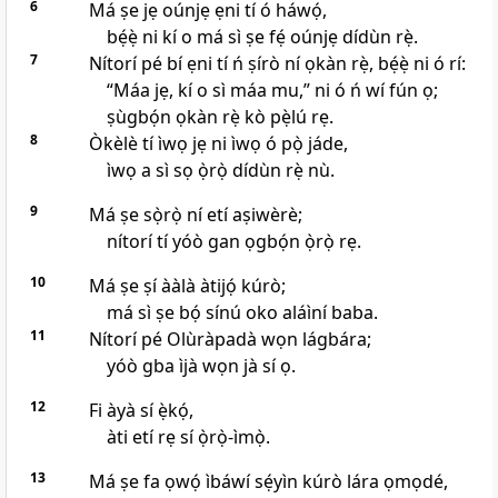
6
Má ṣe jẹ oúnjẹ ẹni tí ó háwọ́,
bẹ́ẹ̀ ni kí o má sì ṣe fẹ́ oúnjẹ dídùn rẹ̀.
7
Nítorí pé bí ẹni tí ń ṣírò ní ọkàn rẹ̀, bẹ́ẹ̀ ni ó rí:
“Máa jẹ, kí o sì máa mu,” ni ó ń wí fún ọ;
ṣùgbọ́n ọkàn rẹ̀ kò pẹ̀lú rẹ.
8
Òkèlè tí ìwọ jẹ ni ìwọ ó pọ̀ jáde,
ìwọ a sì sọ ọ̀rọ̀ dídùn rẹ̀ nù.
9
Má ṣe sọ̀rọ̀ ní etí aṣiwèrè;
nítorí tí yóò gan ọgbọ́n ọ̀rọ̀ rẹ.
10
Má ṣe ṣí ààlà àtijọ́ kúrò;
má sì ṣe bọ́ sínú oko aláìní baba.
11
Nítorí pé Olùràpadà wọn lágbára;
yóò gba ìjà wọn jà sí ọ.
12
Fi àyà sí ẹ̀kọ́,
àti etí rẹ sí ọ̀rọ̀-ìmọ̀.
13
Má ṣe fa ọwọ́ ìbáwí sẹ́yìn kúrò lára ọmọdé,