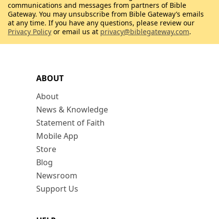
communications and messages from partners of Bible
Gateway. You may unsubscribe from Bible Gateway’s emails
at any time. If you have any questions, please review our
Privacy Policy
or email us at
privacy@biblegateway.com
.
ABOUT
About
News & Knowledge
Statement of Faith
Mobile App
Store
Blog
Newsroom
Support Us