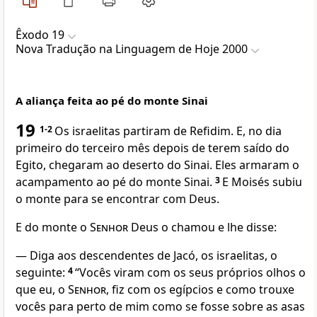
Êxodo 19
Nova Traduҫão na Linguagem de Hoje 2000
A aliança feita ao pé do monte Sinai
19
1-2
Os israelitas partiram de Refidim. E, no dia
primeiro do terceiro mês depois de terem saído do
Egito, chegaram ao deserto do Sinai. Eles armaram o
acampamento ao pé do monte Sinai.
3
E Moisés subiu
o monte para se encontrar com Deus.
E do monte o
Senhor
Deus o chamou e lhe disse:
— Diga aos descendentes de Jacó, os israelitas, o
seguinte:
4
“Vocês viram com os seus próprios olhos o
que eu, o
Senhor
, fiz com os egípcios e como trouxe
vocês para perto de mim como se fosse sobre as asas