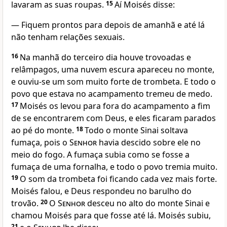
lavaram as suas roupas.
15
Aí Moisés disse:
— Fiquem prontos para depois de amanhã e até lá
não tenham relações sexuais.
16
Na manhã do terceiro dia houve trovoadas e
relâmpagos, uma nuvem escura apareceu no monte,
e ouviu-se um som muito forte de trombeta. E todo o
povo que estava no acampamento tremeu de medo.
17
Moisés os levou para fora do acampamento a fim
de se encontrarem com Deus, e eles ficaram parados
ao pé do monte.
18
Todo o monte Sinai soltava
fumaça, pois o
Senhor
havia descido sobre ele no
meio do fogo. A fumaça subia como se fosse a
fumaça de uma fornalha, e todo o povo tremia muito.
19
O som da trombeta foi ficando cada vez mais forte.
Moisés falou, e Deus respondeu no barulho do
trovão.
20
O
Senhor
desceu no alto do monte Sinai e
chamou Moisés para que fosse até lá. Moisés subiu,
21