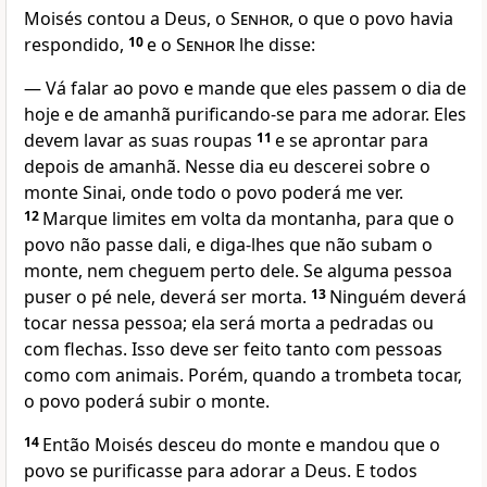
Moisés contou a Deus, o
Senhor
, o que o povo havia
respondido,
10
e o
Senhor
lhe disse:
— Vá falar ao povo e mande que eles passem o dia de
hoje e de amanhã purificando-se para me adorar. Eles
devem lavar as suas roupas
11
e se aprontar para
depois de amanhã. Nesse dia eu descerei sobre o
monte Sinai, onde todo o povo poderá me ver.
12
Marque limites em volta da montanha, para que o
povo não passe dali, e diga-lhes que não subam o
monte, nem cheguem perto dele. Se alguma pessoa
puser o pé nele, deverá ser morta.
13
Ninguém deverá
tocar nessa pessoa; ela será morta a pedradas ou
com flechas. Isso deve ser feito tanto com pessoas
como com animais. Porém, quando a trombeta tocar,
o povo poderá subir o monte.
14
Então Moisés desceu do monte e mandou que o
povo se purificasse para adorar a Deus. E todos