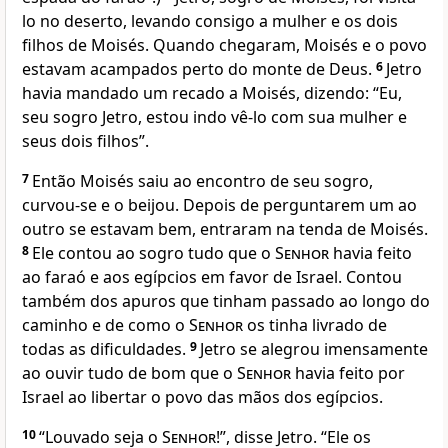
lo no deserto, levando consigo a mulher e os dois
filhos de Moisés. Quando chegaram, Moisés e o povo
estavam acampados perto do monte de Deus.
6
Jetro
havia mandado um recado a Moisés, dizendo: “Eu,
seu sogro Jetro, estou indo vê-lo com sua mulher e
seus dois filhos”.
7
Então Moisés saiu ao encontro de seu sogro,
curvou-se e o beijou. Depois de perguntarem um ao
outro se estavam bem, entraram na tenda de Moisés.
8
Ele contou ao sogro tudo que o
Senhor
havia feito
ao faraó e aos egípcios em favor de Israel. Contou
também dos apuros que tinham passado ao longo do
caminho e de como o
Senhor
os tinha livrado de
todas as dificuldades.
9
Jetro se alegrou imensamente
ao ouvir tudo de bom que o
Senhor
havia feito por
Israel ao libertar o povo das mãos dos egípcios.
10
“Louvado seja o
Senhor
!”, disse Jetro. “Ele os