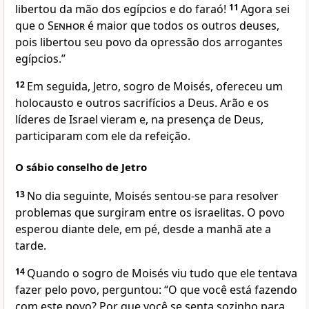
libertou da mão dos egípcios e do faraó!
11
Agora sei
que o
Senhor
é maior que todos os outros deuses,
pois libertou seu povo da opressão dos arrogantes
egípcios.”
12
Em seguida, Jetro, sogro de Moisés, ofereceu um
holocausto e outros sacrifícios a Deus. Arão e os
líderes de Israel vieram e, na presença de Deus,
participaram com ele da refeição.
O sábio conselho de Jetro
13
No dia seguinte, Moisés sentou-se para resolver
problemas que surgiram entre os israelitas. O povo
esperou diante dele, em pé, desde a manhã ate a
tarde.
14
Quando o sogro de Moisés viu tudo que ele tentava
fazer pelo povo, perguntou: “O que você está fazendo
com este povo? Por que você se senta sozinho para