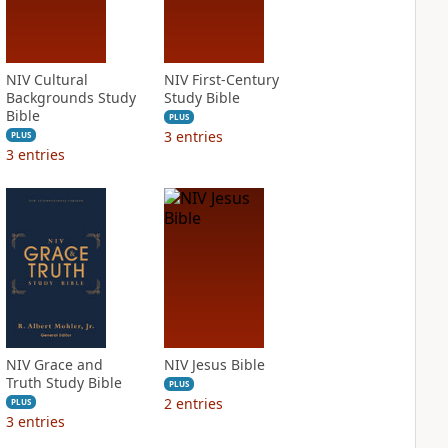
NIV Cultural
NIV First-Century
Backgrounds Study
Study Bible
Bible
PLUS
3
entries
PLUS
3
entries
NIV Grace and
NIV Jesus Bible
Truth Study Bible
PLUS
2
entries
PLUS
3
entries