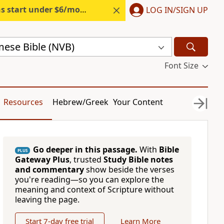
s start under $6/month.
Start free.
LOG IN/SIGN UP
ese Bible (NVB)
Font Size
Resources
Hebrew/Greek
Your Content
Go deeper in this passage.
With
Bible
PLUS
Gateway Plus
, trusted
Study Bible notes
and commentary
show beside the verses
you're reading—so you can explore the
meaning and context of Scripture without
leaving the page.
Start 7-day free trial
Learn More