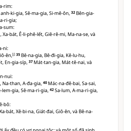
a-rim:
, Manh-ki-gia, Sê-ma-gia, Si-mê-ôn,
32
Bên-gia-
-ri-gia;
a-sum:
, Xa-bát, Ê-li-phê-lết, Giê-rê-mi, Ma-na-se, và
-ni:
iô-ên,
[
j
]
35
Bê-na-gia, Bê-đi-gia, Kê-lu-hu,
, En-gia-síp,
37
Mát-tan-gia, Mát-tê-nai, và
n-nui:
, Na-than, A-đa-gia,
40
Mác-na-đê-bai, Sa-sai,
ê-lem-gia, Sê-ma-ri-gia,
42
Sa-lum, A-ma-ri-gia,
ê-bô:
 Xa-bát, Xê-bi-na, Giát-đai, Giô-ên, và Bê-na-
i ấy đều có vợ ngoại tộc; và một số đã sinh