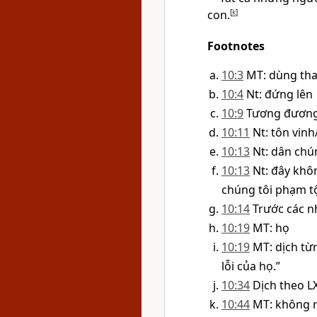
con.
[
k
]
Footnotes
10:3
MT: dùng tha
10:4
Nt: đứng lên
10:9
Tương đương 
10:11
Nt: tôn vinh
10:13
Nt: dân ch
10:13
Nt: đây khôn
chúng tôi phạm tộ
10:14
Trước các n
10:19
MT: họ
10:19
MT: dịch từn
lỗi của họ.”
10:34
Dịch theo L
10:44
MT: không 