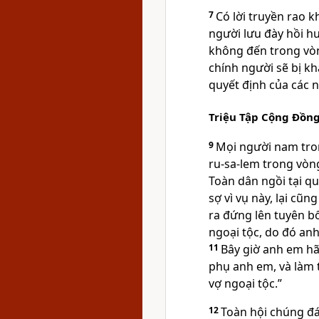
7
Có lời truyền rao k
người lưu đày hồi h
không đến trong vòng 
chính người sẽ bị kh
quyết định của các n
Triệu Tập Cộng Đồn
9
Mọi người nam tron
ru-sa-lem trong vòn
Toàn dân ngồi tại q
sợ vì vụ này, lại cũn
ra đứng lên tuyên bố
ngoại tộc, do đó an
11
Bây giờ anh em hã
phụ anh em, và làm 
vợ ngoại tộc.”
12
Toàn hội chúng đá