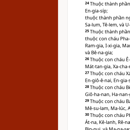
24
Thuộc thành phần 
En-gia-síp;
thuộc thành phần n
Sa-lum, Tê-lem, và U-
25
Thuộc thành phần
thuộc con cháu Pha-
Ram-gia, I-xi-gia, Ma
và Bê-na-gia;
26
Thuộc con cháu Ê-
Mát-tan-gia, Xa-cha-ri
27
Thuộc con cháu Xá
En-giô-ê-nai, En-gia-
28
Thuộc con cháu Bê
Giô-ha-nan, Ha-nan-gi
29
Thuộc con cháu Ba
Mê-su-lam, Ma-lúc, A
30
Thuộc con cháu P
Át-na, Kê-lanh, Rê-n
Bin-nui, và Ma-na-se