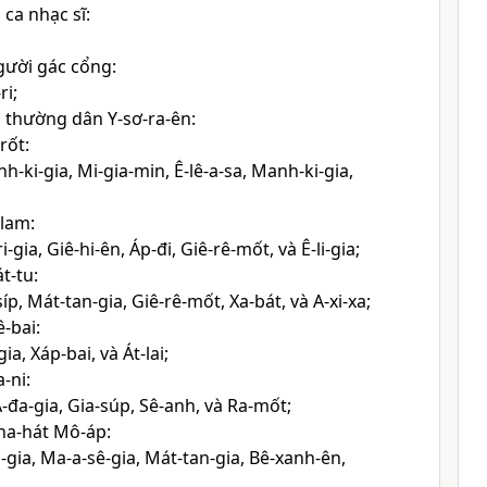
ca nhạc sĩ:
gười gác cổng:
ri;
 thường dân Y-sơ-ra-ên:
rốt:
nh-ki-gia, Mi-gia-min, Ê-lê-a-sa, Manh-ki-gia,
lam:
-gia, Giê-hi-ên, Áp-đi, Giê-rê-mốt, và Ê-li-gia;
t-tu:
síp, Mát-tan-gia, Giê-rê-mốt, Xa-bát, và A-xi-xa;
-bai:
a, Xáp-bai, và Át-lai;
-ni:
-đa-gia, Gia-súp, Sê-anh, và Ra-mốt;
ha-hát Mô-áp:
a-gia, Ma-a-sê-gia, Mát-tan-gia, Bê-xanh-ên,
;