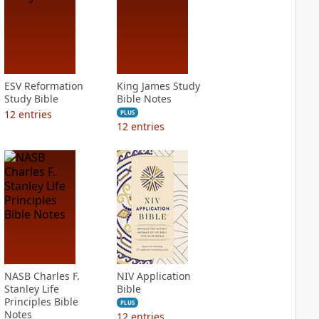
ESV Reformation
King James Study
Study Bible
Bible Notes
12
entries
PLUS
12
entries
NASB Charles F.
NIV Application
Stanley Life
Bible
Principles Bible
PLUS
Notes
12
entries