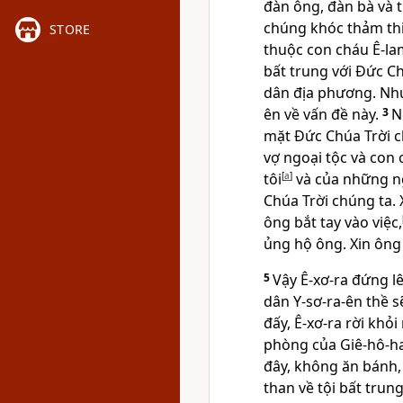
đàn ông, đàn bà và t
chúng khóc thảm thi
STORE
thuộc con cháu Ê-lam
bất trung với Đức Ch
dân địa phương. Như
ên về vấn đề này.
3
N
mặt Đức Chúa Trời c
vợ ngoại tộc và con 
tôi
[
a
]
và của những ng
Chúa Trời chúng ta. 
ông bắt tay vào việc,
ủng hộ ông. Xin ôn
5
Vậy Ê-xơ-ra đứng lê
dân Y-sơ-ra-ên thề s
đấy, Ê-xơ-ra rời khỏi
phòng của Giê-hô-ha-
đây, không ăn bánh,
than về tội bất tru