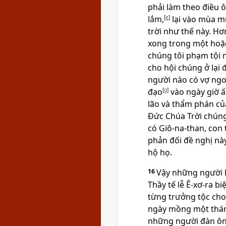
phải làm theo điều 
lắm,
[
e
]
lại vào mùa mư
trời như thế này. Hơ
xong trong một hoặc
chúng tôi phạm tội n
cho hội chúng ở lại 
người nào có vợ ngoạ
đạo
[
g
]
vào ngày giờ ấ
lão và thẩm phán củ
Đức Chúa Trời chúng 
có Giô-na-than, con tr
phản đối đề nghị này
hộ họ.
16
Vậy những người l
Thầy tế lễ Ê-xơ-ra bi
từng trưởng tộc cho 
ngày mồng một thá
những người đàn ôn