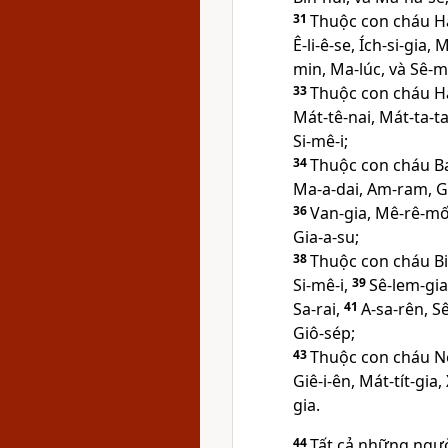
31
Thuộc con cháu H
Ê-li-ê-se, Ích-si-gia
min, Ma-lúc, và Sê-ma
33
Thuộc con cháu H
Mát-tê-nai, Mát-ta-ta
Si-mê-i;
34
Thuộc con cháu Ba
Ma-a-dai, Am-ram, G
36
Van-gia, Mê-rê-mốt
Gia-a-su;
38
Thuộc con cháu Bi
Si-mê-i,
39
Sê-lem-gia
Sa-rai,
41
A-sa-rên, S
Giô-sép;
43
Thuộc con cháu N
Giê-i-ên, Mát-tít-gia,
gia.
44
Tất cả những ngườ