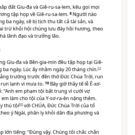
hắp đất Giu-đa và Giê-ru-sa-lem, kêu gọi mọi
ương tập họp về Giê-ru-sa-lem.
8
Người nào
ba ngày, sẽ bị tịch thu tất cả tài sản, và
ai trừ khỏi hội chúng lưu đày hồi hương, theo
hà lãnh đạo và trưởng lão.
g
g Giu-đa và Bên-gia-min đều tập họp tại Giê-
g ba ngày. Lúc ấy nhằm ngày 20 tháng chín.
[
c
]
uảng trường trước đền thờ Đức Chúa Trời, run
g run lạnh vì mưa to.
10
Bây giờ thầy tế lễ Ê-xơ-
: “Anh em phạm tội bất trung vì cưới vợ
h em làm cho tội của Y-sơ-ra-ên nặng thêm.
y thú tội
[
d
]
với
CHÚA
, Đức Chúa Trời của tổ
theo ý Ngài, phân ly khỏi dân địa phương và
p lớn tiếng: “Đúng vậy. Chúng tôi chắc chắn