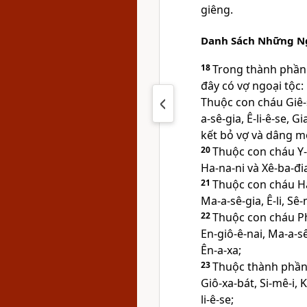
giêng.
Danh Sách Những Ng
18
Trong thành phần 
đây có vợ ngoại tộc:
Thuộc con cháu Giê-s
a-sê-gia, Ê-li-ê-se, G
kết bỏ vợ và dâng mộ
20
Thuộc con cháu Y
Ha-na-ni và Xê-ba-đi
21
Thuộc con cháu H
Ma-a-sê-gia, Ê-li, Sê-
22
Thuộc con cháu P
En-giô-ê-nai, Ma-a-s
Ên-a-xa;
23
Thuộc thành phần 
Giô-xa-bát, Si-mê-i, K
li-ê-se;