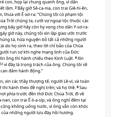
rẻ con, họp lại chung quanh ông, vì dân
ết lắm.
2
Bấy giờ Sê-ca-nia, con trai Giê-hi-ên,
, thưa với Ê-xơ-ra: “Chúng tôi có phạm tội
úa Trời chúng ta, cưới vợ ngoại tộc thuộc các
ng bây giờ hãy còn hy vọng cho dân Y-sơ-ra-
gày giờ này, chúng tôi xin lập giao ước trước
húng ta, hứa nguyện bỏ tất cả những người
cái do họ sinh ra, theo lời chỉ bảo của Chúa
ười run sợ khi nghe mạng lịnh của Đức
Xin ông thi hành chiếu theo Kinh Luật.
4
Xin
[
b
]
vì đây là trọng trách của ông. Chúng tôi sẽ
g can đảm hành động.”
n, xin các thầy thượng tế, người Lê-vi, và toàn
ẽ thi hành theo đề nghị trên; và họ thề.
6
Sau
 nơi phía trước đền thờ Đức Chúa Trời, đi về
nan, con trai Ê-li-a-síp, và ông nghỉ đêm tại
 cũng không uống nước, vì ông vẫn còn khóc
ng của những người lưu đày hồi hương.