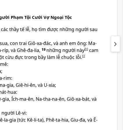
ười Phạm Tội Cưới Vợ Ngoại Tộc
các thầy tế lễ, họ tìm được những người sau
ua, con trai Giô-xa-đác, và anh em ông: Ma-
ia-ríp, và Ghê-đa-lia,
19
những người này
[
h
]
cam
t cừu đực trong bầy làm lễ chuộc lỗi.
[
i
]
-mê:
a;
a-rim:
ma-gia, Giê-hi-ên, và U-xia;
hát-hua:
ê-gia, Ích-ma-ên, Na-tha-na-ên, Giô-xa-bát, và
người Lê-vi:
ê-la-gia (tức Kê-li-ta), Phê-ta-hia, Giu-đa, và Ê-