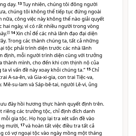
ông dạy.
13
Tuy nhiên, chúng tôi đông người
a, chúng tôi không thể tiếp tục đứng ngoài
n nữa, công việc này không thể nào giải quyết
 hai ngày, vì có rất nhiều người trong vòng
ày.
[
f
]
14
Xin chỉ để các nhà lãnh đạo đại diện
đây. Trong các thành chúng ta, tất cả những
i tộc phải trình diện trước các nhà lãnh
n định, mỗi người trình diện cùng với trưởng
a thành mình, cho đến khi cơn thịnh nộ của
ta vì vấn đề này xoay khỏi chúng ta.”
15
Chỉ
ai A-sa-ên, và Gia-xi-gia, con trai Tiệc-va,
. Mê-su-lam và Sáp-bê-tai, người Lê-vi, ủng
ưu đày hồi hương thực hành quyết định trên.
ệt riêng các trưởng tộc, chỉ định đích danh
mỗi gia tộc. Họ họp lại tra xét vấn đề vào
ng mười,
17
và hoàn tất việc điều tra tất cả
g có vợ ngoại tộc vào ngày mồng một tháng