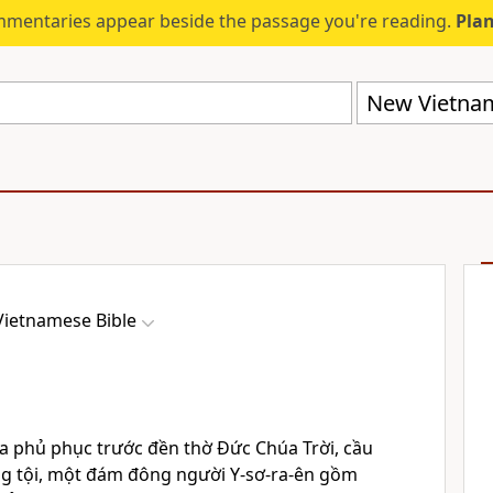
mmentaries appear beside the passage you're reading.
Plan
New Vietnam
ietnamese Bible
ra phủ phục trước đền thờ Đức Chúa Trời, cầu
g tội, một đám đông người Y-sơ-ra-ên gồm