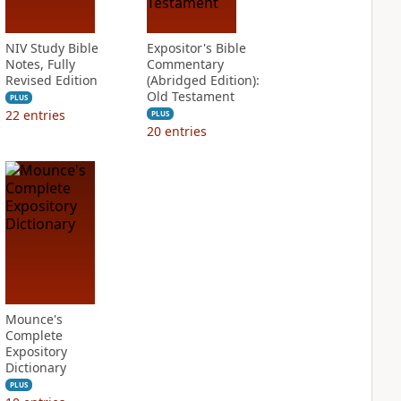
NIV Study Bible
Expositor's Bible
Notes, Fully
Commentary
Revised Edition
(Abridged Edition):
Old Testament
PLUS
22
entries
PLUS
20
entries
Mounce's
Complete
Expository
Dictionary
PLUS