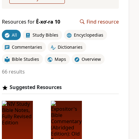
Resources for
Ê-xơ-ra 10
Find resource
All
Study Bibles
Encyclopedias
Commentaries
Dictionaries
Bible Studies
Maps
Overview
66 results
Suggested Resources