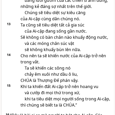
bằng lưỡi gươm của các chiến sĩ anh dũng,
những kẻ đáng sợ nhất trên thế giới.
Chúng sẽ tiêu diệt sự kiêu căng
của Ai-cập cùng dân chúng nó.
13
Ta cũng sẽ tiêu diệt tất cả gia súc
của Ai-cập đang sống gần nước.
Sẽ không có bàn chân nào khuấy động nước,
và các móng chân súc vật
sẽ không khuấy bùn lên nữa.
14
Cho nên ta sẽ khiến nước của Ai-cập trở nên
trong vắt.
Ta sẽ khiến các sông nó
chảy êm xuôi như dầu ô liu,
CHÚA là Thượng Đế phán vậy.
15
Khi ta khiến đất Ai-cập trở nên hoang vu
và cướp đi mọi thứ trong xứ,
khi ta tiêu diệt mọi người sống trong Ai-cập,
thì chúng sẽ biết ta là CHÚA.”
16