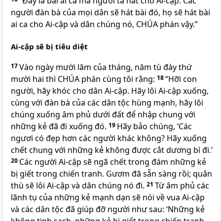
“Đây là bài ai ca mà người ta hát cho Ai-cập. Các
người đàn bà của mọi dân sẽ hát bài đó, họ sẽ hát bài
ai ca cho Ai-cập và dân chúng nó, CHÚA phán vậy.”
Ai-cập sẽ bị tiêu diệt
17
Vào ngày mười lăm của tháng, năm tù đày thứ
mười hai thì CHÚA phán cùng tôi rằng:
18
“Hỡi con
người, hãy khóc cho dân Ai-cập. Hãy lôi Ai-cập xuống,
cùng với đàn bà của các dân tộc hùng mạnh, hãy lôi
chúng xuống âm phủ dưới đất để nhập chung với
những kẻ đã đi xuống đó.
19
Hãy bảo chúng, ‘Các
ngươi có đẹp hơn các người khác không? Hãy xuống
chết chung với những kẻ không được cắt dương bì đi.’
20
Các người Ai-cập sẽ ngã chết trong đám những kẻ
bị giết trong chiến tranh. Gươm đã sẵn sàng rồi; quân
thù sẽ lôi Ai-cập và dân chúng nó đi.
21
Từ âm phủ các
lãnh tụ của những kẻ mạnh dạn sẽ nói về vua Ai-cập
và các dân tộc đã giúp đỡ người như sau: ‘Những kẻ