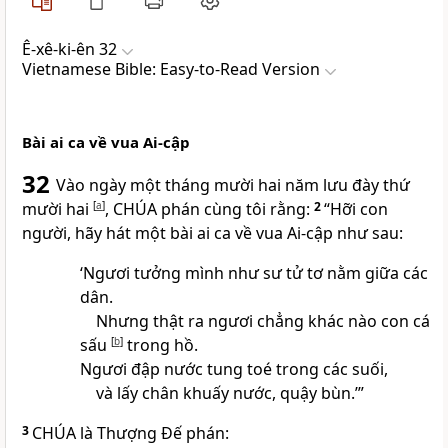
Ê-xê-ki-ên 32
Vietnamese Bible: Easy-to-Read Version
Bài ai ca về vua Ai-cập
32
Vào ngày một tháng mười hai năm lưu đày thứ
mười hai
[
a
]
, CHÚA phán cùng tôi rằng:
2
“Hỡi con
người, hãy hát một bài ai ca về vua Ai-cập như sau:
‘Ngươi tưởng mình như sư tử tơ nằm giữa các
dân.
Nhưng thật ra ngươi chẳng khác nào con cá
sấu
[
b
]
trong hồ.
Ngươi đập nước tung toé trong các suối,
và lấy chân khuấy nước, quậy bùn.’”
3
CHÚA là Thượng Đế phán: