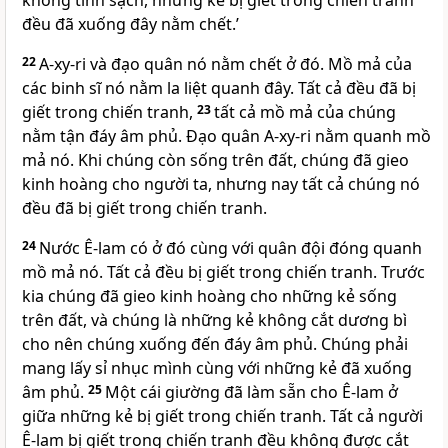
không tinh sạch, những kẻ bị giết trong chiến tranh
đều đã xuống đây nằm chết.’
22
A-xy-ri và đạo quân nó nằm chết ở đó. Mồ mả của
các binh sĩ nó nằm la liệt quanh đây. Tất cả đều đã bị
giết trong chiến tranh,
23
tất cả mồ mả của chúng
nằm tận đáy âm phủ. Đạo quân A-xy-ri nằm quanh mồ
mả nó. Khi chúng còn sống trên đất, chúng đã gieo
kinh hoàng cho người ta, nhưng nay tất cả chúng nó
đều đã bị giết trong chiến tranh.
24
Nước Ê-lam có ở đó cùng với quân đội đóng quanh
mồ mả nó. Tất cả đều bị giết trong chiến tranh. Trước
kia chúng đã gieo kinh hoàng cho những kẻ sống
trên đất, và chúng là những kẻ không cắt dương bì
cho nên chúng xuống đến đáy âm phủ. Chúng phải
mang lấy sỉ nhục mình cùng với những kẻ đã xuống
âm phủ.
25
Một cái giường đã làm sẵn cho Ê-lam ở
giữa những kẻ bị giết trong chiến tranh. Tất cả người
Ê-lam bị giết trong chiến tranh đều không được cắt