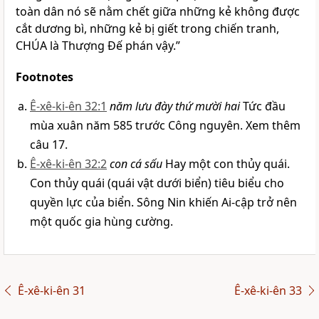
toàn dân nó sẽ nằm chết giữa những kẻ không được
cắt dương bì, những kẻ bị giết trong chiến tranh,
CHÚA là Thượng Đế phán vậy.”
Footnotes
Ê-xê-ki-ên 32:1
năm lưu đày thứ mười hai
Tức đầu
mùa xuân năm 585 trước Công nguyên. Xem thêm
câu 17.
Ê-xê-ki-ên 32:2
con cá sấu
Hay một con thủy quái.
Con thủy quái (quái vật dưới biển) tiêu biểu cho
quyền lực của biển. Sông Nin khiến Ai-cập trở nên
một quốc gia hùng cường.
Ê-xê-ki-ên 31
Ê-xê-ki-ên 33