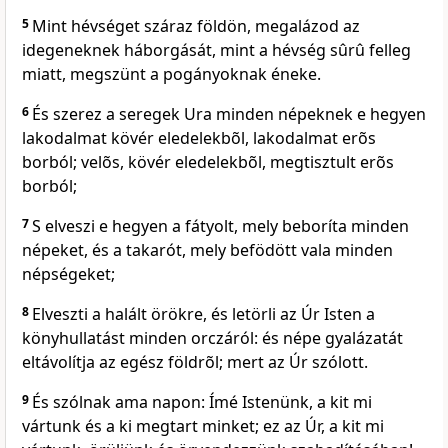
5
Mint hévséget száraz földön, megalázod az
idegeneknek háborgását, mint a hévség sûrû felleg
miatt, megszünt a pogányoknak éneke.
6
És szerez a seregek Ura minden népeknek e hegyen
lakodalmat kövér eledelekbõl, lakodalmat erõs
borból; velõs, kövér eledelekbõl, megtisztult erõs
borból;
7
S elveszi e hegyen a fátyolt, mely beboríta minden
népeket, és a takarót, mely befödött vala minden
népségeket;
8
Elveszti a halált örökre, és letörli az Úr Isten a
könyhullatást minden orczáról: és népe gyalázatát
eltávolítja az egész földrõl; mert az Úr szólott.
9
És szólnak ama napon: Ímé Istenünk, a kit mi
vártunk és a ki megtart minket; ez az Úr, a kit mi