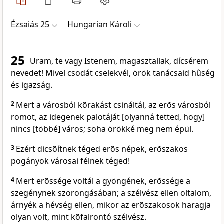
Ézsaiás 25
Hungarian Károli
25
Uram, te vagy Istenem, magasztallak, dícsérem
nevedet! Mivel csodát cselekvél, örök tanácsaid hûség
és igazság.
2
Mert a városból kõrakást csináltál, az erõs városból
romot, az idegenek palotáját [olyanná tetted, hogy]
nincs [többé] város; soha örökké meg nem épül.
3
Ezért dicsõítnek téged erõs népek, erõszakos
pogányok városai félnek téged!
4
Mert erõssége voltál a gyöngének, erõssége a
szegénynek szorongásában; a szélvész ellen oltalom,
árnyék a hévség ellen, mikor az erõszakosok haragja
olyan volt, mint kõfalrontó szélvész.