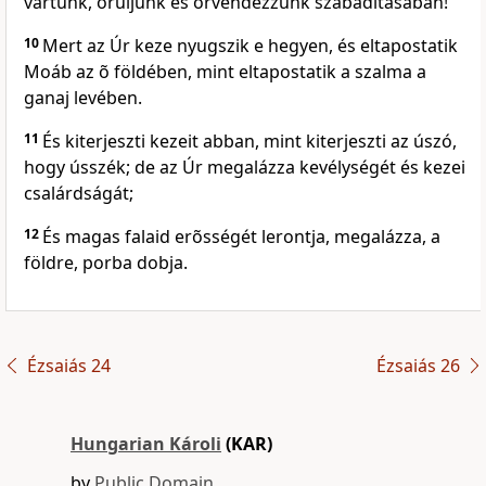
vártunk, örüljünk és örvendezzünk szabadításában!
10
Mert az Úr keze nyugszik e hegyen, és eltapostatik
Moáb az õ földében, mint eltapostatik a szalma a
ganaj levében.
11
És kiterjeszti kezeit abban, mint kiterjeszti az úszó,
hogy ússzék; de az Úr megalázza kevélységét és kezei
csalárdságát;
12
És magas falaid erõsségét lerontja, megalázza, a
földre, porba dobja.
Ézsaiás 24
Ézsaiás 26
Hungarian Károli
(KAR)
by
Public Domain