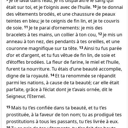
Je te lavai dans l’eau, je fis disparaître le sang qui
était sur toi, et je t’oignis avec de l’huile.
10
Je te donnai
des vêtements brodés, et une chaussure de peaux
teintes en bleu; je te ceignis de fin lin, et je te couvris
de soie.
11
Je te parai d’ornements: je mis des
bracelets à tes mains, un collier à ton cou,
12
je mis un
anneau à ton nez, des pendants à tes oreilles, et une
couronne magnifique sur ta tête.
13
Ainsi tu fus parée
d’or et d’argent, et tu fus vêtue de fin lin, de soie et
d’étoffes brodées. La fleur de farine, le miel et l’huile,
furent ta nourriture. Tu étais d’une beauté accomplie,
digne de la royauté.
14
Et ta renommée se répandit
parmi les nations, à cause de ta beauté; car elle était
parfaite, grâce à l’éclat dont je t’avais ornée, dit le
Seigneur, l’Eternel.
15
Mais tu t’es confiée dans ta beauté, et tu t’es
prostituée, à la faveur de ton nom; tu as prodigué tes
prostitutions à tous les passants, tu t’es livrée à eux.
16