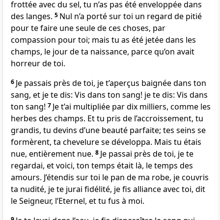
frottée avec du sel, tu n’as pas été enveloppée dans
des langes.
5
Nul n’a porté sur toi un regard de pitié
pour te faire une seule de ces choses, par
compassion pour toi; mais tu as été jetée dans les
champs, le jour de ta naissance, parce qu’on avait
horreur de toi.
6
Je passais près de toi, je t’aperçus baignée dans ton
sang, et je te dis: Vis dans ton sang! je te dis: Vis dans
ton sang!
7
Je t’ai multipliée par dix milliers, comme les
herbes des champs. Et tu pris de l’accroissement, tu
grandis, tu devins d’une beauté parfaite; tes seins se
formèrent, ta chevelure se développa. Mais tu étais
nue, entièrement nue.
8
Je passai près de toi, je te
regardai, et voici, ton temps était là, le temps des
amours. J’étendis sur toi le pan de ma robe, je couvris
ta nudité, je te jurai fidélité, je fis alliance avec toi, dit
le Seigneur, l’Eternel, et tu fus à moi.
9