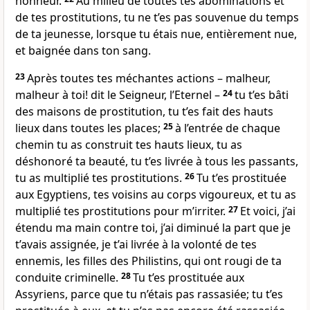
honneur.
Au milieu de toutes tes abominations et
de tes prostitutions, tu ne t’es pas souvenue du temps
de ta jeunesse, lorsque tu étais nue, entièrement nue,
et baignée dans ton sang.
23
Après toutes tes méchantes actions – malheur,
malheur à toi! dit le Seigneur, l’Eternel –
24
tu t’es bâti
des maisons de prostitution, tu t’es fait des hauts
lieux dans toutes les places;
25
à l’entrée de chaque
chemin tu as construit tes hauts lieux, tu as
déshonoré ta beauté, tu t’es livrée à tous les passants,
tu as multiplié tes prostitutions.
26
Tu t’es prostituée
aux Egyptiens, tes voisins au corps vigoureux, et tu as
multiplié tes prostitutions pour m’irriter.
27
Et voici, j’ai
étendu ma main contre toi, j’ai diminué la part que je
t’avais assignée, je t’ai livrée à la volonté de tes
ennemis, les filles des Philistins, qui ont rougi de ta
conduite criminelle.
28
Tu t’es prostituée aux
Assyriens, parce que tu n’étais pas rassasiée; tu t’es