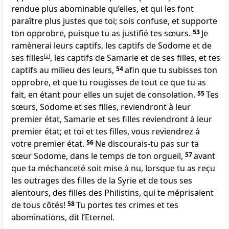
rendue plus abominable qu’elles, et qui les font
paraître plus justes que toi; sois confuse, et supporte
ton opprobre, puisque tu as justifié tes sœurs.
53
Je
ramènerai leurs captifs, les captifs de Sodome et de
ses filles
[
a
]
, les captifs de Samarie et de ses filles, et tes
captifs au milieu des leurs,
54
afin que tu subisses ton
opprobre, et que tu rougisses de tout ce que tu as
fait, en étant pour elles un sujet de consolation.
55
Tes
sœurs, Sodome et ses filles, reviendront à leur
premier état, Samarie et ses filles reviendront à leur
premier état; et toi et tes filles, vous reviendrez à
votre premier état.
56
Ne discourais-tu pas sur ta
sœur Sodome, dans le temps de ton orgueil,
57
avant
que ta méchanceté soit mise à nu, lorsque tu as reçu
les outrages des filles de la Syrie et de tous ses
alentours, des filles des Philistins, qui te méprisaient
de tous côtés!
58
Tu portes tes crimes et tes
abominations, dit l’Eternel.