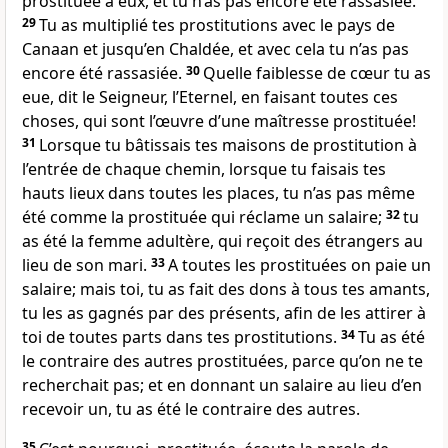
prostituée à eux, et tu n’as pas encore été rassasiée.
29
Tu as multiplié tes prostitutions avec le pays de
Canaan et jusqu’en Chaldée, et avec cela tu n’as pas
encore été rassasiée.
30
Quelle faiblesse de cœur tu as
eue, dit le Seigneur, l’Eternel, en faisant toutes ces
choses, qui sont l’œuvre d’une maîtresse prostituée!
31
Lorsque tu bâtissais tes maisons de prostitution à
l’entrée de chaque chemin, lorsque tu faisais tes
hauts lieux dans toutes les places, tu n’as pas même
été comme la prostituée qui réclame un salaire;
32
tu
as été la femme adultère, qui reçoit des étrangers au
lieu de son mari.
33
A toutes les prostituées on paie un
salaire; mais toi, tu as fait des dons à tous tes amants,
tu les as gagnés par des présents, afin de les attirer à
toi de toutes parts dans tes prostitutions.
34
Tu as été
le contraire des autres prostituées, parce qu’on ne te
recherchait pas; et en donnant un salaire au lieu d’en
recevoir un, tu as été le contraire des autres.
35