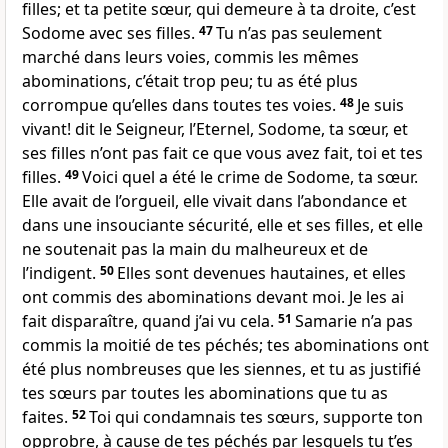
filles; et ta petite sœur, qui demeure à ta droite, c’est
Sodome avec ses filles.
47
Tu n’as pas seulement
marché dans leurs voies, commis les mêmes
abominations, c’était trop peu; tu as été plus
corrompue qu’elles dans toutes tes voies.
48
Je suis
vivant! dit le Seigneur, l’Eternel, Sodome, ta sœur, et
ses filles n’ont pas fait ce que vous avez fait, toi et tes
filles.
49
Voici quel a été le crime de Sodome, ta sœur.
Elle avait de l’orgueil, elle vivait dans l’abondance et
dans une insouciante sécurité, elle et ses filles, et elle
ne soutenait pas la main du malheureux et de
l’indigent.
50
Elles sont devenues hautaines, et elles
ont commis des abominations devant moi. Je les ai
fait disparaître, quand j’ai vu cela.
51
Samarie n’a pas
commis la moitié de tes péchés; tes abominations ont
été plus nombreuses que les siennes, et tu as justifié
tes sœurs par toutes les abominations que tu as
faites.
52
Toi qui condamnais tes sœurs, supporte ton
opprobre, à cause de tes péchés par lesquels tu t’es