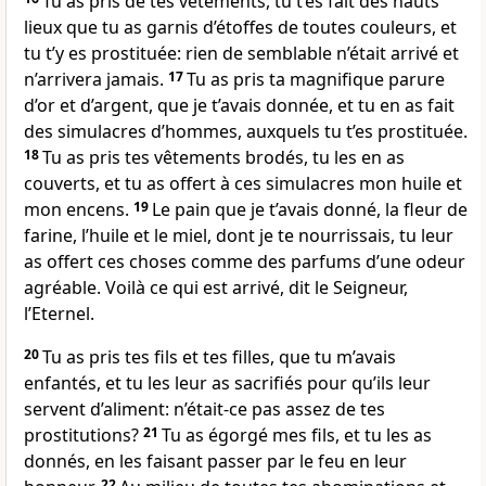
Tu as pris de tes vêtements, tu t’es fait des hauts
lieux que tu as garnis d’étoffes de toutes couleurs, et
tu t’y es prostituée: rien de semblable n’était arrivé et
n’arrivera jamais.
17
Tu as pris ta magnifique parure
d’or et d’argent, que je t’avais donnée, et tu en as fait
des simulacres d’hommes, auxquels tu t’es prostituée.
18
Tu as pris tes vêtements brodés, tu les en as
couverts, et tu as offert à ces simulacres mon huile et
mon encens.
19
Le pain que je t’avais donné, la fleur de
farine, l’huile et le miel, dont je te nourrissais, tu leur
as offert ces choses comme des parfums d’une odeur
agréable. Voilà ce qui est arrivé, dit le Seigneur,
l’Eternel.
20
Tu as pris tes fils et tes filles, que tu m’avais
enfantés, et tu les leur as sacrifiés pour qu’ils leur
servent d’aliment: n’était-ce pas assez de tes
prostitutions?
21
Tu as égorgé mes fils, et tu les as
donnés, en les faisant passer par le feu en leur
22