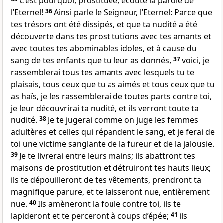
C’est pourquoi, prostituée, écoute la parole de
l’Eternel!
36
Ainsi parle le Seigneur, l’Eternel: Parce que
tes trésors ont été dissipés, et que ta nudité a été
découverte dans tes prostitutions avec tes amants et
avec toutes tes abominables idoles, et à cause du
sang de tes enfants que tu leur as donnés,
37
voici, je
rassemblerai tous tes amants avec lesquels tu te
plaisais, tous ceux que tu as aimés et tous ceux que tu
as haïs, je les rassemblerai de toutes parts contre toi,
je leur découvrirai ta nudité, et ils verront toute ta
nudité.
38
Je te jugerai comme on juge les femmes
adultères et celles qui répandent le sang, et je ferai de
toi une victime sanglante de la fureur et de la jalousie.
39
Je te livrerai entre leurs mains; ils abattront tes
maisons de prostitution et détruiront tes hauts lieux;
ils te dépouilleront de tes vêtements, prendront ta
magnifique parure, et te laisseront nue, entièrement
nue.
40
Ils amèneront la foule contre toi, ils te
lapideront et te perceront à coups d’épée;
41
ils