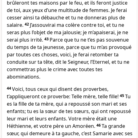
brûleront tes maisons par le feu, et ils feront justice
de toi, aux yeux d’une multitude de femmes. Je ferai
cesser ainsi ta débauche et tu ne donneras plus de
salaire.
42
J’assouvirai ma colère contre toi, et tu ne
seras plus l’objet de ma jalousie; je m’apaiserai, je ne
serai plus irrité.
43
Parce que tu ne t’es pas souvenue
du temps de ta jeunesse, parce que tu m’as provoqué
par toutes ces choses, voici, je ferai retomber ta
conduite sur ta tête, dit le Seigneur, l’Eternel, et tu ne
commettras plus le crime avec toutes tes
abominations.
44
Voici, tous ceux qui disent des proverbes,
t’appliqueront ce proverbe: Telle mère, telle fille!
45
Tu
es la fille de ta mère, qui a repoussé son mari et ses
enfants; tu es la sœur de tes sœurs, qui ont repoussé
leur mari et leurs enfants. Votre mère était une
Héthienne, et votre père un Amoréen.
46
Ta grande
sœur, qui demeure à ta gauche, c’est Samarie avec ses