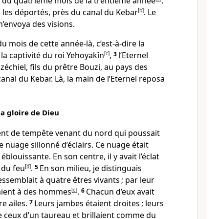
r du quatrième mois de la trentième année
,
 les déportés, près du canal du Kebar
[
b
]
. Le
 m’envoya des visions.
u mois de cette année-là, c’est-à-dire la
a captivité du roi Yehoyakîn
[
c
]
,
3
l’Eternel
zéchiel, fils du prêtre Bouzi, au pays des
anal du Kebar. Là, la main de l’Eternel reposa
a gloire de Dieu
vent de tempête venant du nord qui poussait
 nuage sillonné d’éclairs. Ce nuage était
éblouissante. En son centre, il y avait l’éclat
 du feu
[
d
]
.
5
En son milieu, je distinguais
ssemblait à quatre êtres vivants ; par leur
laient à des hommes
[
e
]
.
6
Chacun d’eux avait
re ailes.
7
Leurs jambes étaient droites ; leurs
 ceux d’un taureau et brillaient comme du