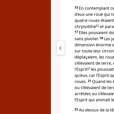
15
En contemplant ces
d’eux une roue qui t
quatre roues étaient 
chrysolithe
[
h
]
et parai
17
Elles pouvaient do
sans pivoter.
18
Les j
dimension énorme et 
sur toute leur circo
déplaçaient, les roue
s’élevaient de terre, 
l’Esprit
[
i
]
les poussait
qu’eux, car l’Esprit q
roues.
21
Quand les ê
ou s’élevaient de ter
arrêtées ou s’élevai
l’Esprit qui animait 
22
Au-dessus de la tê