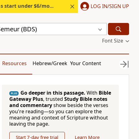
s start under $6/month.
Start free.
LOG IN/SIGN UP
 Semeur (BDS)
Font Size
Resources
Hebrew/Greek
Your Content
Go deeper in this passage.
With
Bible
PLUS
Gateway Plus
, trusted
Study Bible notes
and commentary
show beside the verses
you're reading—so you can explore the
meaning and context of Scripture without
leaving the page.
Start 7-day free trial
Learn More