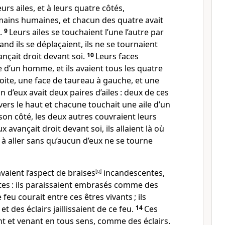
urs ailes, et à leurs quatre côtés,
mains humaines, et chacun des quatre avait
s.
9
Leurs ailes se touchaient l’une l’autre par
nd ils se déplaçaient, ils ne se tournaient
nçait droit devant soi.
10
Leurs faces
e d’un homme, et ils avaient tous les quatre
roite, une face de taureau à gauche, et une
 d’eux avait deux paires d’ailes : deux de ces
vers le haut et chacune touchait une aile d’un
 son côté, les deux autres couvraient leurs
 avançait droit devant soi, ils allaient là où
 à aller sans qu’aucun d’eux ne se tourne
avaient l’aspect de braises
[
g
]
incandescentes,
ntes : ils paraissaient embrasés comme des
 feu courait entre ces êtres vivants ; ils
 et des éclairs jaillissaient de ce feu.
14
Ces
ant et venant en tous sens, comme des éclairs.