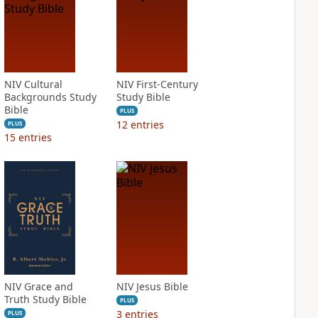
NIV Cultural
NIV First-Century
Backgrounds Study
Study Bible
Bible
PLUS
12
entries
PLUS
15
entries
NIV Grace and
NIV Jesus Bible
Truth Study Bible
PLUS
3
entries
PLUS