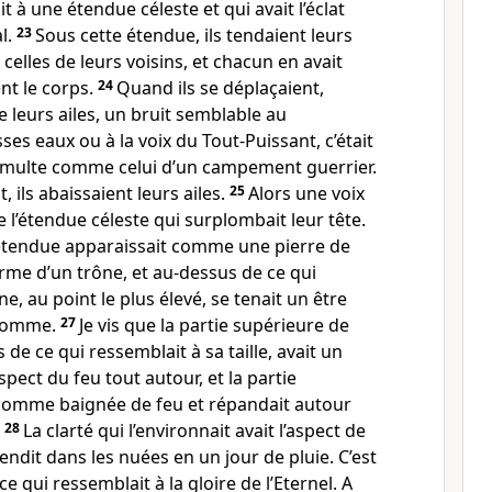
 à une étendue céleste et qui avait l’éclat
al.
23
Sous cette étendue, ils tendaient leurs
 celles de leurs voisins, et chacun en avait
ent le corps.
24
Quand ils se déplaçaient,
de leurs ailes, un bruit semblable au
s eaux ou à la voix du Tout-Puissant, c’était
umulte comme celui d’un campement guerrier.
, ils abaissaient leurs ailes.
25
Alors une voix
e l’étendue céleste qui surplombait leur tête.
étendue apparaissait comme une pierre de
forme d’un trône, et au-dessus de ce qui
e, au point le plus élevé, se tenait un être
 homme.
27
Je vis que la partie supérieure de
de ce qui ressemblait à sa taille, avait un
aspect du feu tout autour, et la partie
 comme baignée de feu et répandait autour
.
28
La clarté qui l’environnait avait l’aspect de
plendit dans les nuées en un jour de pluie. C’est
e qui ressemblait à la gloire de l’Eternel. A