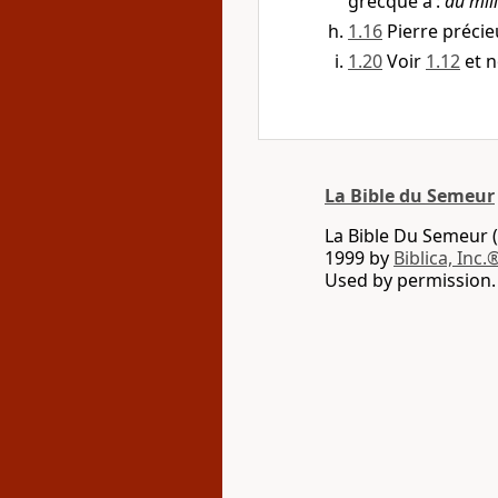
grecque a :
au mili
1.16
Pierre préci
1.20
Voir
1.12
et n
La Bible du Semeur
La Bible Du Semeur (
1999 by
Biblica, Inc.
Used by permission. 