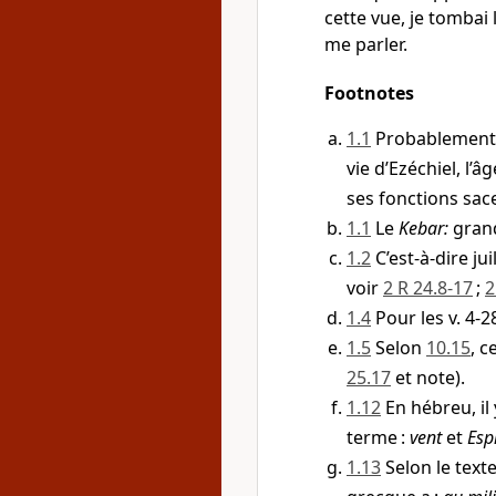
cette vue, je tombai 
me parler.
Footnotes
1.1
Probablement
vie d’Ezéchiel, l’
ses fonctions sac
1.1
Le
Kebar
:
grand
1.2
C’est-à-dire jui
voir
2 R 24.8-17
;
2
1.4
Pour les v. 4-2
1.5
Selon
10.15
, c
25.17
et note).
1.12
En hébreu, il
terme :
vent
et
Espr
1.13
Selon le text