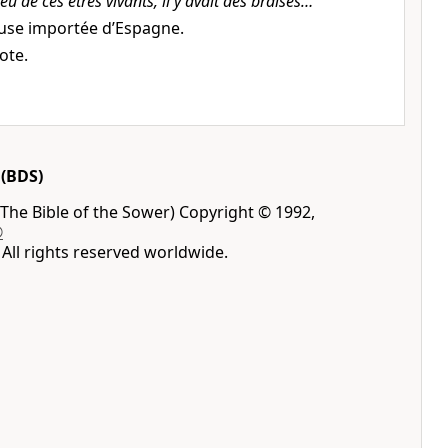
eu de ces êtres vivants, il y avait des braises…
euse importée d’Espagne.
ote.
(BDS)
The Bible of the Sower) Copyright © 1992,
®
All rights reserved worldwide.