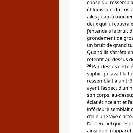
chose qui ressemblait
éblouissant du crist
ailes jusqu’à toucher
deux qui lui couvrai
j’entendais le bruit 
grondement de grosse
un bruit de grand t
Quand ils s’arrêtaient
retentit au-dessus d
26
Par-dessus cette 
saphir qui avait la 
ressemblait à un trôn
ayant l’aspect d’un
son corps, au-dessus 
éclat étincelant et l’
inférieure semblait
d’elle une vive clarté
l’arc-en-ciel qui res
ainsi que m’apparut c