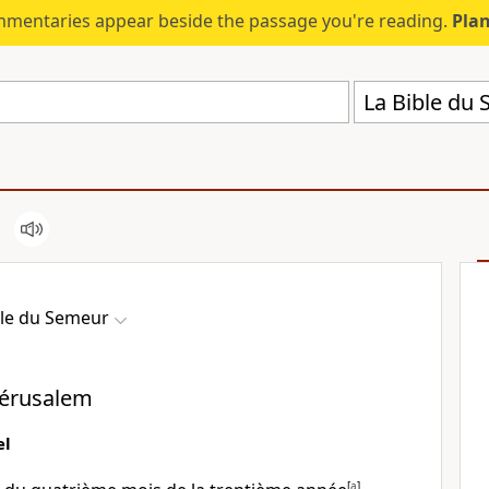
mmentaries appear beside the passage you're reading.
Plan
La Bible du
ble du Semeur
Jérusalem
el
[
a
]