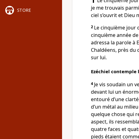
Le cinquième jou
je me trouvais parmi
STORE
ciel s’ouvrit et Dieu
2
Le cinquième jour d
cinquième année de l
adressa la parole à E
Chaldéens, près du c
sur lui.
Ezéchiel contemple l
4
Je vis soudain un 
devant lui un énorme
entouré d’une clarté 
d’un métal au milieu
quelque chose qui re
aspect, ils ressemb
quatre faces et quat
pieds étaient comme