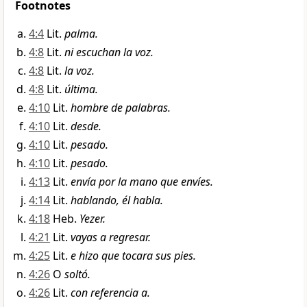
Footnotes
4:4
Lit.
palma.
4:8
Lit.
ni escuchan la voz.
4:8
Lit.
la voz.
4:8
Lit.
última.
4:10
Lit.
hombre de palabras.
4:10
Lit.
desde.
4:10
Lit.
pesado.
4:10
Lit.
pesado.
4:13
Lit.
envía por la mano que envíes.
4:14
Lit.
hablando, él habla.
4:18
Heb.
Yezer.
4:21
Lit.
vayas a regresar.
4:25
Lit.
e hizo que tocara sus pies.
4:26
O
soltó.
4:26
Lit.
con referencia a.