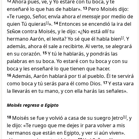
12
Ahora pues, ve, y Yo estaré con tu boca
, y te
enseñaré lo que has de hablar
».
13
Pero Moisés dijo:
«Te ruego, Señor, envía ahora
el mensaje
por medio de
quien Tú quieras
[
i
]
».
14
Entonces se encendió la ira del
Señor
contra Moisés, y le dijo: «¿No está
allí
tu
hermano Aarón, el levita? Yo sé que él habla bien
[
j
]
. Y
además, ahora él sale a recibirte
. Al verte, se alegrará
en su corazón.
15
Y tú le hablarás, y pondrás las
palabras en su boca. Yo estaré con tu boca y con su
boca y les enseñaré lo que tienen que hacer
.
16
Además, Aarón hablará por ti al pueblo
. Él te servirá
como boca y tú serás para él como Dios.
17
Y esta vara
la llevarás en tu mano, y con ella harás las señales
».
Moisés regresa a Egipto
18
Moisés se fue y volvió a casa de su suegro Jetro
[
k
]
, y
le dijo: «Te ruego que me dejes ir para volver a mis
hermanos que están en Egipto, y ver si aún viven».