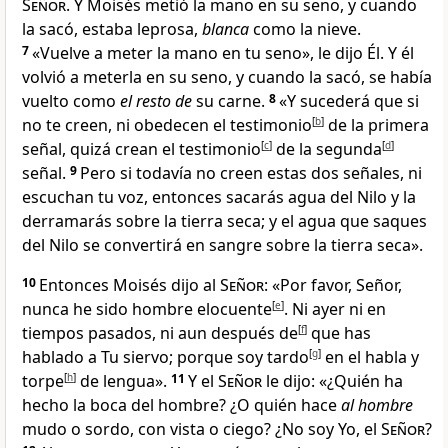
Señor
. Y Moisés metió la mano en su seno, y cuando
la sacó, estaba leprosa,
blanca
como la nieve
.
7
«Vuelve a meter la mano en tu seno», le dijo Él. Y él
volvió a meterla en su seno, y cuando la sacó, se había
vuelto como
el resto de
su carne
.
8
«Y sucederá que si
no te creen, ni obedecen el testimonio
[
b
]
de la primera
señal, quizá crean el testimonio
[
c
]
de la segunda
[
d
]
señal.
9
Pero si todavía no creen estas dos señales, ni
escuchan tu voz, entonces sacarás agua del Nilo y la
derramarás sobre la tierra seca; y el agua que saques
del Nilo se convertirá en sangre sobre la tierra seca
».
10
Entonces Moisés dijo al
Señor
: «Por favor, Señor,
nunca he sido hombre elocuente
[
e
]
. Ni ayer ni en
tiempos pasados, ni aun después de
[
f
]
que has
hablado a Tu siervo; porque soy tardo
[
g
]
en el habla y
torpe
[
h
]
de lengua».
11
Y el
Señor
le dijo: «¿Quién ha
hecho la boca del hombre? ¿O quién hace
al hombre
mudo o sordo, con vista o ciego
? ¿No soy Yo, el
Señor
?