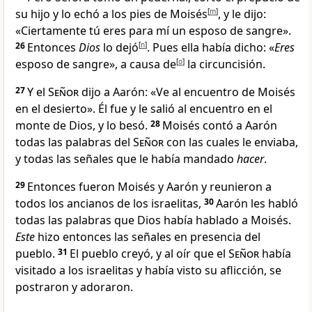
su hijo
y lo echó a los pies de Moisés
[
m
]
, y le dijo:
«Ciertamente tú eres para mí un esposo de sangre».
26
Entonces
Dios
lo dejó
[
n
]
. Pues ella había dicho: «
Eres
esposo de sangre», a causa de
[
o
]
la circuncisión.
27
Y el
Señor
dijo a Aarón
: «Ve al encuentro de Moisés
en el desierto». Él fue y le salió al encuentro en el
monte de Dios
, y lo besó.
28
Moisés contó a Aarón
todas las palabras del
Señor
con las cuales le enviaba,
y todas las señales que le había mandado
hacer
.
29
Entonces fueron Moisés y Aarón y reunieron a
todos los ancianos de los israelitas
,
30
Aarón les habló
todas las palabras que Dios había hablado a Moisés
.
Este
hizo entonces las señales en presencia del
pueblo
.
31
El pueblo creyó
, y al oír que el
Señor
había
visitado a los israelitas y había visto su aflicción
, se
postraron y adoraron
.