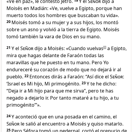
«Ve en paz», le contestó Jetro.
19
Y el
Señor
dijo a
Moisés en Madián: «Ve, vuelve a Egipto, porque han
muerto todos los hombres que buscaban tu vida
».
20
Moisés tomó a su mujer y a sus hijos
, los montó
sobre un asno y volvió a la tierra de Egipto. Moisés
tomó también la vara de Dios en su mano
.
21
Y el
Señor
dijo a Moisés: «Cuando vuelvas
[
l
]
a Egipto,
mira que hagas delante de Faraón todas las
maravillas que he puesto en tu mano
. Pero Yo
endureceré su corazón de modo que no dejará ir al
pueblo
.
22
Entonces dirás a Faraón: “Así dice el
Señor
:
‘Israel es Mi hijo, Mi primogénito
.
23
Y te he dicho:
“Deja ir a Mi hijo para que me sirva
”, pero te has
negado a dejarlo ir. Por tanto mataré a tu hijo, a tu
primogénito
’”».
24
Y aconteció que en una posada en el camino, el
Señor
le salió al encuentro a Moisés y quiso matarlo
.
25
Pero Séfora tomó un pedernal, cortó el prepucio de