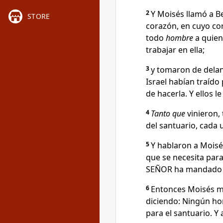
2
Y Moisés llamó a Be
STORE
corazón, en cuyo co
todo
hombre
a quien
trabajar en ella;
3
y tomaron de delan
Israel habían traído 
de hacerla. Y ellos 
4
Tanto que
vinieron,
del santuario, cada 
5
Y hablaron a Moisé
que se necesita para
SEÑOR ha mandado 
6
Entonces Moisés 
diciendo: Ningún ho
para el santuario. Y 