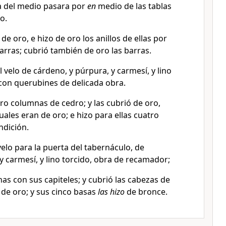
ra del medio pasara por
en
medio de las tablas
o.
 de oro, e hizo de oro los anillos de ellas por
rras; cubrió también de oro las barras.
 velo de cárdeno, y púrpura, y carmesí, y lino
o con querubines de delicada obra.
tro columnas de cedro; y las cubrió de oro,
cuales eran de oro; e hizo para ellas cuatro
ndición.
elo para la puerta del tabernáculo, de
y carmesí, y lino torcido, obra de recamador;
as con sus capiteles; y cubrió las cabezas de
 de oro; y sus cinco basas
las hizo
de bronce.