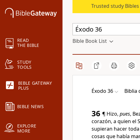
Trusted study Bible
READ
Bible Book List
THE BIBLE
STUDY
TOOLS
BIBLE GATEWAY
PLUS
Éxodo 36
Biblia 
BIBLE NEWS
36
¶ Hizo,
pues
, Be
corazón, a quien el 
EXPLORE
supieran hacer toda l
MORE
cosas que había ma