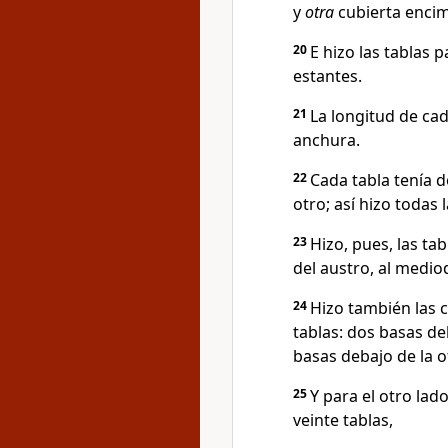
y
otra
cubierta encim
20
E hizo las tablas 
estantes.
21
La longitud de cad
anchura.
22
Cada tabla tenía d
otro; así hizo todas 
23
Hizo, pues, las tab
del austro, al mediod
24
Hizo también las c
tablas: dos basas de
basas debajo de la o
25
Y para el otro lado
veinte tablas,