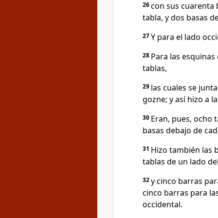
26
con sus cuarenta 
tabla, y dos basas de
27
Y para el lado occ
28
Para las esquinas 
tablas,
29
las cuales se junt
gozne; y así hizo a l
30
Eran, pues, ocho t
basas debajo de cada
31
Hizo también las 
tablas de un lado de
32
y cinco barras par
cinco barras para las
occidental.