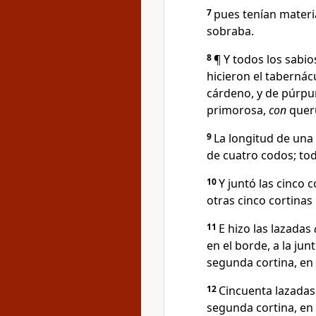
7
pues tenían materi
sobraba.
8
¶ Y todos los sabio
hicieron el tabernácu
cárdeno, y de púrpur
primorosa,
con
quer
9
La longitud de una
de cuatro codos; to
10
Y juntó las cinco c
otras cinco cortinas 
11
E hizo las lazadas
en el borde, a la junt
segunda cortina, en 
12
Cincuenta lazadas 
segunda cortina, en 