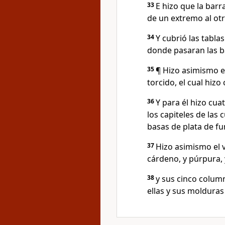
33
E hizo que la bar
de un extremo al otr
34
Y cubrió las tablas
donde pasaran las ba
35
¶ Hizo asimismo el
torcido, el cual hiz
36
Y para él hizo cua
los capiteles de las 
basas de plata de fu
37
Hizo asimismo el v
cárdeno, y púrpura, 
38
y sus cinco column
ellas y sus molduras