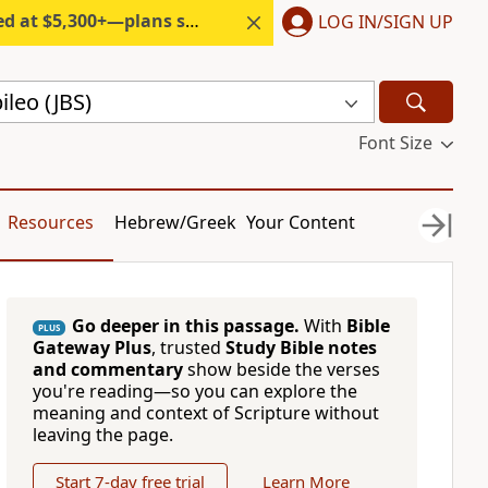
300+—plans start under $6/month.
LOG IN/SIGN UP
bileo (JBS)
Font Size
Resources
Hebrew/Greek
Your Content
Go deeper in this passage.
With
Bible
PLUS
Gateway Plus
, trusted
Study Bible notes
and commentary
show beside the verses
you're reading—so you can explore the
meaning and context of Scripture without
leaving the page.
Start 7-day free trial
Learn More