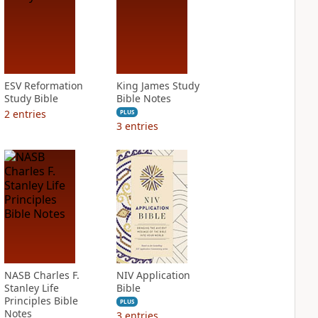
ESV Reformation
King James Study
Study Bible
Bible Notes
2
entries
PLUS
3
entries
NASB Charles F.
NIV Application
Stanley Life
Bible
Principles Bible
PLUS
Notes
3
entries