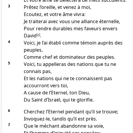
Et votre âme se délectera de mets succulents.
3
Prêtez l’oreille, et venez à moi,
Ecoutez, et votre âme vivra:
Je traiterai avec vous une alliance éternelle,
Pour rendre durables mes faveurs envers
David
[
a
]
.
4
Voici, je l’ai établi comme témoin auprès des
peuples,
Comme chef et dominateur des peuples.
5
Voici, tu appelleras des nations que tu ne
connais pas,
Et les nations qui ne te connaissent pas
accourront vers toi,
A cause de l’Eternel, ton Dieu,
Du Saint d’Israël, qui te glorifie.
6
Cherchez l’Eternel pendant qu’il se trouve;
Invoquez-le, tandis qu’il est près.
7
Que le méchant abandonne sa voie,