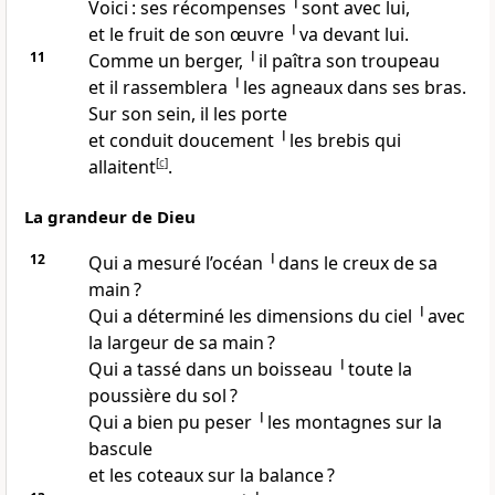
Voici : ses récompenses ╵sont avec lui,
et le fruit de son œuvre ╵va devant lui.
11
Comme un berger, ╵il paîtra son troupeau
et il rassemblera ╵les agneaux dans ses bras.
Sur son sein, il les porte
et conduit doucement ╵les brebis qui
allaitent
[
c
]
.
La grandeur de Dieu
12
Qui a mesuré l’océan ╵dans le creux de sa
main ?
Qui a déterminé les dimensions du ciel ╵avec
la largeur de sa main ?
Qui a tassé dans un boisseau ╵toute la
poussière du sol ?
Qui a bien pu peser ╵les montagnes sur la
bascule
et les coteaux sur la balance ?