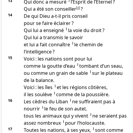
13
Qui donc a mesuré ╵l’Esprit de l’Eternel ?
Qui a été son conseiller
[
d
]
?
14
De qui Dieu a-t-il pris conseil
pour se faire éclairer ?
Qui lui a enseigné ╵la voie du droit ?
Qui lui a transmis le savoir
et lui a fait connaître ╵le chemin de
l’intelligence ?
15
Voici : les nations sont pour lui
comme la goutte d’eau ╵tombant d’un seau,
ou comme un grain de sable ╵sur le plateau
de la balance.
Voici : les îles ╵et les régions côtières,
il les soulève ╵comme de la poussière.
16
Les cèdres du Liban ╵ne suffiraient pas à
nourrir ╵le feu de son autel,
tous les animaux qui y vivent ╵ne seraient pas
assez nombreux ╵pour l’holocauste.
17
Toutes les nations, à ses yeux, ╵sont comme