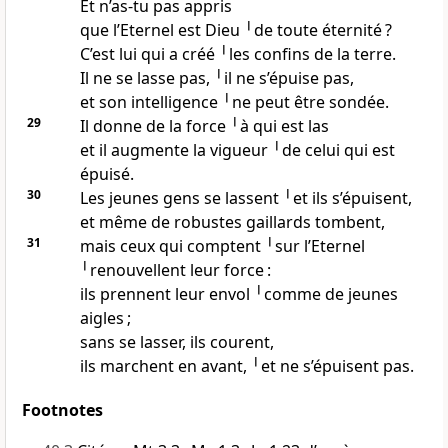
Et n’as-tu pas appris
que l’Eternel est Dieu ╵de toute éternité ?
C’est lui qui a créé ╵les confins de la terre.
Il ne se lasse pas, ╵il ne s’épuise pas,
et son intelligence ╵ne peut être sondée.
29
Il donne de la force ╵à qui est las
et il augmente la vigueur ╵de celui qui est
épuisé.
30
Les jeunes gens se lassent ╵et ils s’épuisent,
et même de robustes gaillards tombent,
31
mais ceux qui comptent ╵sur l’Eternel
╵renouvellent leur force :
ils prennent leur envol ╵comme de jeunes
aigles ;
sans se lasser, ils courent,
ils marchent en avant, ╵et ne s’épuisent pas.
Footnotes