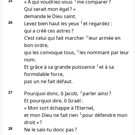
25
« A qui voudriez-vous ╵me comparer ?
Qui serait mon égal ? »
demande le Dieu saint.
26
Levez bien haut les yeux ╵et regardez :
qui a créé ces astres ?
C’est celui qui fait marcher ╵leur armée en
bon ordre,
qui les convoque tous, ╵les nommant par leur
nom.
Et grâce à sa grande puissance ╵et à sa
formidable force,
pas un ne fait défaut.
27
Pourquoi donc, ô Jacob, ╵parler ainsi ?
Et pourquoi dire, ô Israël :
« Mon sort échappe à l’Eternel,
et mon Dieu ne fait rien ╵pour défendre mon
droit » ?
28
Ne le sais-tu donc pas ?