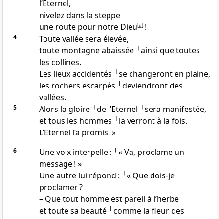
l’Eternel,
nivelez dans la steppe
une route pour notre Dieu
[
a
]
!
4
Toute vallée sera élevée,
toute montagne abaissée ╵ainsi que toutes
les collines.
Les lieux accidentés ╵se changeront en plaine,
les rochers escarpés ╵deviendront des
vallées.
5
Alors la gloire ╵de l’Eternel ╵sera manifestée,
et tous les hommes ╵la verront à la fois.
L’Eternel l’a promis. »
6
Une voix interpelle : ╵« Va, proclame un
message ! »
Une autre lui répond : ╵« Que dois-je
proclamer ?
– Que tout homme est pareil à l’herbe
et toute sa beauté ╵comme la fleur des