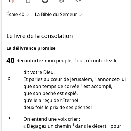
Ésaïe 40
La Bible du Semeur
Le livre de la consolation
La délivrance promise
40
Réconfortez mon peuple, ╵oui, réconfortez-le !
dit votre Dieu.
2
Et parlez au cœur de Jérusalem, ╵annoncez-lui
que son temps de corvée ╵est accompli,
que son péché est expié,
qu’elle a reçu de l’Eternel
deux fois le prix de ses péchés !
3
On entend une voix crier :
« Dégagez un chemin ╵dans le désert ╵pour