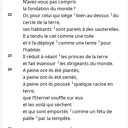
N’avez-vous pas compris
la fondation du monde ?
22
Or, pour celui qui siège ╵bien au-dessus ╵du
cercle de la terre,
ses habitants ╵sont pareils à des sauterelles.
Il a tendu le ciel comme une toile
et il l’a déployé ╵comme une tente ╵pour
l’habiter.
23
Il réduit à néant ╵les princes de la terre
et fait évanouir ╵les dirigeants du monde.
24
A peine ont-ils été plantés,
à peine ont-ils été semés,
à peine ont-ils poussé ╵quelque racine en
terre,
que l’Eternel souffle sur eux
et les voilà qui sèchent
et qui sont emportés ╵comme un fétu de
paille ╵par la tempête.