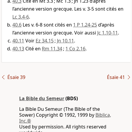
40.3
Cité en Mt 3.3 ; Mc 1.3 ; Jn 1.23 d’après
l’ancienne version grecque. Les v. 3-5 sont cités en
Lc 3.4-6
.
40.6
Les v. 6-8 sont cités en
1 P 1.24-25
d’après
l’ancienne version grecque. Voir aussi
Jc 1.10-11
.
40.11
Voir
Ez 34.15
;
Jn 10.11
.
40.13
Cité en
Rm 11.34
;
1 Co 2.16
.
Ésaïe 39
Ésaïe 41
La Bible du Semeur
(BDS)
La Bible Du Semeur (The Bible of the
Sower) Copyright © 1992, 1999 by
Biblica,
Inc.®
Used by permission. All rights reserved