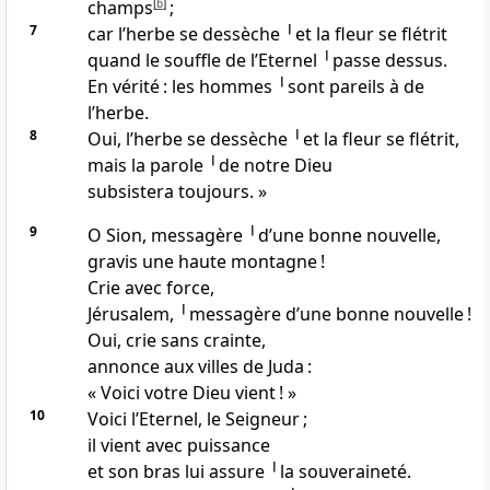
champs
[
b
]
;
7
car l’herbe se dessèche ╵et la fleur se flétrit
quand le souffle de l’Eternel ╵passe dessus.
En vérité : les hommes ╵sont pareils à de
l’herbe.
8
Oui, l’herbe se dessèche ╵et la fleur se flétrit,
mais la parole ╵de notre Dieu
subsistera toujours. »
9
O Sion, messagère ╵d’une bonne nouvelle,
gravis une haute montagne !
Crie avec force,
Jérusalem, ╵messagère d’une bonne nouvelle !
Oui, crie sans crainte,
annonce aux villes de Juda :
« Voici votre Dieu vient ! »
10
Voici l’Eternel, le Seigneur ;
il vient avec puissance
et son bras lui assure ╵la souveraineté.