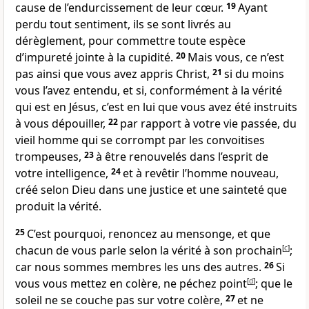
cause de l’endurcissement de leur cœur.
19
Ayant
perdu tout sentiment, ils se sont livrés au
dérèglement, pour commettre toute espèce
d’impureté jointe à la cupidité.
20
Mais vous, ce n’est
pas ainsi que vous avez appris Christ,
21
si du moins
vous l’avez entendu, et si, conformément à la vérité
qui est en Jésus, c’est en lui que vous avez été instruits
à vous dépouiller,
22
par rapport à votre vie passée, du
vieil homme qui se corrompt par les convoitises
trompeuses,
23
à être renouvelés dans l’esprit de
votre intelligence,
24
et à revêtir l’homme nouveau,
créé selon Dieu dans une justice et une sainteté que
produit la vérité.
25
C’est pourquoi, renoncez au mensonge, et que
chacun de vous parle selon la vérité à son prochain
[
c
]
;
car nous sommes membres les uns des autres.
26
Si
vous vous mettez en colère, ne péchez point
[
d
]
; que le
soleil ne se couche pas sur votre colère,
27
et ne