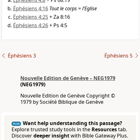
Éphésiens 4:8
+ Ps 68:19
Éphésiens 4:16
Tout le corps
=
l’Eglise
Éphésiens 4:25
+ Za 8:16
Éphésiens 4:26
+ Ps 4:5
Éphésiens 3
Éphésiens 5
Nouvelle Edition de Genève – NEG1979
(NEG1979)
Nouvelle Edition de Genève Copyright ©
1979 by Société Biblique de Genève
Want help understanding this passage?
PLUS
Explore trusted study tools in the
Resources
tab.
Discover
deeper insight
with Bible Gateway Plus.