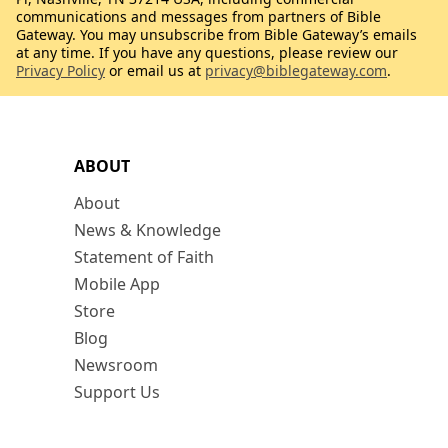
communications and messages from partners of Bible
Gateway. You may unsubscribe from Bible Gateway’s emails
at any time. If you have any questions, please review our
Privacy Policy
or email us at
privacy@biblegateway.com
.
ABOUT
About
News & Knowledge
Statement of Faith
Mobile App
Store
Blog
Newsroom
Support Us