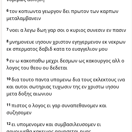
6
τον κοπιωντα γεωργον δει πρωτον των καρπων
μεταλαμβανειν
7
νοει α λεγω δωη γαρ σοι ο κυριος συνεσιν εν πασιν
8
μνημονευε ιησουν χριστον εγηγερμενον εκ νεκρων
εκ σπερματος δαβιδ κατα το ευαγγελιον μου
9
εν ω κακοπαθω μεχρι δεσμων ως κακουργος αλλ ο
λογος του θεου ου δεδεται
10
δια τουτο παντα υπομενω δια τους εκλεκτους ινα
και αυτοι σωτηριας τυχωσιν της εν χριστω ιησου
μετα δοξης αιωνιου
11
πιστος ο λογος ει γαρ συναπεθανομεν και
συζησομεν
12
ει υπομενομεν και συμβασιλευσομεν ει
αρνουμεθα κακεινος αρνησεται ημας