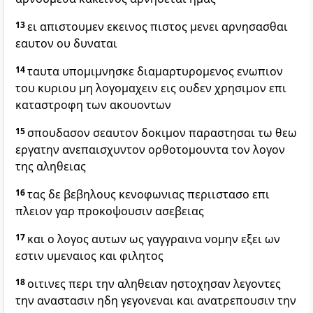
13
ει απιστουμεν εκεινος πιστος μενει αρνησασθαι
εαυτον ου δυναται
14
ταυτα υπομιμνησκε διαμαρτυρομενος ενωπιον
του κυριου μη λογομαχειν εις ουδεν χρησιμον επι
καταστροφη των ακουοντων
15
σπουδασον σεαυτον δοκιμον παραστησαι τω θεω
εργατην ανεπαισχυντον ορθοτομουντα τον λογον
της αληθειας
16
τας δε βεβηλους κενοφωνιας περιιστασο επι
πλειον γαρ προκοψουσιν ασεβειας
17
και ο λογος αυτων ως γαγγραινα νομην εξει ων
εστιν υμεναιος και φιλητος
18
οιτινες περι την αληθειαν ηστοχησαν λεγοντες
την αναστασιν ηδη γεγονεναι και ανατρεπουσιν την