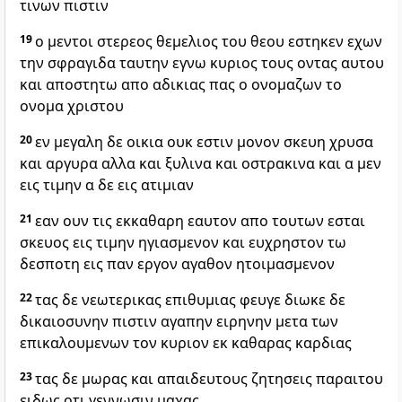
τινων πιστιν
19
ο μεντοι στερεος θεμελιος του θεου εστηκεν εχων
την σφραγιδα ταυτην εγνω κυριος τους οντας αυτου
και αποστητω απο αδικιας πας ο ονομαζων το
ονομα χριστου
20
εν μεγαλη δε οικια ουκ εστιν μονον σκευη χρυσα
και αργυρα αλλα και ξυλινα και οστρακινα και α μεν
εις τιμην α δε εις ατιμιαν
21
εαν ουν τις εκκαθαρη εαυτον απο τουτων εσται
σκευος εις τιμην ηγιασμενον και ευχρηστον τω
δεσποτη εις παν εργον αγαθον ητοιμασμενον
22
τας δε νεωτερικας επιθυμιας φευγε διωκε δε
δικαιοσυνην πιστιν αγαπην ειρηνην μετα των
επικαλουμενων τον κυριον εκ καθαρας καρδιας
23
τας δε μωρας και απαιδευτους ζητησεις παραιτου
ειδως οτι γεννωσιν μαχας