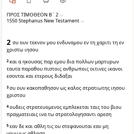
ΠΡΟΣ ΤΙΜΟΘΕΟΝ Β΄ 2
1550 Stephanus New Testament
2
συ ουν τεκνον μου ενδυναμου εν τη χαριτι τη εν
χριστω ιησου
2
και α ηκουσας παρ εμου δια πολλων μαρτυρων
ταυτα παραθου πιστοις ανθρωποις οιτινες ικανοι
εσονται και ετερους διδαξαι
3
συ ουν κακοπαθησον ως καλος στρατιωτης ιησου
χριστου
4
ουδεις στρατευομενος εμπλεκεται ταις του βιου
πραγματειαις ινα τω στρατολογησαντι αρεση
5
εαν δε και αθλη τις ου στεφανουται εαν μη
νομιμως αθληση