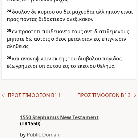
24
δουλον δε κυριου ου δει μαχεσθαι αλλ ηπιον ειναι
προς παντας διδακτικον ανεξικακον
25
εν πραοτητι παιδευοντα τους αντιδιατιθεμενους
μηποτε δω αυτοις ο θεος μετανοιαν εις επιγνωσιν
αληθειας
26
και ανανηψωσιν εκ της του διαβολου παγιδος
εζωγρημενοι υπ αυτου εις το εκεινου θελημα
ΠΡΟΣ ΤΙΜΟΘΕΟΝ Β΄ 1
ΠΡΟΣ ΤΙΜΟΘΕΟΝ Β΄ 3
1550 Stephanus New Testament
(TR1550)
by
Public Domain