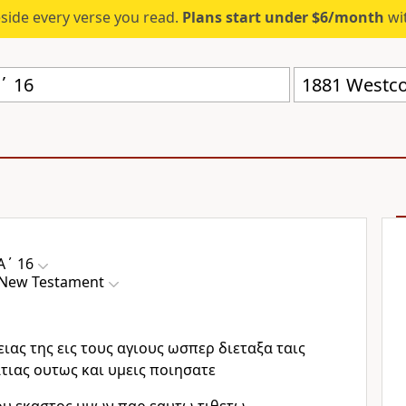
eside every verse you read.
Plans start under $6/month
wit
1881 Westc
Α΄ 16
 New Testament
ειας της εις τους αγιους ωσπερ διεταξα ταις
ατιας ουτως και υμεις ποιησατε