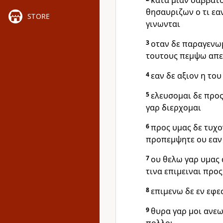
κατα μιαν σαββατ
θησαυριζων ο τι εα
STORE
γινωνται
3
οταν δε παραγενωμ
τουτους πεμψω απεν
4
εαν δε αξιον η το
5
ελευσομαι δε προ
γαρ διερχομαι
6
προς υμας δε τυχο
προπεμψητε ου εαν
7
ου θελω γαρ υμας 
τινα επιμειναι προς
8
επιμενω δε εν εφε
9
θυρα γαρ μοι ανεω