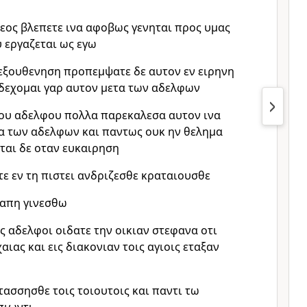
θεος βλεπετε ινα αφοβως γενηται προς υμας
υ εργαζεται ως εγω
 εξουθενηση προπεμψατε δε αυτον εν ειρηνη
κδεχομαι γαρ αυτον μετα των αδελφων
του αδελφου πολλα παρεκαλεσα αυτον ινα
α των αδελφων και παντως ουκ ην θελημα
εται δε οταν ευκαιρηση
τε εν τη πιστει ανδριζεσθε κραταιουσθε
γαπη γινεσθω
 αδελφοι οιδατε την οικιαν στεφανα οτι
αιας και εις διακονιαν τοις αγιοις εταξαν
τασσησθε τοις τοιουτοις και παντι τω