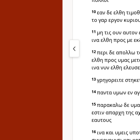
πολλοι
10
εαν δε ελθη τιμο
το γαρ εργον κυριο
11
μη τις ουν αυτον
ινα ελθη προς με ε
12
περι δε απολλω 
ελθη προς υμας μετ
ινα νυν ελθη ελευσ
13
γρηγορειτε στηκε
14
παντα υμων εν α
15
παρακαλω δε υμας
εστιν απαρχη της αχ
εαυτους
16
ινα και υμεις υπο