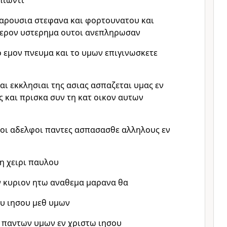
πιωντι
παρουσια στεφανα και φορτουνατου και
ετερον υστερημα ουτοι ανεπληρωσαν
 εμον πνευμα και το υμων επιγινωσκετε
αι εκκλησιαι της ασιας ασπαζεται υμας εν
 και πρισκα συν τη κατ οικον αυτων
οι αδελφοι παντες ασπασασθε αλληλους εν
η χειρι παυλου
τον κυριον ητω αναθεμα μαρανα θα
ου ιησου μεθ υμων
 παντων υμων εν χριστω ιησου