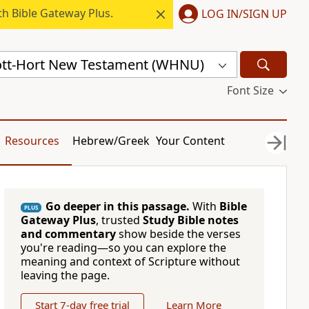
h Bible Gateway Plus.
LOG IN/SIGN UP
ott-Hort New Testament (WHNU)
Font Size
Resources
Hebrew/Greek
Your Content
Go deeper in this passage.
With
Bible
PLUS
Gateway Plus
, trusted
Study Bible notes
and commentary
show beside the verses
you're reading—so you can explore the
meaning and context of Scripture without
leaving the page.
Start 7-day free trial
Learn More