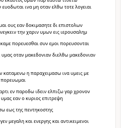
ου εκαστος υμων παρ εαυτω τιθετω
ν ευοδωται ινα μη οταν ελθω τοτε λογειαι
αι ους εαν δοκιμασητε δι επιστολων
εγκειν την χαριν υμων εις ιερουσαλημ
υ καμε πορευεσθαι συν εμοι πορευσονται
ς υμας οταν μακεδονιαν διελθω μακεδονιαν
ν καταμενω η παραχειμασω ινα υμεις με
 πορευωμαι
αρτι εν παροδω ιδειν ελπιζω γαρ χρονον
 υμας εαν ο κυριος επιτρεψη
σω εως της πεντηκοστης
γεν μεγαλη και ενεργης και αντικειμενοι