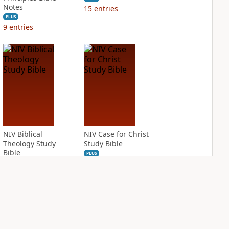
Notes
15
entries
PLUS
9
entries
NIV Biblical
NIV Case for Christ
Theology Study
Study Bible
Bible
PLUS
5
entries
PLUS
21
entries