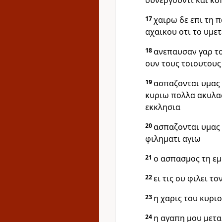
συνεργουντι και κο
17
χαιρω δε επι τη 
αχαικου οτι το υμ
18
ανεπαυσαν γαρ το
ουν τους τοιουτους
19
ασπαζονται υμας 
κυριω πολλα ακυλας
εκκλησια
20
ασπαζονται υμας 
φιληματι αγιω
21
ο ασπασμος τη εμ
22
ει τις ου φιλει 
23
η χαρις του κυρι
24
η αγαπη μου μετα