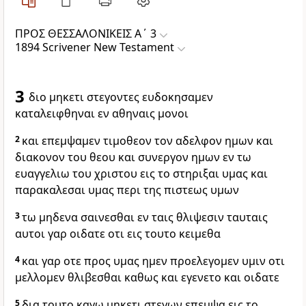
ΠΡΟΣ ΘΕΣΣΑΛΟΝΙΚΕΙΣ Α΄ 3
1894 Scrivener New Testament
3
διο μηκετι στεγοντες ευδοκησαμεν
καταλειφθηναι εν αθηναις μονοι
2
και επεμψαμεν τιμοθεον τον αδελφον ημων και
διακονον του θεου και συνεργον ημων εν τω
ευαγγελιω του χριστου εις το στηριξαι υμας και
παρακαλεσαι υμας περι της πιστεως υμων
3
τω μηδενα σαινεσθαι εν ταις θλιψεσιν ταυταις
αυτοι γαρ οιδατε οτι εις τουτο κειμεθα
4
και γαρ οτε προς υμας ημεν προελεγομεν υμιν οτι
μελλομεν θλιβεσθαι καθως και εγενετο και οιδατε
5
δια τουτο καγω μηκετι στεγων επεμψα εις το