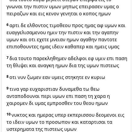
γνωναι την πιστιν υμων μηπως επειρασεν υμας ο
πειραζων και εις κενον γενηται ο κοπος ημων
6
αρτι δε ελθοντος τιμοθεου προς ημας αφ υμων και
ευαγγελισαμενου ημιν την πιστιν και την αγαπην
υμων και οτι εχετε μνειαν ημων αγαθην παντοτε
επιποθουντες ημας ιδειν καθαπερ και ημεις υμας
7
δια τουτο παρεκληθημεν αδελφοι εφ υμιν επι παση
τη θλιψει και αναγκη ημων δια της υμων πιστεως
8
οτι νυν ζωμεν εαν υμεις στηκητε εν κυριω
9
τινα γαρ ευχαριστιαν δυναμεθα τω θεω
ανταποδουναι περι υμων επι παση τη χαρα η
χαιρομεν δι υμας εμπροσθεν του θεου ημων
10
νυκτος και ημερας υπερ εκπερισσου δεομενοι εις
το ιδειν υμων το προσωπον και καταρτισαι τα
υστερηματα της πιστεως υμων