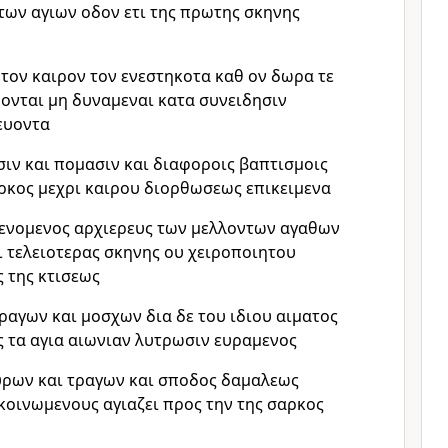
ων αγιων οδον ετι της πρωτης σκηνης
 τον καιρον τον ενεστηκοτα καθ ον δωρα τε
ονται μη δυναμεναι κατα συνειδησιν
ευοντα
ιν και πομασιν και διαφοροις βαπτισμοις
ρκος μεχρι καιρου διορθωσεως επικειμενα
γενομενος αρχιερευς των μελλοντων αγαθων
αι τελειοτερας σκηνης ου χειροποιητου
ς της κτισεως
τραγων και μοσχων δια δε του ιδιου αιματος
ς τα αγια αιωνιαν λυτρωσιν ευραμενος
αυρων και τραγων και σποδος δαμαλεως
κοινωμενους αγιαζει προς την της σαρκος