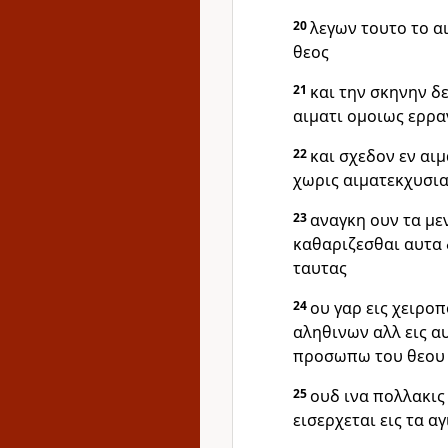
20
λεγων τουτο το α
θεος
21
και την σκηνην δε
αιματι ομοιως ερρα
22
και σχεδον εν αι
χωρις αιματεκχυσια
23
αναγκη ουν τα με
καθαριζεσθαι αυτα 
ταυτας
24
ου γαρ εις χειρο
αληθινων αλλ εις α
προσωπω του θεου
25
ουδ ινα πολλακι
εισερχεται εις τα α