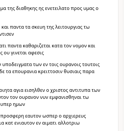
ιμα της διαθηκης ης ενετειλατο προς υμας ο
 και παντα τα σκευη της λειτουργιας τω
ντισεν
ματι παντα καθαριζεται κατα τον νομον και
ς ου γινεται αφεσις
ν υποδειγματα των εν τοις ουρανοις τουτοις
δε τα επουρανια κρειττοσιν θυσιαις παρα
ποιητα αγια εισηλθεν ο χριστος αντιτυπα των
υτον τον ουρανον νυν εμφανισθηναι τω
 υπερ ημων
ς προσφερη εαυτον ωσπερ ο αρχιερευς
για κατ ενιαυτον εν αιματι αλλοτριω