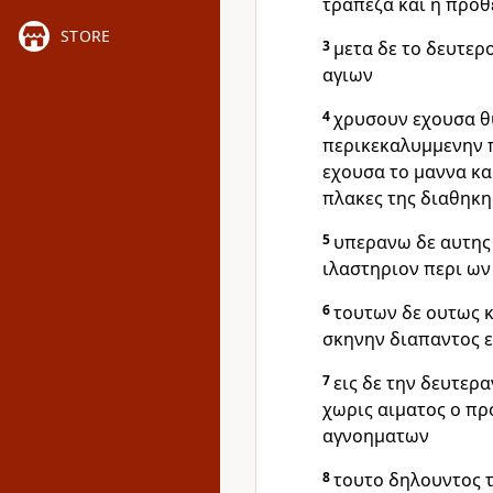
τραπεζα και η προθ
STORE
3
μετα δε το δευτερ
αγιων
4
χρυσουν εχουσα θυ
περικεκαλυμμενην 
εχουσα το μαννα κα
πλακες της διαθηκη
5
υπερανω δε αυτης
ιλαστηριον περι ων 
6
τουτων δε ουτως 
σκηνην διαπαντος ει
7
εις δε την δευτερ
χωρις αιματος ο πρ
αγνοηματων
8
τουτο δηλουντος 