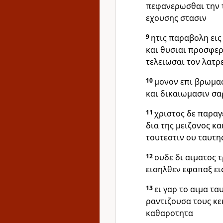
πεφανερωσθαι την τ
εχουσης στασιν
9
ητις παραβολη εις
και θυσιαι προσφερ
τελειωσαι τον λατρ
10
μονον επι βρωμασ
και δικαιωμασιν σα
11
χριστος δε παρα
δια της μειζονος κ
τουτεστιν ου ταυτη
12
ουδε δι αιματος 
εισηλθεν εφαπαξ ει
13
ει γαρ το αιμα τ
ραντιζουσα τους κε
καθαροτητα