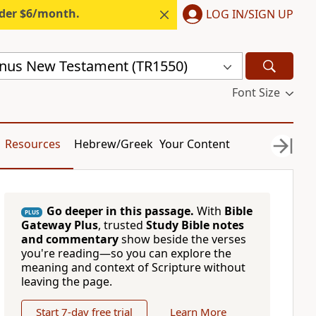
nder $6/month.
LOG IN/SIGN UP
nus New Testament (TR1550)
Font Size
Resources
Hebrew/Greek
Your Content
Go deeper in this passage.
With
Bible
PLUS
Gateway Plus
, trusted
Study Bible notes
and commentary
show beside the verses
you're reading—so you can explore the
meaning and context of Scripture without
leaving the page.
Start 7-day free trial
Learn More