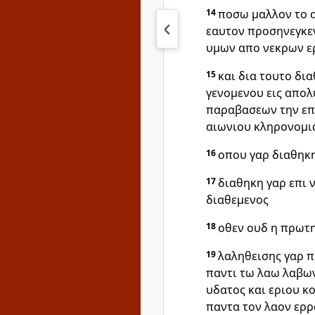
14
ποσω μαλλον το α
εαυτον προσηνεγκε
υμων απο νεκρων ερ
15
και δια τουτο δι
γενομενου εις απολ
παραβασεων την επα
αιωνιου κληρονομι
16
οπου γαρ διαθηκ
17
διαθηκη γαρ επι ν
διαθεμενος
18
οθεν ουδ η πρωτη
19
λαληθεισης γαρ 
παντι τω λαω λαβων
υδατος και εριου κ
παντα τον λαον ερρ