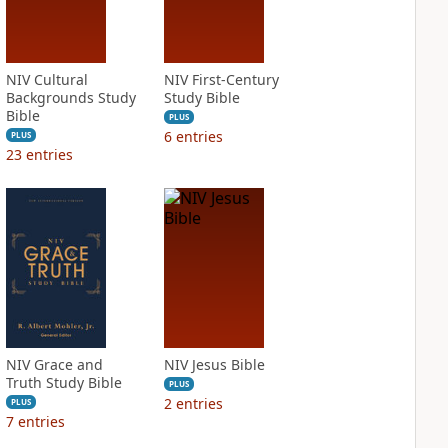
NIV Cultural
NIV First-Century
Backgrounds Study
Study Bible
Bible
PLUS
6
entries
PLUS
23
entries
NIV Grace and
NIV Jesus Bible
Truth Study Bible
PLUS
2
entries
PLUS
7
entries