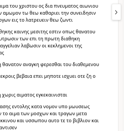
ιμα του χριστου ος δια πνευματος αιωνιου
ν αμωμον τω θεω καθαριει την συνειδησιν
γων εις το λατρευειν θεω ζωντι
αθηκης καινης μεσιτης εστιν οπως θανατου
υτρωσιν των επι τη πρωτη διαθηκη
γγελιαν λαβωσιν οι κεκλημενοι της
ας
η θανατον αναγκη φερεσθαι του διαθεμενου
εκροις βεβαια επει μηποτε ισχυει οτε ζη ο
 χωρις αιματος εγκεκαινισται
πασης εντολης κατα νομον υπο μωυσεως
 το αιμα των μοσχων και τραγων μετα
οκκινου και υσσωπου αυτο τε το βιβλιον και
αντισεν