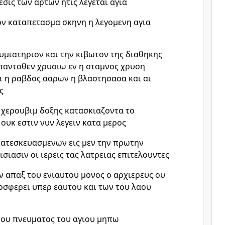
εσις των αρτων ητις λεγεται αγια
ον καταπετασμα σκηνη η λεγομενη αγια
μιατηριον και την κιβωτον της διαθηκης
παντοθεν χρυσιω εν η σταμνος χρυση
ι η ραβδος ααρων η βλαστησασα και αι
ς
 χερουβιμ δοξης κατασκιαζοντα το
ουκ εστιν νυν λεγειν κατα μερος
κατεσκευασμενων εις μεν την πρωτην
σιασιν οι ιερεις τας λατρειας επιτελουντες
αν απαξ του ενιαυτου μονος ο αρχιερευς ου
οσφερει υπερ εαυτου και των του λαου
του πνευματος του αγιου μηπω