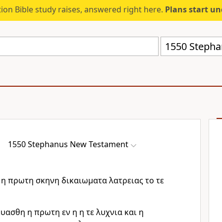
ion Bible study raises, answered right here.
Plans start u
1550 Stepha
1550 Stephanus New Testament
ι η πρωτη σκηνη δικαιωματα λατρειας το τε
υασθη η πρωτη εν η η τε λυχνια και η