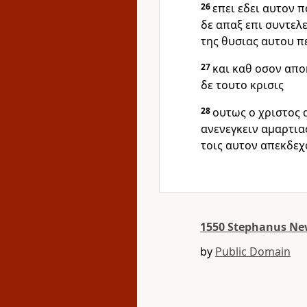
26
επει εδει αυτον 
δε απαξ επι συντελ
της θυσιας αυτου 
27
και καθ οσον απο
δε τουτο κρισις
28
ουτως ο χριστος 
ανενεγκειν αμαρτια
τοις αυτον απεκδεχ
1550 Stephanus Ne
by
Public Domain