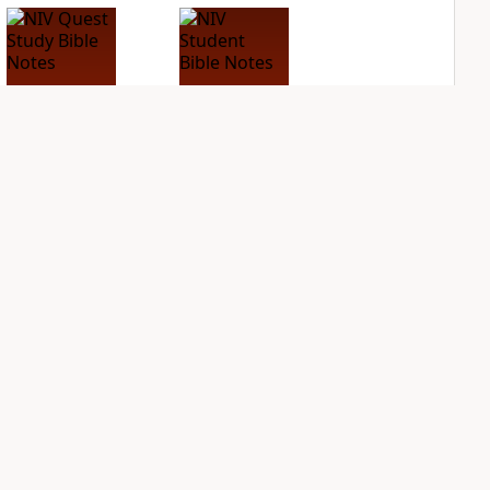
NIV Quest Study
NIV Student Bible
Bible Notes
Notes
PLUS
PLUS
13
entries
4
entries