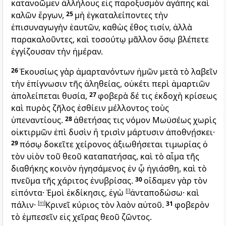
κατανοῶμεν ἀλλήλους εἰς παροξυσμὸν ἀγάπης καὶ
καλῶν ἔργων,
25
μὴ ἐγκαταλείποντες τὴν
ἐπισυναγωγὴν ἑαυτῶν, καθὼς ἔθος τισίν, ἀλλὰ
παρακαλοῦντες, καὶ τοσούτῳ μᾶλλον ὅσῳ βλέπετε
ἐγγίζουσαν τὴν ἡμέραν.
26
Ἑκουσίως γὰρ ἁμαρτανόντων ἡμῶν μετὰ τὸ λαβεῖν
τὴν ἐπίγνωσιν τῆς ἀληθείας, οὐκέτι περὶ ἁμαρτιῶν
ἀπολείπεται θυσία,
27
φοβερὰ δέ τις ἐκδοχὴ κρίσεως
καὶ πυρὸς ζῆλος ἐσθίειν μέλλοντος τοὺς
ὑπεναντίους.
28
ἀθετήσας τις νόμον Μωϋσέως χωρὶς
οἰκτιρμῶν ἐπὶ δυσὶν ἢ τρισὶν μάρτυσιν ἀποθνῄσκει·
29
πόσῳ δοκεῖτε χείρονος ἀξιωθήσεται τιμωρίας ὁ
τὸν υἱὸν τοῦ θεοῦ καταπατήσας, καὶ τὸ αἷμα τῆς
διαθήκης κοινὸν ἡγησάμενος ἐν ᾧ ἡγιάσθη, καὶ τὸ
πνεῦμα τῆς χάριτος ἐνυβρίσας.
30
οἴδαμεν γὰρ τὸν
εἰπόντα· Ἐμοὶ ἐκδίκησις, ἐγὼ
[
l
]
ἀνταποδώσω· καὶ
πάλιν·
[
m
]
Κρινεῖ κύριος τὸν λαὸν αὐτοῦ.
31
φοβερὸν
τὸ ἐμπεσεῖν εἰς χεῖρας θεοῦ ζῶντος.