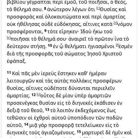
βιβλίου γέγραπται περὶ ἐμοῦ, τοῦ ποιῆσαι, ὁ θεός,
τὸ θέλημά σου.
8
ἀνώτερον λέγων ὅτι
[
c
]
Θυσίας καὶ
προσφορὰς καὶ ὁλοκαυτώματα καὶ περὶ ἁμαρτίας
οὐκ ἠθέλησας οὐδὲ εὐδόκησας, αἵτινες κατὰ
[
d
]
νόμον
προσφέρονται,
9
τότε εἴρηκεν· Ἰδοὺ ἥκω τοῦ
[
e
]
ποιῆσαι τὸ θέλημά σου· ἀναιρεῖ τὸ πρῶτον ἵνα τὸ
δεύτερον στήσῃ.
10
ἐν ᾧ θελήματι ἡγιασμένοι
[
f
]
ἐσμὲν
διὰ τῆς προσφορᾶς τοῦ σώματος Ἰησοῦ Χριστοῦ
ἐφάπαξ.
11
Καὶ πᾶς μὲν ἱερεὺς ἕστηκεν καθ’ ἡμέραν
λειτουργῶν καὶ τὰς αὐτὰς πολλάκις προσφέρων
θυσίας, αἵτινες οὐδέποτε δύνανται περιελεῖν
ἁμαρτίας.
12
[
g
]
οὗτος δὲ μίαν ὑπὲρ ἁμαρτιῶν
προσενέγκας θυσίαν εἰς τὸ διηνεκὲς ἐκάθισεν ἐν
δεξιᾷ τοῦ θεοῦ,
13
τὸ λοιπὸν ἐκδεχόμενος ἕως
τεθῶσιν οἱ ἐχθροὶ αὐτοῦ ὑποπόδιον τῶν ποδῶν
αὐτοῦ,
14
μιᾷ γὰρ προσφορᾷ τετελείωκεν εἰς τὸ
διηνεκὲς τοὺς ἁγιαζομένους.
15
μαρτυρεῖ δὲ ἡμῖν καὶ