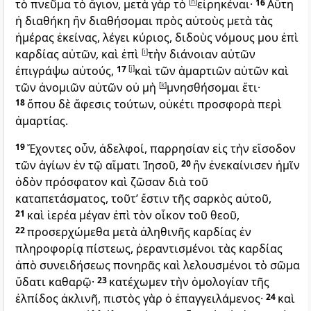
τὸ πνεῦμα τὸ ἅγιον, μετὰ γὰρ τὸ
[
h
]
εἰρηκέναι·
16
Αὕτη
ἡ διαθήκη ἣν διαθήσομαι πρὸς αὐτοὺς μετὰ τὰς
ἡμέρας ἐκείνας, λέγει κύριος, διδοὺς νόμους μου ἐπὶ
καρδίας αὐτῶν, καὶ ἐπὶ
[
i
]
τὴν διάνοιαν αὐτῶν
ἐπιγράψω αὐτούς,
17
[
j
]
καὶ τῶν ἁμαρτιῶν αὐτῶν καὶ
τῶν ἀνομιῶν αὐτῶν οὐ μὴ
[
k
]
μνησθήσομαι ἔτι·
18
ὅπου δὲ ἄφεσις τούτων, οὐκέτι προσφορὰ περὶ
ἁμαρτίας.
19
Ἔχοντες οὖν, ἀδελφοί, παρρησίαν εἰς τὴν εἴσοδον
τῶν ἁγίων ἐν τῷ αἵματι Ἰησοῦ,
20
ἣν ἐνεκαίνισεν ἡμῖν
ὁδὸν πρόσφατον καὶ ζῶσαν διὰ τοῦ
καταπετάσματος, τοῦτ’ ἔστιν τῆς σαρκὸς αὐτοῦ,
21
καὶ ἱερέα μέγαν ἐπὶ τὸν οἶκον τοῦ θεοῦ,
22
προσερχώμεθα μετὰ ἀληθινῆς καρδίας ἐν
πληροφορίᾳ πίστεως, ῥεραντισμένοι τὰς καρδίας
ἀπὸ συνειδήσεως πονηρᾶς καὶ λελουσμένοι τὸ σῶμα
ὕδατι καθαρῷ·
23
κατέχωμεν τὴν ὁμολογίαν τῆς
ἐλπίδος ἀκλινῆ, πιστὸς γὰρ ὁ ἐπαγγειλάμενος·
24
καὶ