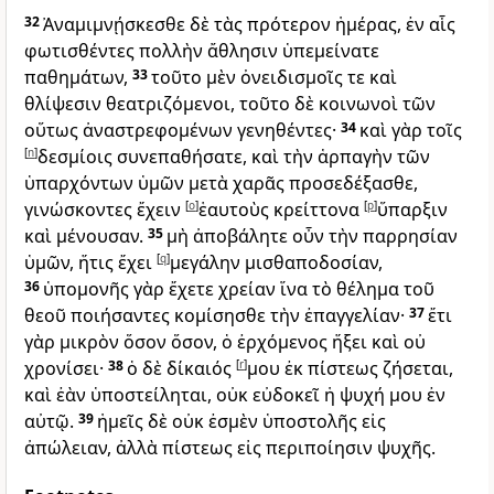
32
Ἀναμιμνῄσκεσθε δὲ τὰς πρότερον ἡμέρας, ἐν αἷς
φωτισθέντες πολλὴν ἄθλησιν ὑπεμείνατε
παθημάτων,
33
τοῦτο μὲν ὀνειδισμοῖς τε καὶ
θλίψεσιν θεατριζόμενοι, τοῦτο δὲ κοινωνοὶ τῶν
οὕτως ἀναστρεφομένων γενηθέντες·
34
καὶ γὰρ τοῖς
[
n
]
δεσμίοις συνεπαθήσατε, καὶ τὴν ἁρπαγὴν τῶν
ὑπαρχόντων ὑμῶν μετὰ χαρᾶς προσεδέξασθε,
γινώσκοντες ἔχειν
[
o
]
ἑαυτοὺς κρείττονα
[
p
]
ὕπαρξιν
καὶ μένουσαν.
35
μὴ ἀποβάλητε οὖν τὴν παρρησίαν
ὑμῶν, ἥτις ἔχει
[
q
]
μεγάλην μισθαποδοσίαν,
36
ὑπομονῆς γὰρ ἔχετε χρείαν ἵνα τὸ θέλημα τοῦ
θεοῦ ποιήσαντες κομίσησθε τὴν ἐπαγγελίαν·
37
ἔτι
γὰρ μικρὸν ὅσον ὅσον, ὁ ἐρχόμενος ἥξει καὶ οὐ
χρονίσει·
38
ὁ δὲ δίκαιός
[
r
]
μου ἐκ πίστεως ζήσεται,
καὶ ἐὰν ὑποστείληται, οὐκ εὐδοκεῖ ἡ ψυχή μου ἐν
αὐτῷ.
39
ἡμεῖς δὲ οὐκ ἐσμὲν ὑποστολῆς εἰς
ἀπώλειαν, ἀλλὰ πίστεως εἰς περιποίησιν ψυχῆς.