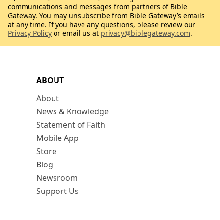
communications and messages from partners of Bible
Gateway. You may unsubscribe from Bible Gateway’s emails
at any time. If you have any questions, please review our
Privacy Policy
or email us at
privacy@biblegateway.com
.
ABOUT
About
News & Knowledge
Statement of Faith
Mobile App
Store
Blog
Newsroom
Support Us