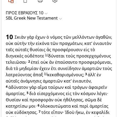
ΠΡΟΣ ΕΒΡΑΙΟΥΣ 10
SBL Greek New Testament
10
Σκιὰν γὰρ ἔχων ὁ νόμος τῶν μελλόντων ἀγαθῶν,
οὐκ αὐτὴν τὴν εἰκόνα τῶν πραγμάτων, κατ’ ἐνιαυτὸν
ταῖς αὐταῖς θυσίαις ἃς προσφέρουσιν εἰς τὸ
διηνεκὲς οὐδέποτε
[
a
]
δύναται τοὺς προσερχομένους
τελειῶσαι·
2
ἐπεὶ οὐκ ἂν ἐπαύσαντο προσφερόμεναι,
διὰ τὸ μηδεμίαν ἔχειν ἔτι συνείδησιν ἁμαρτιῶν τοὺς
λατρεύοντας ἅπαξ
[
b
]
κεκαθαρισμένους;
3
ἀλλ’ ἐν
αὐταῖς ἀνάμνησις ἁμαρτιῶν κατ’ ἐνιαυτόν,
4
ἀδύνατον γὰρ αἷμα ταύρων καὶ τράγων ἀφαιρεῖν
ἁμαρτίας.
5
διὸ εἰσερχόμενος εἰς τὸν κόσμον λέγει·
Θυσίαν καὶ προσφορὰν οὐκ ἠθέλησας, σῶμα δὲ
κατηρτίσω μοι·
6
ὁλοκαυτώματα καὶ περὶ ἁμαρτίας
οὐκ εὐδόκησας.
7
τότε εἶπον· Ἰδοὺ ἥκω, ἐν κεφαλίδι