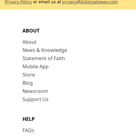
Privacy Policy
or email us at
privacy@biblegateway.com
.
ABOUT
About
News & Knowledge
Statement of Faith
Mobile App
Store
Blog
Newsroom
Support Us
HELP
FAQs