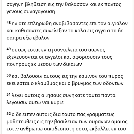
σαγηνη βληθειση εις την θαλασσαν και εκ παντος
γενους συναγαγουση
48
ην οτε επληρωθη αναβιβασαντες επι τον αιγιαλον
και καθισαντες συνελεξαν τα καλα εις αγγεια τα δε
σαπρα εξω εβαλον
49
ουτως εσται εν τη συντελεια του αιωνος
εξελευσονται οι αγγελοι και αφοριουσιν τους
πονηρους εκ μεσου των δικαιων
50
και βαλουσιν αυτους εις την καμινον του πυρος
εκει εσται ο κλαυθμος και ο βρυγμος των οδοντων
51
λεγει αυτοις ο ιησους συνηκατε ταυτα παντα
λεγουσιν αυτω ναι κυριε
52
ο δε ειπεν αυτοις δια τουτο πας γραμματευς
μαθητευθεις εις την βασιλειαν των ουρανων ομοιος
εστιν ανθρωπω οικοδεσποτη οστις εκβαλλει εκ του