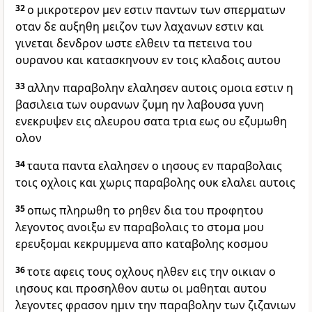
32
ο μικροτερον μεν εστιν παντων των σπερματων
οταν δε αυξηθη μειζον των λαχανων εστιν και
γινεται δενδρον ωστε ελθειν τα πετεινα του
ουρανου και κατασκηνουν εν τοις κλαδοις αυτου
33
αλλην παραβολην ελαλησεν αυτοις ομοια εστιν η
βασιλεια των ουρανων ζυμη ην λαβουσα γυνη
ενεκρυψεν εις αλευρου σατα τρια εως ου εζυμωθη
ολον
34
ταυτα παντα ελαλησεν ο ιησους εν παραβολαις
τοις οχλοις και χωρις παραβολης ουκ ελαλει αυτοις
35
οπως πληρωθη το ρηθεν δια του προφητου
λεγοντος ανοιξω εν παραβολαις το στομα μου
ερευξομαι κεκρυμμενα απο καταβολης κοσμου
36
τοτε αφεις τους οχλους ηλθεν εις την οικιαν ο
ιησους και προσηλθον αυτω οι μαθηται αυτου
λεγοντες φρασον ημιν την παραβολην των ζιζανιων