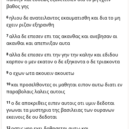
βαθος γης
6
ηλιου δε ανατειλαντος εκαυματισθη και δια το μη
εχειν ριζαν εξηρανθη
7
αλλα δε επεσεν επι τας ακανθας και ανεβησαν αι
ακανθαι και απεπνιξαν αυτα
8
αλλα δε επεσεν επι την γην την καλην και εδιδου
καρπον ο μεν εκατον ο δε εξηκοντα ο δε τριακοντα
9
ο εχων ωτα ακουειν ακουετω
10
και προσελθοντες οι μαθηται ειπον αυτω διατι εν
παραβολαις λαλεις αυτοις
11
ο δε αποκριθεις ειπεν αυτοις οτι υμιν δεδοται
γνωναι τα μυστηρια της βασιλειας των ουρανων
εκεινοις δε ου δεδοται
12
οστις γαρ εχει δοθησεται αυτω και