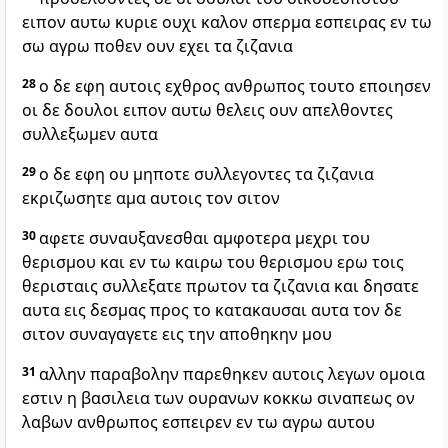
ειπον αυτω κυριε ουχι καλον σπερμα εσπειρας εν τω
σω αγρω ποθεν ουν εχει τα ζιζανια
28
ο δε εφη αυτοις εχθρος ανθρωπος τουτο εποιησεν
οι δε δουλοι ειπον αυτω θελεις ουν απελθοντες
συλλεξωμεν αυτα
29
ο δε εφη ου μηποτε συλλεγοντες τα ζιζανια
εκριζωσητε αμα αυτοις τον σιτον
30
αφετε συναυξανεσθαι αμφοτερα μεχρι του
θερισμου και εν τω καιρω του θερισμου ερω τοις
θερισταις συλλεξατε πρωτον τα ζιζανια και δησατε
αυτα εις δεσμας προς το κατακαυσαι αυτα τον δε
σιτον συναγαγετε εις την αποθηκην μου
31
αλλην παραβολην παρεθηκεν αυτοις λεγων ομοια
εστιν η βασιλεια των ουρανων κοκκω σιναπεως ον
λαβων ανθρωπος εσπειρεν εν τω αγρω αυτου