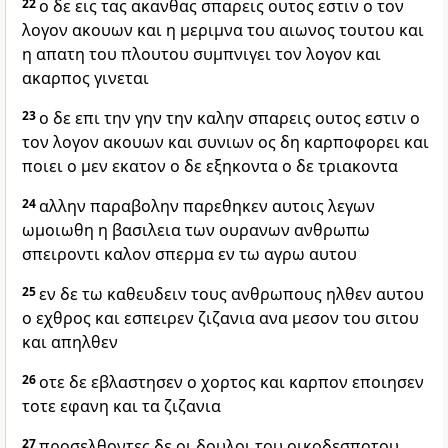
22
ο δε εις τας ακανθας σπαρεις ουτος εστιν ο τον
λογον ακουων και η μεριμνα του αιωνος τουτου και
η απατη του πλουτου συμπνιγει τον λογον και
ακαρπος γινεται
23
ο δε επι την γην την καλην σπαρεις ουτος εστιν ο
τον λογον ακουων και συνιων ος δη καρποφορει και
ποιει ο μεν εκατον ο δε εξηκοντα ο δε τριακοντα
24
αλλην παραβολην παρεθηκεν αυτοις λεγων
ωμοιωθη η βασιλεια των ουρανων ανθρωπω
σπειροντι καλον σπερμα εν τω αγρω αυτου
25
εν δε τω καθευδειν τους ανθρωπους ηλθεν αυτου
ο εχθρος και εσπειρεν ζιζανια ανα μεσον του σιτου
και απηλθεν
26
οτε δε εβλαστησεν ο χορτος και καρπον εποιησεν
τοτε εφανη και τα ζιζανια
27
προσελθοντες δε οι δουλοι του οικοδεσποτου