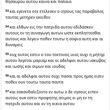
θησαυρου αυτου καινα και παλαια
53
και εγενετο οτε ετελεσεν ο ιησους τας παραβολας
ταυτας μετηρεν εκειθεν
54
και ελθων εις την πατριδα αυτου εδιδασκεν
αυτους εν τη συναγωγη αυτων ωστε εκπληττεσθαι
αυτους και λεγειν ποθεν τουτω η σοφια αυτη και αι
δυναμεις
55
ουχ ουτος εστιν ο του τεκτονος υιος ουχι η μητηρ
αυτου λεγεται μαριαμ και οι αδελφοι αυτου ιακωβος
και ιωσης και σιμων και ιουδας
56
και αι αδελφαι αυτου ουχι πασαι προς ημας εισιν
ποθεν ουν τουτω ταυτα παντα
57
και εσκανδαλιζοντο εν αυτω ο δε ιησους ειπεν
αυτοις ουκ εστιν προφητης ατιμος ει μη εν τη
πατριδι αυτου και εν τη οικια αυτου