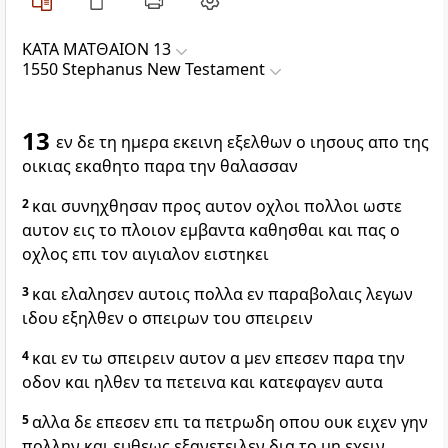
ΚΑΤΑ ΜΑΤΘΑΙΟΝ 13
1550 Stephanus New Testament
13
εν δε τη ημερα εκεινη εξελθων ο ιησους απο της
οικιας εκαθητο παρα την θαλασσαν
2
και συνηχθησαν προς αυτον οχλοι πολλοι ωστε
αυτον εις το πλοιον εμβαντα καθησθαι και πας ο
οχλος επι τον αιγιαλον ειστηκει
3
και ελαλησεν αυτοις πολλα εν παραβολαις λεγων
ιδου εξηλθεν ο σπειρων του σπειρειν
4
και εν τω σπειρειν αυτον α μεν επεσεν παρα την
οδον και ηλθεν τα πετεινα και κατεφαγεν αυτα
5
αλλα δε επεσεν επι τα πετρωδη οπου ουκ ειχεν γην
πολλην και ευθεως εξανετειλεν δια το μη εχειν