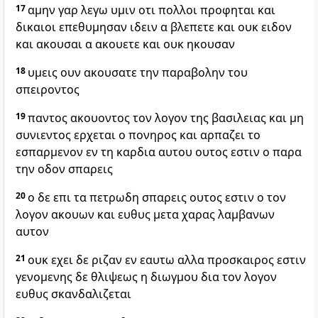
17
αμην γαρ λεγω υμιν οτι πολλοι προφηται και
δικαιοι επεθυμησαν ιδειν α βλεπετε και ουκ ειδον
και ακουσαι α ακουετε και ουκ ηκουσαν
18
υμεις ουν ακουσατε την παραβολην του
σπειροντος
19
παντος ακουοντος τον λογον της βασιλειας και μη
συνιεντος ερχεται ο πονηρος και αρπαζει το
εσπαρμενον εν τη καρδια αυτου ουτος εστιν ο παρα
την οδον σπαρεις
20
ο δε επι τα πετρωδη σπαρεις ουτος εστιν ο τον
λογον ακουων και ευθυς μετα χαρας λαμβανων
αυτον
21
ουκ εχει δε ριζαν εν εαυτω αλλα προσκαιρος εστιν
γενομενης δε θλιψεως η διωγμου δια τον λογον
ευθυς σκανδαλιζεται