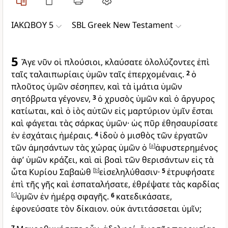
ΙΑΚΩΒΟΥ 5
SBL Greek New Testament
5
Ἄγε νῦν οἱ πλούσιοι, κλαύσατε ὀλολύζοντες ἐπὶ
ταῖς ταλαιπωρίαις ὑμῶν ταῖς ἐπερχομέναις.
2
ὁ
πλοῦτος ὑμῶν σέσηπεν, καὶ τὰ ἱμάτια ὑμῶν
σητόβρωτα γέγονεν,
3
ὁ χρυσὸς ὑμῶν καὶ ὁ ἄργυρος
κατίωται, καὶ ὁ ἰὸς αὐτῶν εἰς μαρτύριον ὑμῖν ἔσται
καὶ φάγεται τὰς σάρκας ὑμῶν· ὡς πῦρ ἐθησαυρίσατε
ἐν ἐσχάταις ἡμέραις.
4
ἰδοὺ ὁ μισθὸς τῶν ἐργατῶν
τῶν ἀμησάντων τὰς χώρας ὑμῶν ὁ
[
a
]
ἀφυστερημένος
ἀφ’ ὑμῶν κράζει, καὶ αἱ βοαὶ τῶν θερισάντων εἰς τὰ
ὦτα Κυρίου Σαβαὼθ
[
b
]
εἰσεληλύθασιν·
5
ἐτρυφήσατε
ἐπὶ τῆς γῆς καὶ ἐσπαταλήσατε, ἐθρέψατε τὰς καρδίας
[
c
]
ὑμῶν ἐν ἡμέρᾳ σφαγῆς.
6
κατεδικάσατε,
ἐφονεύσατε τὸν δίκαιον. οὐκ ἀντιτάσσεται ὑμῖν;
7