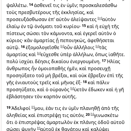
ψαλλέτω.
14
ἀσθενεῖ τις ἐν ὑμῖν; προσκαλεσάσθω
τοὺς πρεσβυτέρους τῆς ἐκκλησίας, καὶ
προσευξάσθωσαν ἐπ’ αὐτὸν ἀλείψαντες
[
m
]
αὐτὸν
ἐλαίῳ ἐν τῷ ὀνόματι τοῦ κυρίου·
15
καὶ ἡ εὐχὴ τῆς
πίστεως σώσει τὸν κάμνοντα, καὶ ἐγερεῖ αὐτὸν ὁ
κύριος· κἂν ἁμαρτίας ᾖ πεποιηκώς, ἀφεθήσεται
αὐτῷ.
16
ἐξομολογεῖσθε
[
n
]
οὖν ἀλλήλοις
[
o
]
τὰς
ἁμαρτίας καὶ
[
p
]
εὔχεσθε ὑπὲρ ἀλλήλων, ὅπως ἰαθῆτε.
πολὺ ἰσχύει δέησις δικαίου ἐνεργουμένη.
17
Ἠλίας
ἄνθρωπος ἦν ὁμοιοπαθὴς ἡμῖν, καὶ προσευχῇ
προσηύξατο τοῦ μὴ βρέξαι, καὶ οὐκ ἔβρεξεν ἐπὶ τῆς
γῆς ἐνιαυτοὺς τρεῖς καὶ μῆνας ἕξ·
18
καὶ πάλιν
προσηύξατο, καὶ ὁ οὐρανὸς
[
q
]
ὑετὸν ἔδωκεν καὶ ἡ γῆ
ἐβλάστησεν τὸν καρπὸν αὐτῆς.
19
Ἀδελφοί
[
r
]
μου, ἐάν τις ἐν ὑμῖν πλανηθῇ ἀπὸ τῆς
ἀληθείας καὶ ἐπιστρέψῃ τις αὐτόν,
20
[
s
]
γινωσκέτω
ὅτι ὁ ἐπιστρέψας ἁμαρτωλὸν ἐκ πλάνης ὁδοῦ αὐτοῦ
σώσει ψυχὴν
[
t
]
αὐτοῦ ἐκ θανάτου καὶ καλύψει