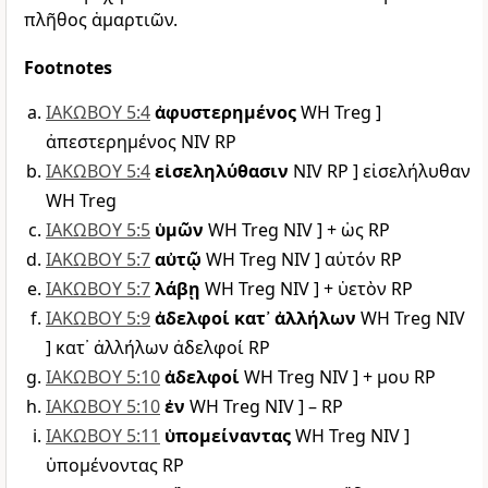
πλῆθος ἁμαρτιῶν.
Footnotes
ΙΑΚΩΒΟΥ 5:4
ἀφυστερημένος
WH Treg ]
ἀπεστερημένος NIV RP
ΙΑΚΩΒΟΥ 5:4
εἰσεληλύθασιν
NIV RP ] εἰσελήλυθαν
WH Treg
ΙΑΚΩΒΟΥ 5:5
ὑμῶν
WH Treg NIV ] + ὡς RP
ΙΑΚΩΒΟΥ 5:7
αὐτῷ
WH Treg NIV ] αὐτόν RP
ΙΑΚΩΒΟΥ 5:7
λάβῃ
WH Treg NIV ] + ὑετὸν RP
ΙΑΚΩΒΟΥ 5:9
ἀδελφοί κατ᾽ ἀλλήλων
WH Treg NIV
] κατ᾽ ἀλλήλων ἀδελφοί RP
ΙΑΚΩΒΟΥ 5:10
ἀδελφοί
WH Treg NIV ] + μου RP
ΙΑΚΩΒΟΥ 5:10
ἐν
WH Treg NIV ] – RP
ΙΑΚΩΒΟΥ 5:11
ὑπομείναντας
WH Treg NIV ]
ὑπομένοντας RP