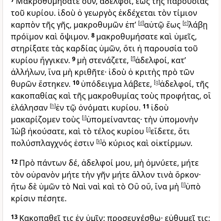
Μακροθυμήσατε οὖν, ἀδελφοί, ἕως τῆς παρουσίας
τοῦ κυρίου. ἰδοὺ ὁ γεωργὸς ἐκδέχεται τὸν τίμιον
καρπὸν τῆς γῆς, μακροθυμῶν ἐπ’
[
d
]
αὐτῷ ἕως
[
e
]
λάβῃ
πρόϊμον καὶ ὄψιμον.
8
μακροθυμήσατε καὶ ὑμεῖς,
στηρίξατε τὰς καρδίας ὑμῶν, ὅτι ἡ παρουσία τοῦ
κυρίου ἤγγικεν.
9
μὴ στενάζετε,
[
f
]
ἀδελφοί, κατ’
ἀλλήλων, ἵνα μὴ κριθῆτε· ἰδοὺ ὁ κριτὴς πρὸ τῶν
θυρῶν ἕστηκεν.
10
ὑπόδειγμα λάβετε,
[
g
]
ἀδελφοί, τῆς
κακοπαθίας καὶ τῆς μακροθυμίας τοὺς προφήτας, οἳ
ἐλάλησαν
[
h
]
ἐν τῷ ὀνόματι κυρίου.
11
ἰδοὺ
μακαρίζομεν τοὺς
[
i
]
ὑπομείναντας· τὴν ὑπομονὴν
Ἰὼβ ἠκούσατε, καὶ τὸ τέλος κυρίου
[
j
]
εἴδετε, ὅτι
πολύσπλαγχνός ἐστιν
[
k
]
ὁ κύριος καὶ οἰκτίρμων.
12
Πρὸ πάντων δέ, ἀδελφοί μου, μὴ ὀμνύετε, μήτε
τὸν οὐρανὸν μήτε τὴν γῆν μήτε ἄλλον τινὰ ὅρκον·
ἤτω δὲ ὑμῶν τὸ Ναὶ ναὶ καὶ τὸ Οὒ οὔ, ἵνα μὴ
[
l
]
ὑπὸ
κρίσιν πέσητε.
13
Κακοπαθεῖ τις ἐν ὑμῖν; προσευχέσθω· εὐθυμεῖ τις;