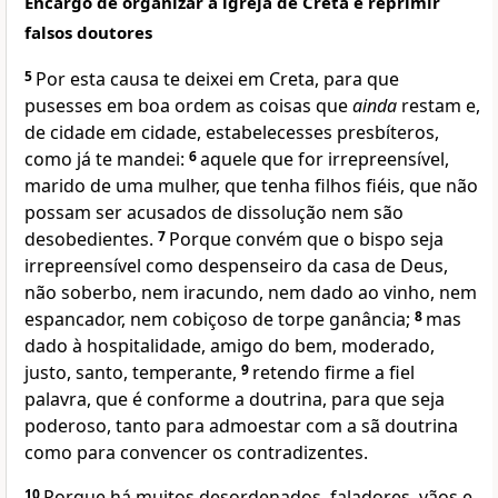
Encargo de organizar a igreja de Creta e reprimir
falsos doutores
5
Por esta causa te deixei em Creta, para que
pusesses em boa ordem as coisas que
ainda
restam e,
de cidade em cidade, estabelecesses presbíteros,
como já te mandei:
6
aquele que for irrepreensível,
marido de uma mulher, que tenha filhos fiéis, que não
possam ser acusados de dissolução nem são
desobedientes.
7
Porque convém que o bispo seja
irrepreensível como despenseiro da casa de Deus,
não soberbo, nem iracundo, nem dado ao vinho, nem
espancador, nem cobiçoso de torpe ganância;
8
mas
dado à hospitalidade, amigo do bem, moderado,
justo, santo, temperante,
9
retendo firme a fiel
palavra, que é conforme a doutrina, para que seja
poderoso, tanto para admoestar com a sã doutrina
como para convencer os contradizentes.
10
Porque há muitos desordenados, faladores, vãos e