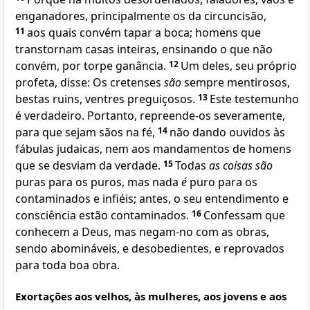
enganadores, principalmente os da circuncisão,
11
aos quais convém tapar a boca; homens que
transtornam casas inteiras, ensinando o que não
convém, por torpe ganância.
12
Um deles, seu próprio
profeta, disse: Os cretenses
são
sempre mentirosos,
bestas ruins, ventres preguiçosos.
13
Este testemunho
é verdadeiro. Portanto, repreende-os severamente,
para que sejam sãos na fé,
14
não dando ouvidos às
fábulas judaicas, nem aos mandamentos de homens
que se desviam da verdade.
15
Todas
as coisas são
puras para os puros, mas nada
é
puro para os
contaminados e infiéis; antes, o seu entendimento e
consciência estão contaminados.
16
Confessam que
conhecem a Deus, mas negam-no com as obras,
sendo abomináveis, e desobedientes, e reprovados
para toda boa obra.
Exortações aos velhos, às mulheres, aos jovens e aos