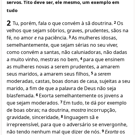
servos. Tito deve ser, ele mesmo, um exemplo em
tudo
2
Tu, porém, fala o que convém à sã doutrina.
2
Os
velhos que sejam sóbrios, graves, prudentes, sãos na
fé, no amor
e
na paciência.
3
As mulheres idosas,
semelhantemente, que sejam sérias no seu viver,
como convém a santas, não caluniadoras, não dadas
a muito vinho, mestras no bem,
4
para que ensinem
as mulheres novas a serem prudentes, a amarem
seus maridos, a amarem seus filhos,
5
a
serem
moderadas, castas, boas donas de casa, sujeitas a seu
marido, a fim de que a palavra de Deus não seja
blasfemada.
6
Exorta semelhantemente os jovens a
que sejam moderados.
7
Em tudo, te dá por exemplo
de boas obras; na doutrina,
mostra
incorrupção,
gravidade, sinceridade,
8
linguagem sã e
irrepreensível, para que o adversário se envergonhe,
não tendo nenhum mal que dizer de nós.
9
Exorta
os