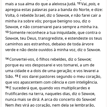
mais a sua alma do que a aleivosa Judá.
12
Vai,
pois,
e
apregoa estas palavras para a banda do Norte, e dize:
Volta, ó rebelde Israel, diz o
Senhor
,
e
não farei cair a
minha ira sobre vós; porque benigno sou, diz o
Senhor
,
e
não conservarei para sempre a minha ira.
13
Somente reconhece a tua iniquidade, que contra o
Senhor
, teu Deus, transgrediste, e estendeste os teus
caminhos aos estranhos, debaixo de toda árvore
verde e não deste ouvidos à minha voz, diz o
Senhor
.
14
Convertei-vos, ó filhos rebeldes, diz o
Senhor
;
porque eu vos desposarei e vos tomarei, a um de
uma cidade e a dois de uma geração; e vos levarei a
Sião.
15
E vos darei pastores segundo o meu coração,
que vos apascentem
com
ciência e
com
inteligência.
16
E sucederá que, quando vos multiplicardes e
frutificardes na terra, naqueles dias, diz o
Senhor
,
nunca mais se dirá: A arca do concerto do
Senhor
!
Nem
lhes
virá ao coração, nem dela se lembrarão,