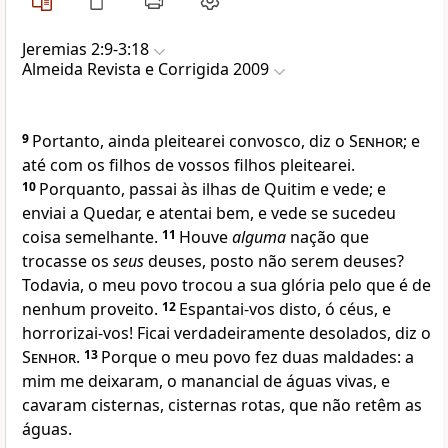
Jeremias 2:9-3:18
Almeida Revista e Corrigida 2009
9
Portanto, ainda pleitearei convosco, diz o
Senhor
; e
até com os filhos de vossos filhos pleitearei.
10
Porquanto, passai às ilhas de Quitim e vede; e
enviai a Quedar, e atentai bem, e vede se sucedeu
coisa semelhante.
11
Houve
alguma
nação que
trocasse os
seus
deuses, posto não serem deuses?
Todavia, o meu povo trocou a sua glória pelo que é de
nenhum proveito.
12
Espantai-vos disto, ó céus, e
horrorizai-vos! Ficai verdadeiramente desolados, diz o
Senhor
.
13
Porque o meu povo fez duas maldades: a
mim me deixaram, o manancial de águas vivas, e
cavaram cisternas, cisternas rotas, que não retêm as
águas.