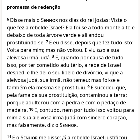
promessa de redenção
6
Disse mais o
Senhor
nos dias do rei Josias: Viste o
que fez a rebelde Israel? Ela foi-se a todo monte alto e
debaixo de toda árvore verde e ali andou
prostituindo-se.
7
E eu disse, depois que fez tudo isto:
Volta para mim; mas não voltou. E viu
isso
a sua
aleivosa irmã Judá.
8
E, quando por causa de tudo
isso, por ter cometido adultério, a rebelde Israel
despedi e lhe dei o seu libelo de divórcio, vi que a
aleivosa Judá, sua irmã, não temeu; mas foi-se e
também ela mesma se prostituiu.
9
E sucedeu que,
pela fama da sua prostituição, contaminou a terra;
porque adulterou com a pedra e com o pedaço de
madeira.
10
E, contudo, nem por tudo isso voltou para
mim a sua aleivosa irmã Judá com sincero coração,
mas falsamente, diz o
Senhor
.
11
E o
Senhor
me disse:
Já
a rebelde Israel justificou