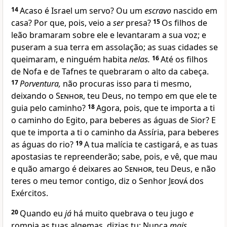
14
Acaso é Israel um servo? Ou um
escravo
nascido em
casa? Por que, pois, veio a
ser
presa?
15
Os filhos de
leão bramaram sobre ele e levantaram a sua voz; e
puseram a sua terra em assolação; as suas cidades se
queimaram, e ninguém habita
nelas.
16
Até os filhos
de Nofa e de Tafnes te quebraram o alto da cabeça.
17
Porventura,
não procuras isso para ti mesmo,
deixando o
Senhor
, teu Deus, no tempo em que ele te
guia pelo caminho?
18
Agora, pois, que te importa a ti
o caminho do Egito, para beberes as águas de Sior? E
que te importa a ti o caminho da Assíria, para beberes
as águas do rio?
19
A tua malícia te castigará, e as tuas
apostasias te repreenderão; sabe, pois, e vê, que mau
e quão amargo é deixares ao
Senhor
, teu Deus, e não
teres o meu temor contigo, diz o Senhor
Jeová
dos
Exércitos.
20
Quando eu
já
há muito quebrava o teu jugo
e
rompia as tuas algemas, dizias tu: Nunca
mais