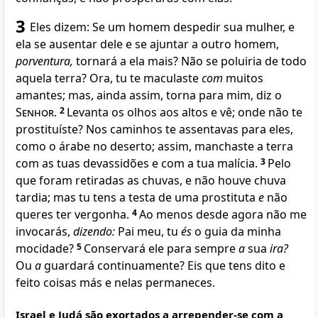
3
Eles dizem: Se um homem despedir sua mulher, e
ela se ausentar dele e se ajuntar a outro homem,
porventura,
tornará a ela mais? Não se poluiria de todo
aquela terra? Ora, tu te maculaste
com
muitos
amantes; mas, ainda assim, torna para mim, diz o
Senhor
.
2
Levanta os olhos aos altos e vê; onde não te
prostituíste? Nos caminhos te assentavas para eles,
como o árabe no deserto; assim, manchaste a terra
com as tuas devassidões e com a tua malícia.
3
Pelo
que foram retiradas as chuvas, e não houve chuva
tardia; mas tu tens a testa de uma prostituta
e
não
queres ter vergonha.
4
Ao menos desde agora não me
invocarás,
dizendo:
Pai meu, tu
és
o guia da minha
mocidade?
5
Conservará ele para sempre
a
sua
ira?
Ou
a
guardará continuamente? Eis que tens dito e
feito coisas más e nelas permaneces.
Israel e Judá são exortados a arrepender-se com a