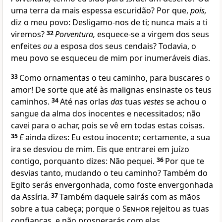
uma terra da mais espessa escuridão? Por que,
pois,
diz o meu povo: Desligamo-nos de ti; nunca mais a ti
viremos?
32
Porventura,
esquece-se a virgem dos seus
enfeites
ou
a esposa dos seus cendais? Todavia, o
meu povo se esqueceu de mim por inumeráveis dias.
33
Como ornamentas o teu caminho, para buscares o
amor! De sorte que até às malignas ensinaste os teus
caminhos.
34
Até nas orlas
das
tuas
vestes
se achou o
sangue da alma dos inocentes e necessitados; não
cavei para o achar, pois se vê em todas estas coisas.
35
E
ainda dizes: Eu estou inocente; certamente, a sua
ira se desviou de mim. Eis que entrarei em juízo
contigo, porquanto dizes: Não pequei.
36
Por que te
desvias tanto, mudando o teu caminho? Também do
Egito serás envergonhada, como foste envergonhada
da Assíria.
37
Também daquele sairás com as mãos
sobre a tua cabeça; porque o
Senhor
rejeitou as tuas
confianças, e não prosperarás com elas.