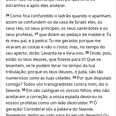
estranhos e após eles andarei.
26
Como fica confundido o ladrão quando o apanham,
assim se confundem os da casa de Israel; eles, os
seus reis, os seus príncipes, os seus sacerdotes e os
seus profetas,
27
que dizem ao pedaço de madeira: Tu
és
meu pai; e à pedra: Tu me geraste; porque me
viraram as costas e não o rosto; mas, no tempo do
seu aperto, dirão: Levanta-te e livra-nos.
28
Onde, pois,
estão os teus deuses, que fizeste para ti? Que se
levantem, se te podem livrar no tempo da tua
tribulação; porque os teus deuses, ó Judá, são tão
numerosos
como
as tuas cidades.
29
Por que disputais
comigo? Todos vós transgredistes contra mim, diz o
Senhor
.
30
Em vão castiguei os vossos filhos; eles não
aceitaram a correção; a vossa espada devorou os
vossos profetas como um leão destruidor.
31
Ó
geração! Considerai vós a palavra do
Senhor
.
Porventura,
tenho eu sido para Israel um deserto? Ou