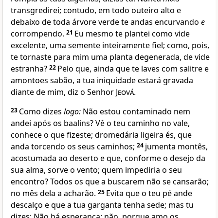
transgredirei; contudo, em todo outeiro alto e
debaixo de toda árvore verde te andas encurvando
e
corrompendo.
21
Eu mesmo te plantei como vide
excelente, uma semente inteiramente fiel; como, pois,
te tornaste para mim uma planta degenerada, de vide
estranha?
22
Pelo que, ainda que te laves com salitre e
amontoes sabão, a tua iniquidade estará gravada
diante de mim, diz o Senhor
Jeová
.
23
Como dizes
logo:
Não estou contaminado nem
andei após os baalins? Vê o teu caminho no vale,
conhece o que fizeste; dromedária ligeira és, que
anda torcendo os seus caminhos;
24
jumenta montês,
acostumada ao deserto e que, conforme o desejo da
sua alma, sorve o vento; quem impediria o seu
encontro? Todos os que a buscarem não se cansarão;
no mês dela a acharão.
25
Evita que o teu pé ande
descalço e que a tua garganta tenha sede; mas tu
dizes: Não há esperança; não, porque amo os