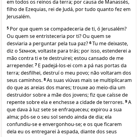
em todos os reinos da terra; por causa de Manassés,
filho de Ezequias, rei de Judá, por tudo quanto fez em
Jerusalém.
5
Por que quem se compadeceria de ti, ó Jerusalém?
Ou quem se entristeceria por ti? Ou quem se
desviaria a perguntar pela tua paz?
6
Tu me deixaste,
diz o
Senhor
, voltaste para trás; por isso, estenderei a
mão contra ti e te destruirei; estou cansado de me
arrepender.
7
E padejá-los-ei com a pá nas portas da
terra; desfilhei, destruí o meu povo; não voltaram dos
seus caminhos.
8
As suas viúvas mais se multiplicaram
do que as areias dos mares; trouxe ao meio-dia um
destruidor sobre a mãe dos jovens; fiz que caísse de
repente sobre ela e enchesse a cidade de terrores.
9
A
que dava à luz sete se enfraqueceu; expirou a sua
alma; pôs-se o seu sol sendo ainda de dia; ela
confundiu-se e envergonhou-se; e os que ficarem
dela eu os entregarei à espada, diante dos seus