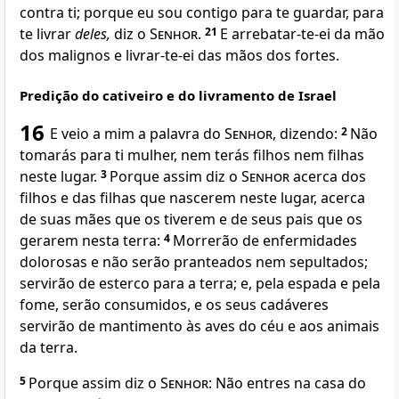
contra ti; porque eu sou contigo para te guardar, para
te livrar
deles,
diz o
Senhor
.
21
E arrebatar-te-ei da mão
dos malignos e livrar-te-ei das mãos dos fortes.
Predição do cativeiro e do livramento de Israel
16
E veio a mim a palavra do
Senhor
, dizendo:
2
Não
tomarás para ti mulher, nem terás filhos nem filhas
neste lugar.
3
Porque assim diz o
Senhor
acerca dos
filhos e das filhas que nascerem neste lugar, acerca
de suas mães que os tiverem e de seus pais que os
gerarem nesta terra:
4
Morrerão de enfermidades
dolorosas e não serão pranteados nem sepultados;
servirão de esterco para a terra; e, pela espada e pela
fome, serão consumidos, e os seus cadáveres
servirão de mantimento às aves do céu e aos animais
da terra.
5
Porque assim diz o
Senhor
: Não entres na casa do