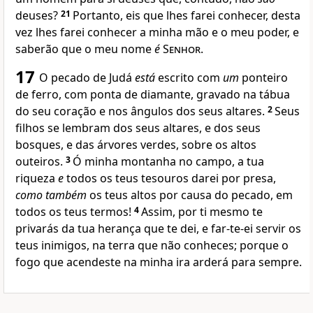
deuses?
21
Portanto, eis que lhes farei conhecer, desta
vez lhes farei conhecer a minha mão e o meu poder, e
saberão que o meu nome
é
Senhor
.
17
O pecado de Judá
está
escrito com
um
ponteiro
de ferro, com ponta de diamante, gravado na tábua
do seu coração e nos ângulos dos seus altares.
2
Seus
filhos se lembram dos seus altares, e dos seus
bosques, e das árvores verdes, sobre os altos
outeiros.
3
Ó minha montanha no campo, a tua
riqueza
e
todos os teus tesouros darei por presa,
como também
os teus altos por causa do pecado, em
todos os teus termos!
4
Assim, por ti mesmo te
privarás da tua herança que te dei, e far-te-ei servir os
teus inimigos, na terra que não conheces; porque o
fogo que acendeste na minha ira arderá para sempre.