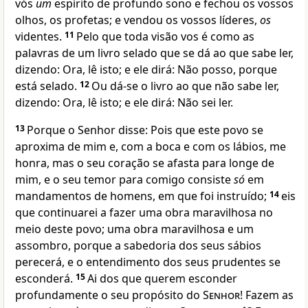
vós
um
espírito de profundo sono e fechou os vossos
olhos, os profetas; e vendou os vossos líderes,
os
videntes.
11
Pelo que toda visão vos é como as
palavras de um livro selado que se dá ao que sabe ler,
dizendo: Ora, lê isto; e ele dirá: Não posso, porque
está selado.
12
Ou dá-se o livro ao que não sabe ler,
dizendo: Ora, lê isto; e ele dirá: Não sei ler.
13
Porque o Senhor disse: Pois que este povo se
aproxima de mim e, com a boca e com os lábios, me
honra, mas o seu coração se afasta para longe de
mim, e o seu temor para comigo consiste
só
em
mandamentos de homens, em que foi instruído;
14
eis
que continuarei a fazer uma obra maravilhosa no
meio deste povo; uma obra maravilhosa e um
assombro, porque a sabedoria dos seus sábios
perecerá, e o entendimento dos seus prudentes se
esconderá.
15
Ai dos que querem esconder
profundamente o seu propósito do
Senhor
! Fazem as