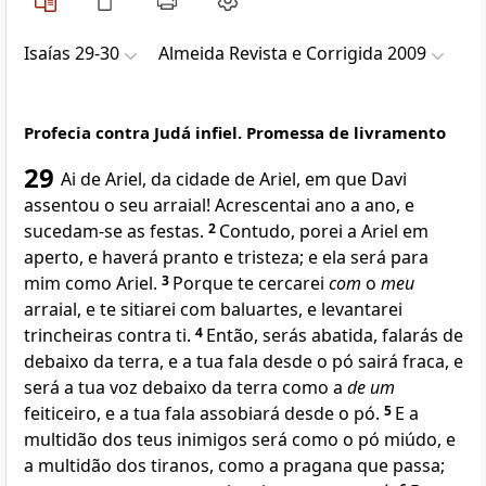
Isaías 29-30
Almeida Revista e Corrigida 2009
Profecia contra Judá infiel. Promessa de livramento
29
Ai de Ariel, da cidade de Ariel, em que Davi
assentou o seu arraial! Acrescentai ano a ano, e
sucedam-se as festas.
2
Contudo, porei a Ariel em
aperto, e haverá pranto e tristeza; e ela será para
mim como Ariel.
3
Porque te cercarei
com
o
meu
arraial, e te sitiarei com baluartes, e levantarei
trincheiras contra ti.
4
Então, serás abatida, falarás de
debaixo da terra, e a tua fala desde o pó sairá fraca, e
será a tua voz debaixo da terra como a
de um
feiticeiro, e a tua fala assobiará desde o pó.
5
E a
multidão dos teus inimigos será como o pó miúdo, e
a multidão dos tiranos, como a pragana que passa;