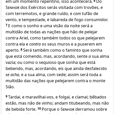
em um momento repentino, isso acontecerá.
6
Do
Senhor
dos Exércitos serás visitada com trovões, e
com terremotos, e grande ruído, e
com
tufão de
vento, e tempestade, e labareda de fogo consumidor.
7
E como o sonho e uma visão da noite será a
multidão de todas as nações que hão de pelejar
contra Ariel, como também todos os que pelejarem
contra ela e
contra
os seus muros e a puserem em
aperto.
8
Será também como o faminto que sonha
que está comendo, mas, acordando, sente
a
sua alma
vazia; ou como o sequioso que sonha que está
bebendo, mas, acordando, eis que ainda desfalecido
se acha,
e a sua alma, com sede; assim será toda a
multidão das nações que pelejarem contra o monte
Sião.
9
Tardai, e maravilhai-vos, e folgai, e clamai; bêbados
estão, mas não de vinho; andam titubeando, mas não
de bebida forte.
10
Porque o
Senhor
derramou sobre