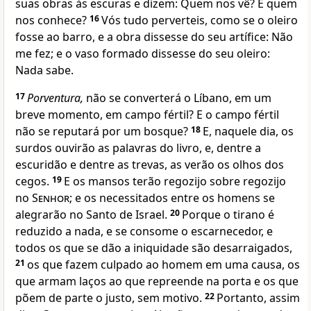
suas obras às escuras e dizem: Quem nos vê? E quem
nos conhece?
16
Vós tudo perverteis, como se o oleiro
fosse ao barro, e a obra dissesse do seu artífice: Não
me fez; e o vaso formado dissesse do seu oleiro:
Nada sabe.
17
Porventura,
não se converterá o Líbano, em um
breve momento, em campo fértil? E o campo fértil
não se reputará por um bosque?
18
E, naquele dia, os
surdos ouvirão as palavras do livro, e, dentre a
escuridão e dentre as trevas, as verão os olhos dos
cegos.
19
E os mansos terão regozijo sobre regozijo
no
Senhor
; e os necessitados entre os homens se
alegrarão no Santo de Israel.
20
Porque o tirano é
reduzido a nada, e se consome o escarnecedor, e
todos os que se dão a iniquidade são desarraigados,
21
os que fazem culpado ao homem em uma causa, os
que armam laços ao que repreende na porta e os que
põem de parte o justo, sem motivo.
22
Portanto, assim