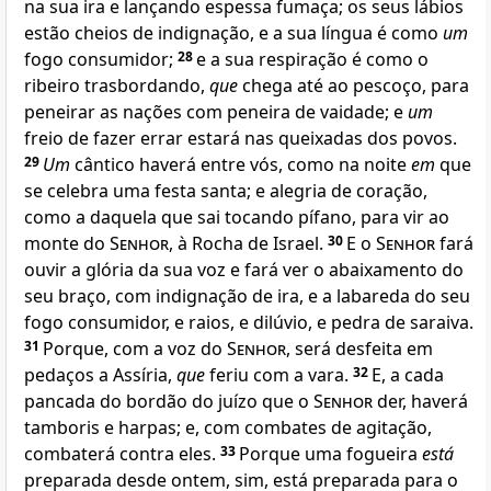
na sua ira e lançando espessa fumaça; os seus lábios
estão cheios de indignação, e a sua língua é como
um
fogo consumidor;
28
e a sua respiração é como o
ribeiro trasbordando,
que
chega até ao pescoço, para
peneirar as nações com peneira de vaidade; e
um
freio de fazer errar estará nas queixadas dos povos.
29
Um
cântico haverá entre vós, como na noite
em
que
se celebra uma festa santa; e alegria de coração,
como a daquela que sai tocando pífano, para vir ao
monte do
Senhor
, à Rocha de Israel.
30
E o
Senhor
fará
ouvir a glória da sua voz e fará ver o abaixamento do
seu braço, com indignação de ira, e a labareda do seu
fogo consumidor, e raios, e dilúvio, e pedra de saraiva.
31
Porque, com a voz do
Senhor
, será desfeita em
pedaços a Assíria,
que
feriu com a vara.
32
E, a cada
pancada do bordão do juízo que o
Senhor
der, haverá
tamboris e harpas; e, com combates de agitação,
combaterá contra eles.
33
Porque uma fogueira
está
preparada desde ontem, sim, está preparada para o