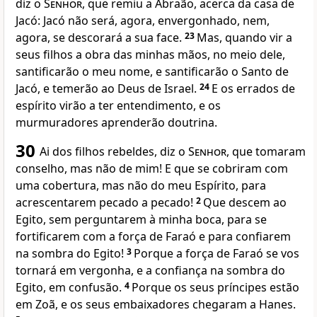
diz o
Senhor
, que remiu a Abraão, acerca da casa de
Jacó: Jacó não será, agora, envergonhado, nem,
agora, se descorará a sua face.
23
Mas, quando vir a
seus filhos a obra das minhas mãos, no meio dele,
santificarão o meu nome, e santificarão o Santo de
Jacó, e temerão ao Deus de Israel.
24
E os errados de
espírito virão a ter entendimento, e os
murmuradores aprenderão doutrina.
30
Ai dos filhos rebeldes, diz o
Senhor
, que tomaram
conselho, mas não de mim! E que se cobriram com
uma cobertura, mas não do meu Espírito, para
acrescentarem pecado a pecado!
2
Que descem ao
Egito, sem perguntarem à minha boca, para se
fortificarem com a força de Faraó e para confiarem
na sombra do Egito!
3
Porque a força de Faraó se vos
tornará em vergonha, e a confiança na sombra do
Egito, em confusão.
4
Porque os seus príncipes estão
em Zoã, e os seus embaixadores chegaram a Hanes.