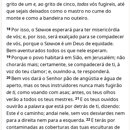
grito de um
e,
ao grito de cinco,
todos
vós fugireis, até
que sejais deixados como o mastro no cume do
monte e como a bandeira no outeiro.
18
Por isso, o
Senhor
esperará para ter misericórdia
de vós; e, por isso, será exalçado para se compadecer
de vós, porque o
Senhor
é
um
Deus de equidade.
Bem-aventurados todos os que nele esperam.
19
Porque o povo habitará em Sião, em Jerusalém; não
chorarás mais; certamente, se compadecerá de ti, à
voz do teu clamor; e, ouvindo-a, te responderá.
20
Bem vos dará o Senhor pão de angústia e água de
aperto, mas os teus instruidores nunca mais fugirão
de ti,
como voando com asas; antes, os teus olhos
verão a todos os teus mestres.
21
E os teus ouvidos
ouvirão a palavra
que
está por detrás de ti, dizendo:
Este
é
o caminho; andai nele, sem vos desviardes nem
para a direita nem para a esquerda.
22
E terás por
contaminadas as coberturas das tuas esculturas de