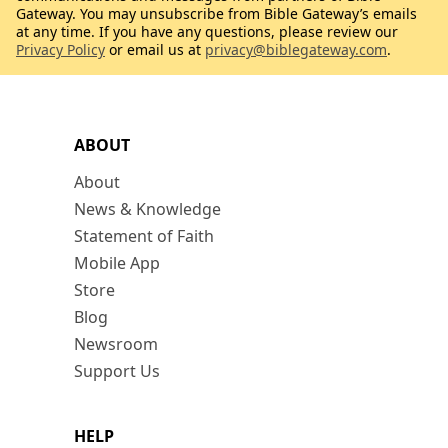
Gateway. You may unsubscribe from Bible Gateway’s emails
at any time. If you have any questions, please review our
Privacy Policy
or email us at
privacy@biblegateway.com
.
ABOUT
About
News & Knowledge
Statement of Faith
Mobile App
Store
Blog
Newsroom
Support Us
HELP