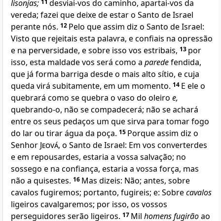
lisonjas;
11
desviai-vos do caminho, apartai-vos da
vereda; fazei que deixe de estar o Santo de Israel
perante nós.
12
Pelo que assim diz o Santo de Israel:
Visto que rejeitais esta palavra, e confiais na opressão
e na perversidade, e sobre isso vos estribais,
13
por
isso, esta maldade vos será como a
parede
fendida,
que já forma barriga desde o mais alto sítio, e cuja
queda virá subitamente, em um momento.
14
E ele o
quebrará como se quebra o vaso do oleiro
e,
quebrando-o, não se compadecerá; não se achará
entre os seus pedaços um que sirva para tomar fogo
do lar ou tirar água da poça.
15
Porque assim diz o
Senhor
Jeová
, o Santo de Israel: Em vos converterdes
e em repousardes, estaria a vossa salvação; no
sossego e na confiança, estaria a vossa força, mas
não a quisestes.
16
Mas dizeis: Não; antes, sobre
cavalos fugiremos; portanto, fugireis; e: Sobre
cavalos
ligeiros cavalgaremos; por isso, os vossos
perseguidores serão ligeiros.
17
Mil
homens fugirão
ao