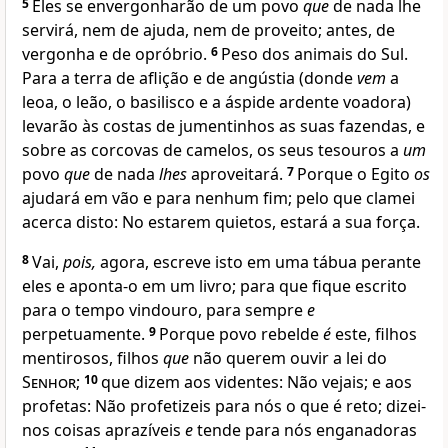
5
Eles se envergonharão de um povo
que
de nada lhe
servirá, nem de ajuda, nem de proveito; antes, de
vergonha e de opróbrio.
6
Peso dos animais do Sul.
Para a terra de aflição e de angústia (donde
vem
a
leoa, o leão, o basilisco e a áspide ardente voadora)
levarão às costas de jumentinhos as suas fazendas, e
sobre as corcovas de camelos, os seus tesouros a
um
povo
que
de nada
lhes
aproveitará.
7
Porque o Egito
os
ajudará em vão e para nenhum fim; pelo que clamei
acerca disto: No estarem quietos, estará a sua força.
8
Vai,
pois,
agora, escreve isto em uma tábua perante
eles e aponta-o em um livro; para que fique escrito
para o tempo vindouro, para sempre
e
perpetuamente.
9
Porque povo rebelde
é
este, filhos
mentirosos, filhos
que
não querem ouvir a lei do
Senhor
;
10
que dizem aos videntes: Não vejais; e aos
profetas: Não profetizeis para nós o que é reto; dizei-
nos coisas aprazíveis
e
tende para nós enganadoras