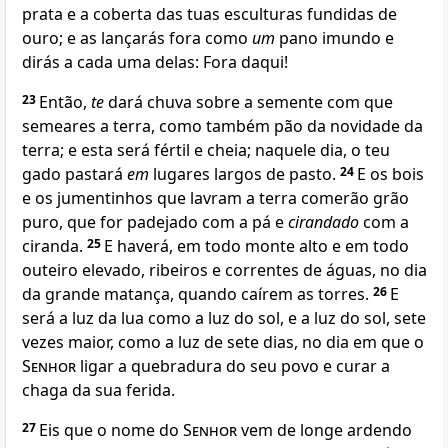
prata e a coberta das tuas esculturas fundidas de
ouro; e as lançarás fora como
um
pano imundo e
dirás a cada uma delas: Fora daqui!
23
Então,
te
dará chuva sobre a semente com que
semeares a terra, como também pão da novidade da
terra; e esta será fértil e cheia; naquele dia, o teu
gado pastará
em
lugares largos de pasto.
24
E os bois
e os jumentinhos que lavram a terra comerão grão
puro, que for padejado com a pá e
cirandado
com a
ciranda.
25
E haverá, em todo monte alto e em todo
outeiro elevado, ribeiros e correntes de águas, no dia
da grande matança, quando caírem as torres.
26
E
será a luz da lua como a luz do sol, e a luz do sol, sete
vezes maior, como a luz de sete dias, no dia em que o
Senhor
ligar a quebradura do seu povo e curar a
chaga da sua ferida.
27
Eis que o nome do
Senhor
vem de longe ardendo