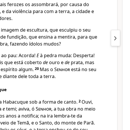
ais ferozes os assombrará, por causa do
 da violência para com a terra, a cidade e
dores.
 imagem de escultura, que esculpiu o seu
 de fundição, que ensina a mentira, para que
 obra, fazendo ídolos mudos?
z ao pau: Acorda!
E
à pedra muda: Desperta!
Eis que está coberto
de
ouro e
de
prata, mas
espírito algum.
20
Mas o
Senhor
está no seu
e diante dele toda a terra.
que
a Habacuque sob a forma de canto.
2
Ouvi,
ra
e
temi; aviva, ó
Senhor
, a tua obra no meio
s anos a notifica; na ira lembra-te da
veio de Temã, e o Santo, do monte de Parã.
obriu os céus, e a terra encheu-se do seu