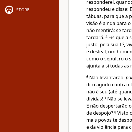
responderei, quando
respondeu e disse: E
STORE
tábuas, para que a 
visão é ainda para o
não mentirá; se tard
tardará.
4
Eis que a 
justo, pela sua fé, vi
é desleal; um homem
como o sepulcro o s
ajunta a si todas as
6
Não levantarão,
poi
dito agudo contra el
não
é
seu (até quand
dívidas!
7
Não se lev
E não despertarão os
de despojo?
8
Visto 
mais povos te despo
e da violência para 