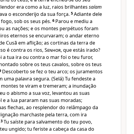
plendor era como a luz, raios brilhantes
saíam
tava o esconderijo da sua força.
5
Adiante dele
e fogo, sob os seus pés.
6
Parou e mediu a
rou as nações; e os montes perpétuos foram
iros eternos se encurvaram; o andar eterno
de Cusã em aflição; as cortinas da terra de
so é contra os rios,
Senhor
, que estás irado?
i a tua ira ou contra o mar foi o teu furor,
ontado sobre os teus cavalos, sobre os teus
9
Descoberto se fez o teu arco; os juramentos
am uma palavra segura. (Selá) Tu fendeste a
 montes te viram e tremeram; a inundação
eu o abismo a sua voz, levantou as suas
l e a lua pararam nas suas moradas;
uas flechas, ao resplendor do relâmpago da
ignação marchaste pela terra, com ira
13
Tu saíste para salvamento do teu povo,
eu ungido; tu feriste a cabeça da casa do