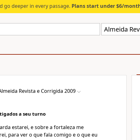
d go deeper in every passage.
Plans start under $6/mont
Almeida Revi
Almeida Revista e Corrigida 2009
tigados a seu turno
rda estarei, e sobre a fortaleza me
arei, para ver o que fala comigo e o que eu