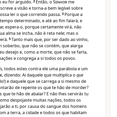
 eu for arguido.
2
Então, o
Senhor
me
screve a visão e torna-a bem legível sobre
possa ler o que correndo passa.
3
Porque a
 tempo determinado, e até ao fim falará, e
ar, espera-o, porque certamente virá, não
sua alma se incha, não é reta nele; mas o
verá.
5
Tanto mais que, por ser dado ao vinho,
 soberbo, que não se contém, que alarga
eu desejo e, como a morte, que não se farta,
 nações e congrega a si todos os povos.
s,
todos estes contra ele uma parábola e um
e, dizendo: Ai daquele que multiplica o
que
o!) e daquele que se carrega a si mesmo de
antarão de repente os que te hão de morder?
 que te hão de abalar? E não lhes servirás tu
como despojaste muitas nações, todos os
jarão a ti, por causa do sangue dos homens
com a terra, a cidade e todos os que habitam