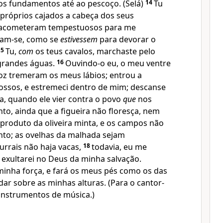
os fundamentos até ao pescoço. (Selá)
14
Tu
 próprios cajados a cabeça dos seus
e acometeram tempestuosos para me
vam-se, como se
estivessem
para devorar o
15
Tu,
com
os teus cavalos, marchaste pelo
grandes águas.
16
Ouvindo-o eu, o meu ventre
oz tremeram os meus lábios; entrou a
ssos, e estremeci dentro de mim; descanse
a, quando ele vier contra o povo
que
nos
to, ainda que a figueira não floresça, nem
o produto da oliveira minta, e os campos não
o; as ovelhas da malhada sejam
urrais não haja vacas,
18
todavia, eu me
, exultarei no Deus da minha salvação.
inha força, e fará os meus pés como os das
dar sobre as minhas alturas. (Para o cantor-
instrumentos de música.)