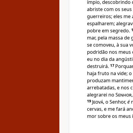
ímpio, descobrindo 
abriste com os seus
guerreiros; eles m
espalharem; alegra
pobre em segredo.
mar, pela massa de 
se comoveu, à sua v
podridão nos meus o
eu no dia da angústi
destruirá.
17
Porquan
haja fruto na vide; 
produzam mantiment
arrebatadas, e nos c
alegrarei no
Senhor
19
Jeová
, o Senhor,
é
m
cervas, e me fará an
mor sobre os meus 