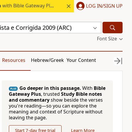
h
with Bible Gateway Plus.
LOG IN/SIGN UP
sta e Corrigida 2009 (ARC)
Font Size
Resources
Hebrew/Greek
Your Content
Go deeper in this passage.
With
Bible
PLUS
Gateway Plus
, trusted
Study Bible notes
and commentary
show beside the verses
you're reading—so you can explore the
meaning and context of Scripture without
leaving the page.
Start 7-day free trial
Learn More