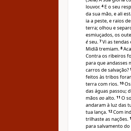
louvor.
4
E o seu res
da sua mão, e ali es
ia a peste, e raios d
terra; olhou e sepa
esmiuçados, os oute
é
seu.
7
Vi as tendas 
Midiã tremiam.
8
Aca
Contra os ribeiros fo
para que andasses m
carros de salvação?
feitos às tribos for
terra com rios.
10
Os
das águas passou; d
mãos
ao
alto.
11
O so
andaram à luz das t
tua lança.
12
Com ind
trilhaste as nações.
para salvamento do t