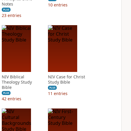
Notes
10
entries
PLUS
23
entries
NIV Biblical
NIV Case for Christ
Theology Study
Study Bible
Bible
PLUS
11
entries
PLUS
42
entries