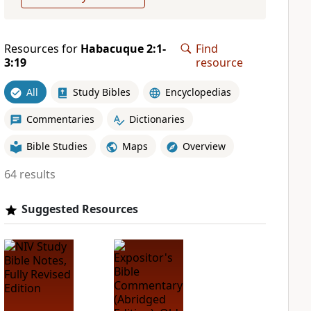
Resources for
Habacuque 2:1-
Find
3:19
resource
All
Study Bibles
Encyclopedias
Commentaries
Dictionaries
Bible Studies
Maps
Overview
64 results
Suggested Resources