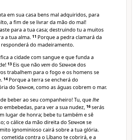
nta em sua casa bens mal adquiridos, para
lto, a fim de se livrar da mão do mal!
te para a tua casa; destruindo tu a muitos
ra a tua alma.
11
Porque a pedra clamará da
he responderá do madeiramento.
ifica a cidade com sangue e que funda a
de!
13
Eis que não
vem
do
Senhor
dos
vos trabalhem para o fogo e os homens se
e.
14
Porque a terra se encherá do
ória do
Senhor
, como as águas cobrem o mar.
 de beber ao seu companheiro! Tu, que
lhe
 o embebedas, para ver a sua nudez,
16
serás
em lugar de honra; bebe tu também e sê
o; o cálice da mão direita do
Senhor
se
ômito ignominioso cairá sobre a tua glória.
 cometida contra o Líbano te cobrirá, e a