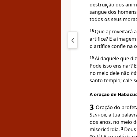
destruição dos anim
sangue dos homens, e
todos os seus mora
18
Que aproveitará a
artífice? E a imagem
o artífice confie na
19
Ai daquele que di
Pode isso ensinar? 
no meio dele não
há
santo templo; cale-s
A oração de Habacu
3
Oração do profet
Senhor
, a tua palav
dos anos, no meio do
misericórdia.
3
Deus 
(Selá) A sua glória c