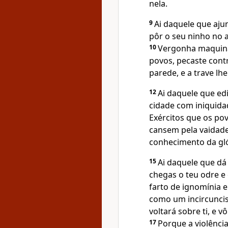
nela.
9
Ai daquele que aju
pôr o seu ninho no a
10
Vergonha maquinas
povos, pecaste cont
parede, e a trave l
12
Ai daquele que ed
cidade com iniquida
Exércitos que os po
cansem pela vaidad
conhecimento da gl
15
Ai daquele que dá
chegas o teu odre e
farto de ignomínia 
como um incircuncis
voltará sobre ti, e v
17
Porque a violência