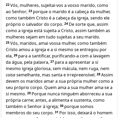
22
Vós, mulheres, sujeitai-vos a vosso marido, como
ao Senhor;
23
porque o marido é a cabeça da mulher,
como também Cristo é a cabeça da igreja, sendo ele
próprio o salvador do corpo.
24
De sorte que, assim
como a igreja está sujeita a Cristo, assim também as
mulheres sejam em tudo sujeitas a seu marido.
25
Vós, maridos, amai vossa mulher, como também
Cristo amou a igreja e a si mesmo se entregou por
ela,
26
para a santificar, purificando-a com a lavagem
da água, pela palavra,
27
para a apresentar a si
mesmo igreja gloriosa, sem mácula, nem ruga, nem
coisa
semelhante, mas santa e irrepreensível.
28
Assim
devem os maridos amar a sua própria mulher como a
seu próprio corpo. Quem ama a sua mulher ama-se a
si mesmo.
29
Porque nunca ninguém aborreceu a sua
própria carne; antes, a alimenta e sustenta, como
também o Senhor à igreja;
30
porque somos
membros do seu corpo.
31
Por isso, deixará o homem