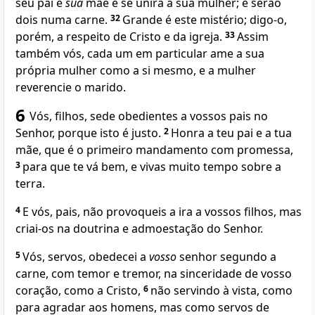
seu pai e
sua
mãe e se unirá à sua mulher; e serão
dois numa carne.
32
Grande é este mistério; digo-o,
porém, a respeito de Cristo e da igreja.
33
Assim
também vós, cada um em particular ame a sua
própria mulher como a si mesmo, e a mulher
reverencie o marido.
6
Vós, filhos, sede obedientes a vossos pais no
Senhor, porque isto é justo.
2
Honra a teu pai e a tua
mãe, que é o primeiro mandamento com promessa,
3
para que te vá bem, e vivas muito tempo sobre a
terra.
4
E vós, pais, não provoqueis a ira a vossos filhos, mas
criai-os na doutrina e admoestação do Senhor.
5
Vós, servos, obedecei a
vosso
senhor segundo a
carne, com temor e tremor, na sinceridade de vosso
coração, como a Cristo,
6
não servindo à vista, como
para agradar aos homens, mas como servos de