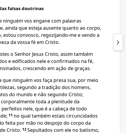
as falsas doutrinas
que ninguém vos engane com palavras
e, ainda que esteja ausente quanto ao corpo,
o, estou convosco, regozijando-me e vendo a
eza da vossa fé em Cristo.
stes o Senhor Jesus Cristo,
assim
também
dos e edificados nele e confirmados na fé,
nsinados, crescendo em ação de graças.
a que ninguém vos faça presa sua, por meio
sutilezas, segundo a tradição dos homens,
tos do mundo e não segundo Cristo;
 corporalmente toda a plenitude da
s perfeitos nele, que é a cabeça de todo
ade;
11
no qual também estais circuncidados
ão feita por mão no despojo do corpo da
 de Cristo.
12
Sepultados com ele no batismo,