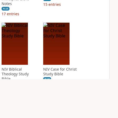
Notes
15
entries
PLUS
17
entries
NIV Biblical
NIV Case for Christ
Theology Study
Study Bible
Bible
PLUS
21
entries
PLUS
27
entries