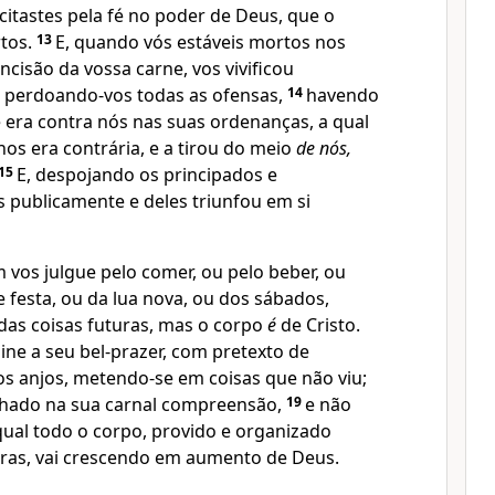
itastes pela fé no poder de Deus, que o
rtos.
13
E, quando vós estáveis mortos nos
ncisão da vossa carne, vos vivificou
 perdoando-vos todas as ofensas,
14
havendo
e era contra nós nas suas ordenanças, a qual
os era contrária, e a tirou do meio
de nós,
15
E, despojando os principados e
s publicamente e deles triunfou em si
 vos julgue pelo comer, ou pelo beber, ou
 festa, ou da lua nova, ou dos sábados,
as coisas futuras, mas o corpo
é
de Cristo.
e a seu bel-prazer, com pretexto de
os anjos, metendo-se em coisas que não viu;
chado na sua carnal compreensão,
19
e não
qual todo o corpo, provido e organizado
duras, vai crescendo em aumento de Deus.