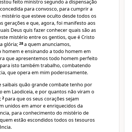
estou feito ministro segundo a dispensação
 concedida para convosco, para cumprir a
 mistério que esteve oculto desde todos os
s gerações e que, agora, foi manifesto aos
uais Deus quis fazer conhecer quais são as
este mistério entre os gentios, que é Cristo
a glória;
28
a quem anunciamos,
o homem e ensinando a todo homem em
para que apresentemos todo homem perfeito
 para isto também trabalho, combatendo
ácia, que opera em mim poderosamente.
 saibais quão grande combate tenho por
ão
em Laodiceia, e por quantos não viram o
;
2
para que os seus corações sejam
am unidos em amor e enriquecidos da
ência, para conhecimento do mistério de
quem estão escondidos todos os tesouros
ência.