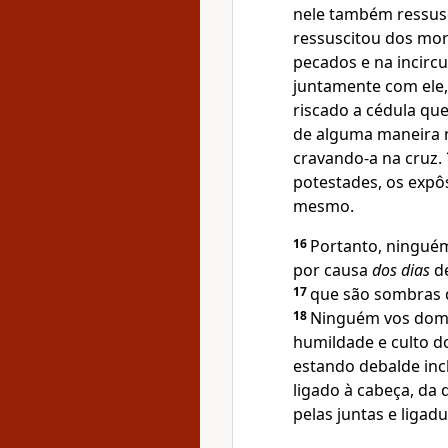
nele também ressusc
ressuscitou dos mo
pecados e na incircu
juntamente com ele,
riscado a cédula qu
de alguma maneira n
cravando-a na cruz.
potestades, os expô
mesmo.
16
Portanto, ninguém
por causa
dos dias
de
17
que são sombras d
18
Ninguém vos domin
humildade e culto d
estando debalde in
ligado à cabeça, da 
pelas juntas e liga