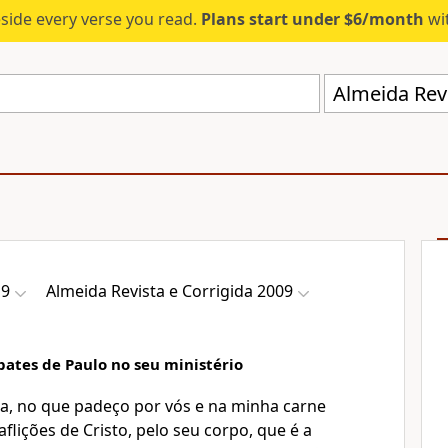
eside every verse you read.
Plans start under $6/month
wit
Almeida Revi
19
Almeida Revista e Corrigida 2009
bates de Paulo no seu ministério
a, no que padeço por vós e na minha carne
flições de Cristo, pelo seu corpo, que é a