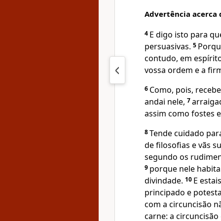
Advertência acerca d
4
E digo isto para 
persuasivas.
5
Porqu
contudo, em espírit
vossa ordem e a firm
6
Como, pois, recebe
andai nele,
7
arraiga
assim como fostes e
8
Tende cuidado par
de filosofias e vãs 
segundo os rudimen
9
porque nele habita
divindade.
10
E estai
principado e potest
com a circuncisão n
carne: a circuncisão