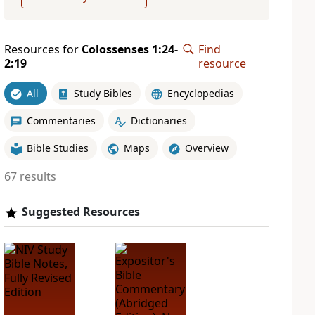
Resources for
Colossenses 1:24-
Find
2:19
resource
All
Study Bibles
Encyclopedias
Commentaries
Dictionaries
Bible Studies
Maps
Overview
67 results
Suggested Resources