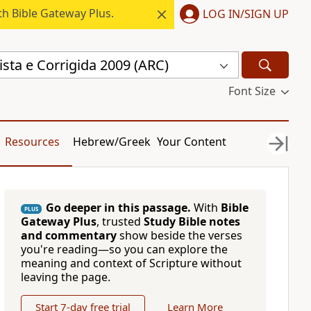
h Bible Gateway Plus.
LOG IN/SIGN UP
sta e Corrigida 2009 (ARC)
Font Size
Resources
Hebrew/Greek
Your Content
Go deeper in this passage.
With
Bible
PLUS
Gateway Plus
, trusted
Study Bible notes
and commentary
show beside the verses
you're reading—so you can explore the
meaning and context of Scripture without
leaving the page.
Start 7-day free trial
Learn More