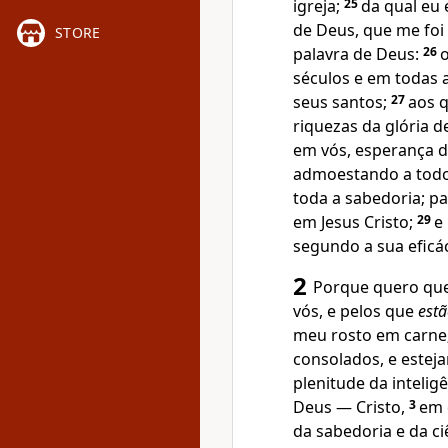
igreja;
25
da qual eu 
de Deus, que me foi
STORE
palavra de Deus:
26
o
séculos e em todas a
seus santos;
27
aos q
riquezas da glória d
em vós, esperança d
admoestando a tod
toda a sabedoria; 
em Jesus Cristo;
29
e
segundo a sua efic
2
Porque quero que
vós, e pelos que
est
meu rosto em carne
consolados, e estej
plenitude da intelig
Deus — Cristo,
3
em 
da sabedoria e da ci