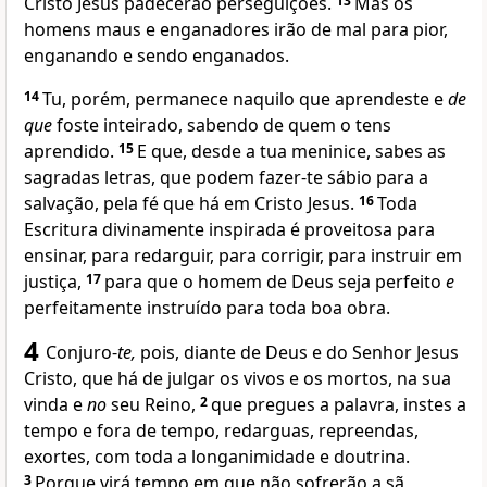
Cristo Jesus padecerão perseguições.
13
Mas os
homens maus e enganadores irão de mal para pior,
enganando e sendo enganados.
14
Tu, porém, permanece naquilo que aprendeste e
de
que
foste inteirado, sabendo de quem o tens
aprendido.
15
E que, desde a tua meninice, sabes as
sagradas letras, que podem fazer-te sábio para a
salvação, pela fé que há em Cristo Jesus.
16
Toda
Escritura divinamente inspirada é proveitosa para
ensinar, para redarguir, para corrigir, para instruir em
justiça,
17
para que o homem de Deus seja perfeito
e
perfeitamente instruído para toda boa obra.
4
Conjuro-
te,
pois, diante de Deus e do Senhor Jesus
Cristo, que há de julgar os vivos e os mortos, na sua
vinda e
no
seu Reino,
2
que pregues a palavra, instes a
tempo e fora de tempo, redarguas, repreendas,
exortes, com toda a longanimidade e doutrina.
3
Porque virá tempo em que não sofrerão a sã