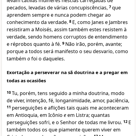
levam cativas mulheres néscias carregadas de
pecados, levadas de várias concupiscências,
7
que
aprendem sempre e nunca podem chegar ao
conhecimento da verdade.
8
E, como Janes e Jambres
resistiram a Moisés, assim também estes resistem à
verdade, sendo homens corruptos de entendimento
e réprobos quanto à fé.
9
Não irão, porém, avante;
porque a todos será manifesto o seu desvario, como
também
o
foi o daqueles.
Exortação a perseverar na sã doutrina e a pregar em
todas as ocasiões
10
Tu, porém, tens seguido a minha doutrina, modo
de viver, intenção, fé, longanimidade, amor, paciência,
11
perseguições e aflições tais quais me aconteceram
em Antioquia, em Icônio
e
em Listra; quantas
perseguições sofri, e o Senhor de todas me livrou.
12
E
também todos os que piamente querem viver em