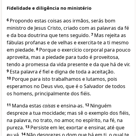
Fidelidade e diligência no ministério
6
Propondo estas coisas aos irmãos, serás bom
ministro de Jesus Cristo, criado com as palavras da fé
e da boa doutrina que tens seguido.
7
Mas rejeita as
fábulas profanas e de velhas e exercita-te a ti mesmo
em piedade.
8
Porque o exercício corporal para pouco
aproveita, mas a piedade para tudo é proveitosa,
tendo a promessa da vida presente e da que há de vir.
9
Esta palavra
é
fiel e digna de toda a aceitação.
10
Porque para isto trabalhamos e lutamos, pois
esperamos no Deus vivo, que é o Salvador de todos
os homens, principalmente dos fiéis.
11
Manda estas
coisas
e ensina-as.
12
Ninguém
despreze a tua mocidade; mas sê o exemplo dos fiéis,
na palavra, no trato, no amor, no espírito, na fé, na
pureza.
13
Persiste em ler, exortar e ensinar, até que
eu vá.
14
Não desprezes o dom que há em ti, o qual te