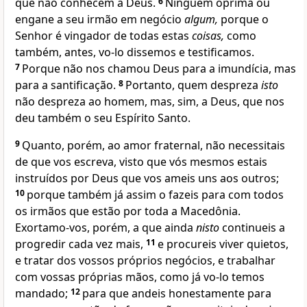
que não conhecem a Deus.
6
Ninguém oprima ou
engane a seu irmão em negócio
algum,
porque o
Senhor é vingador de todas estas
coisas,
como
também, antes, vo-lo dissemos e testificamos.
7
Porque não nos chamou Deus para a imundícia, mas
para a santificação.
8
Portanto, quem despreza
isto
não despreza ao homem, mas, sim, a Deus, que nos
deu também o seu Espírito Santo.
9
Quanto, porém, ao amor fraternal, não necessitais
de que vos escreva, visto que vós mesmos estais
instruídos por Deus que vos ameis uns aos outros;
10
porque também já assim o fazeis para com todos
os irmãos que estão por toda a Macedônia.
Exortamo-vos, porém, a que ainda
nisto
continueis a
progredir cada vez mais,
11
e procureis viver quietos,
e tratar dos vossos próprios negócios, e trabalhar
com vossas próprias mãos, como já vo-lo temos
mandado;
12
para que andeis honestamente para