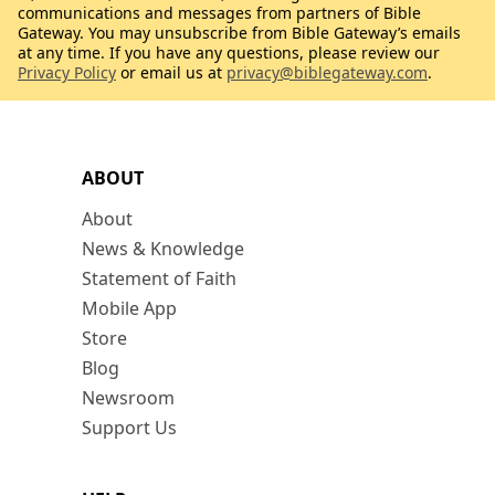
communications and messages from partners of Bible
Gateway. You may unsubscribe from Bible Gateway’s emails
at any time. If you have any questions, please review our
Privacy Policy
or email us at
privacy@biblegateway.com
.
ABOUT
About
News & Knowledge
Statement of Faith
Mobile App
Store
Blog
Newsroom
Support Us