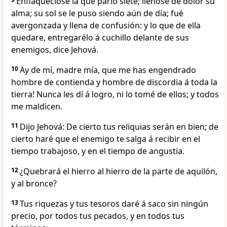
Enflaquecióse la que parió siete; llenóse de dolor su
alma; su sol se le puso siendo aún de día; fué
avergonzada y llena de confusión: y lo que de ella
quedare, entregarélo á cuchillo delante de sus
enemigos, dice Jehová.
10
Ay de mí, madre mía, que me has engendrado
hombre de contienda y hombre de discordia á toda la
tierra! Nunca les dí á logro, ni lo tomé de ellos; y todos
me maldicen.
11
Dijo Jehová: De cierto tus reliquias serán en bien; de
cierto haré que el enemigo te salga á recibir en el
tiempo trabajoso, y en el tiempo de angustia.
12
¿Quebrará el hierro al hierro de la parte de aquilón,
y al bronce?
13
Tus riquezas y tus tesoros daré á saco sin ningún
precio, por todos tus pecados, y en todos tus