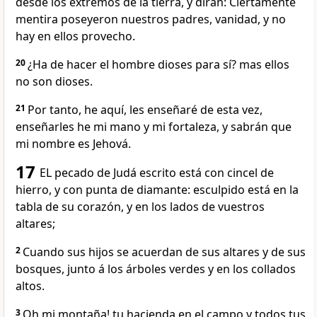
desde los extremos de la tierra, y dirán: Ciertamente
mentira poseyeron nuestros padres, vanidad, y no
hay en ellos provecho.
20
¿Ha de hacer el hombre dioses para sí? mas ellos
no son dioses.
21
Por tanto, he aquí, les enseñaré de esta vez,
enseñarles he mi mano y mi fortaleza, y sabrán que
mi nombre es Jehová.
17
EL pecado de Judá escrito está con cincel de
hierro, y con punta de diamante: esculpido está en la
tabla de su corazón, y en los lados de vuestros
altares;
2
Cuando sus hijos se acuerdan de sus altares y de sus
bosques, junto á los árboles verdes y en los collados
altos.
3
Oh mi montaña! tu hacienda en el campo y todos tus