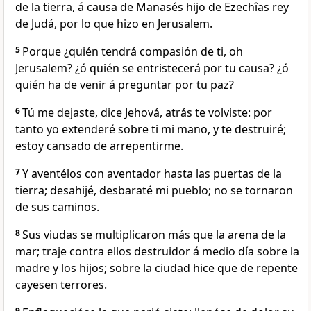
de la tierra, á causa de Manasés hijo de Ezechîas rey
de Judá, por lo que hizo en Jerusalem.
5
Porque ¿quién tendrá compasión de ti, oh
Jerusalem? ¿ó quién se entristecerá por tu causa? ¿ó
quién ha de venir á preguntar por tu paz?
6
Tú me dejaste, dice Jehová, atrás te volviste: por
tanto yo extenderé sobre ti mi mano, y te destruiré;
estoy cansado de arrepentirme.
7
Y aventélos con aventador hasta las puertas de la
tierra; desahijé, desbaraté mi pueblo; no se tornaron
de sus caminos.
8
Sus viudas se multiplicaron más que la arena de la
mar; traje contra ellos destruidor á medio día sobre la
madre y los hijos; sobre la ciudad hice que de repente
cayesen terrores.
9