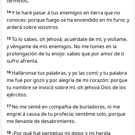
términos;
14
Y te haré pasar á tus enemigos en tierra que no
conoces: porque fuego se ha encendido en mi furor, y
arderá sobre vosotros.
15
Tú lo sabes, oh Jehová; acuérdate de mí, y visítame,
y véngame de mis enemigos. No me tomes en la
prolongación de tu enojo: sabes que por amor de ti
sufro afrenta.
16
Halláronse tus palabras, y yo las comí; y tu palabra
me fué por gozo y por alegría de mi corazón: porque
tu nombre se invocó sobre mí, oh Jehová Dios de los
ejércitos.
17
No me senté en compañia de burladores, ni me
engreí á causa de tu profecía; sentéme solo, porque
me llenaste de desabrimiento.
18
¿Por qué fué perpetuo mi dolor, y mi herida