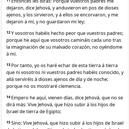
11
Entonces les dirás: Porque vuestros padres me
dejaron, dice Jehová, y anduvieron en pos de dioses
ajenos, y los sirvieron, y á ellos se encorvaron, y me
dejaron á mí, y no guardaron mi ley;
12
Y vosotros habéis hecho peor que vuestros padres;
porque he aquí que vosotros camináis cada uno tras
la imaginación de su malvado corazón, no oyéndome
á mí.
13
Por tanto, yo os haré echar de esta tierra á tierra
que ni vosotros ni vuestros padres habéis conocido, y
allá serviréis á dioses ajenos de día y de noche;
porque no os mostraré clemencia.
14
Empero he aquí, vienen días, dice Jehová, que no se
dirá más: Vive Jehová, que hizo subir á los hijos de
Israel de tierra de Egipto;
15
Sino: Vive Jehová, que hizo subir á los hijos de Israel