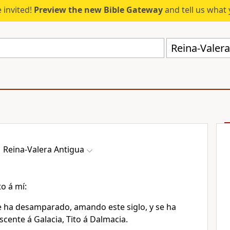
 invited!
Preview the new Bible Gateway
and tell us what 
Reina-Valera
Reina-Valera Antigua
o á mí:
ha desamparado, amando este siglo, y se ha
scente á Galacia, Tito á Dalmacia.