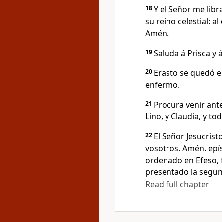
18
Y el Señor me lib
su reino celestial: al
Amén.
19
Saluda á Prisca y á
20
Erasto se quedó en
enfermo.
21
Procura venir ante
Lino, y Claudia, y t
22
El Señor Jesucrist
vosotros. Amén. epís
ordenado en Efeso, 
presentado la segun
Read full chapter