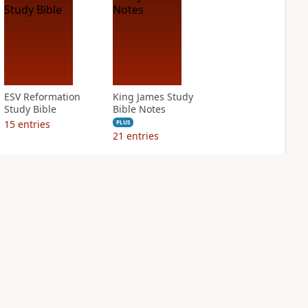
ESV Reformation
King James Study
Study Bible
Bible Notes
15
entries
PLUS
21
entries
NASB Charles F.
NIV Application
Stanley Life
Bible
Principles Bible
PLUS