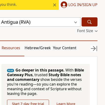
you think.
LOG IN/SIGN UP
 Antigua (RVA)
Font Size
Resources
Hebrew/Greek
Your Content
Go deeper in this passage.
With
Bible
PLUS
Gateway Plus
, trusted
Study Bible notes
and commentary
show beside the verses
you're reading—so you can explore the
meaning and context of Scripture without
leaving the page.
Start 7-day free trial
Learn More