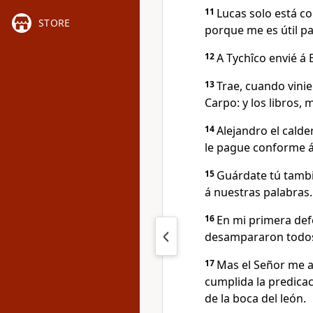
11
Lucas solo está c
STORE
porque me es útil pa
12
A Tychîco envié á 
13
Trae, cuando vinie
Carpo: y los libros
14
Alejandro el cald
le pague conforme á
15
Guárdate tú tambi
á nuestras palabras.
16
En mi primera de
desampararon todos:
17
Mas el Señor me a
cumplida la predicaci
de la boca del león.