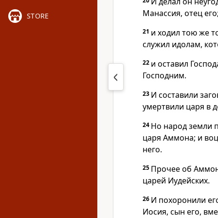
20
И делал он неугод
Манассия, отец его
STORE
21
и ходил тою же т
служил идолам, кот
22
и оставил Господ
Господним.
23
И составили заго
умертвили царя в д
24
Но народ земли п
царя Аммона; и воц
него.
25
Прочее об Аммоне
царей Иудейских.
26
И похоронили его
Иосия, сын его, вме