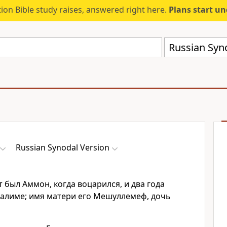
ion Bible study raises, answered right here.
Plans start u
Russian Syn
Russian Synodal Version
т был Аммон, когда воцарился, и два года
салиме; имя матери его Мешуллемеф, дочь