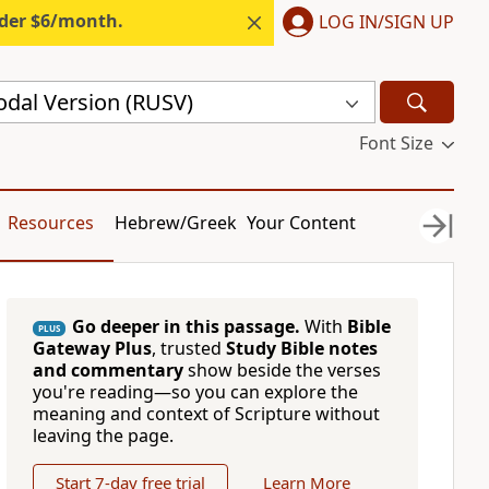
nder $6/month.
LOG IN/SIGN UP
odal Version (RUSV)
Font Size
Resources
Hebrew/Greek
Your Content
Go deeper in this passage.
With
Bible
PLUS
Gateway Plus
, trusted
Study Bible notes
and commentary
show beside the verses
you're reading—so you can explore the
meaning and context of Scripture without
leaving the page.
Start 7-day free trial
Learn More