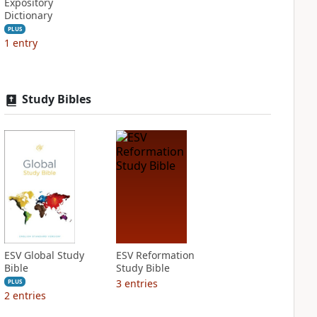
Expository
Dictionary
PLUS
1
entry
Study Bibles
ESV Global Study
ESV Reformation
Bible
Study Bible
3
entries
PLUS
2
entries