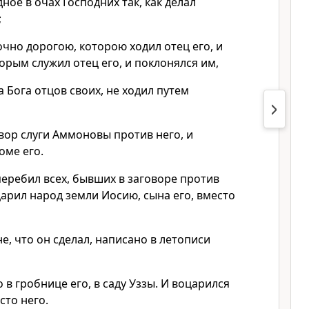
ное в очах Господних так, как делал
;
очно дорогою, которою ходил отец его, и
орым служил отец его, и поклонялся им,
а Бога отцов своих, не ходил путем
вор слуги Аммоновы против него, и
оме его.
еребил всех, бывших в заговоре против
арил народ земли Иосию, сына его, вместо
, что он сделал, написано в летописи
 в гробнице его, в саду Уззы. И воцарился
сто него.