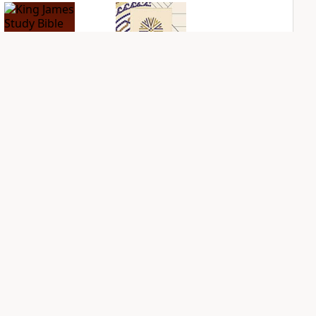
King James Study
NIV Application
Bible Notes
Bible
PLUS
PLUS
3
entries
2
entries
Sign Up for Bible Gateway: News
NIV Biblical
NIV Case for Christ