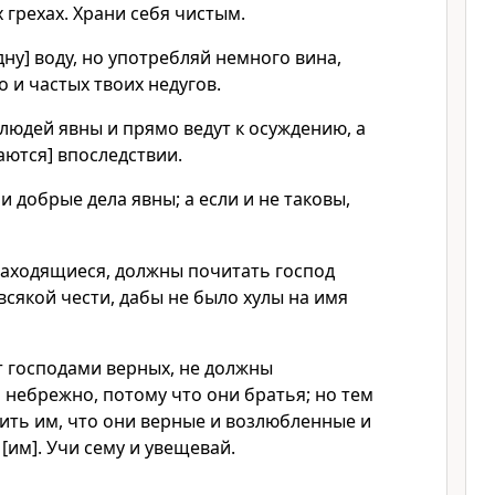
 грехах. Храни себя чистым.
дну] воду, но употребляй немного вина,
о и частых твоих недугов.
людей явны и прямо ведут к осуждению, а
аются] впоследствии.
 добрые дела явны; а если и не таковы,
находящиеся, должны почитать господ
сякой чести, дабы не было хулы на имя
т господами верных, не должны
 небрежно, потому что они братья; но тем
ить им, что они верные и возлюбленные и
[им]. Учи сему и увещевай.