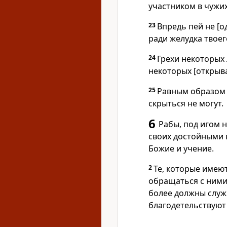
участником в чужих
23
Впредь пей не [о
ради желудка твоег
24
Грехи некоторых 
некоторых [открыв
25
Равным образом и
скрыться не могут.
6
Рабы, под игом 
своих достойными в
Божие и учение.
2
Те, которые имею
обращаться с ними
более должны служ
благодетельствуют 