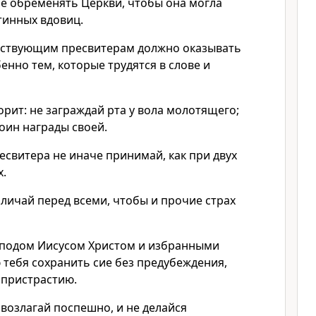
не обременять Церкви, чтобы она могла
тинных вдовиц.
ьствующим пресвитерам должно оказывать
бенно тем, которые трудятся в слове и
рит: не заграждай рта у вола молотящего;
оин награды своей.
свитера не иначе принимай, как при двух
х.
ичай перед всеми, чтобы и прочие страх
сподом Иисусом Христом и избранными
 тебя сохранить сие без предубеждения,
 пристрастию.
е возлагай поспешно, и не делайся