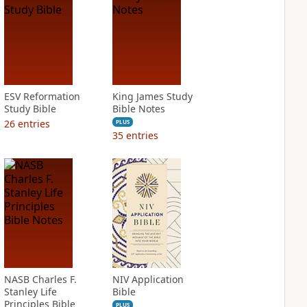
ESV Reformation
King James Study
Study Bible
Bible Notes
26
entries
PLUS
35
entries
NASB Charles F.
NIV Application
Stanley Life
Bible
Principles Bible
PLUS