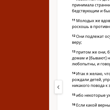
принимала странни
бедствующим и был
11
Молодых же вдов
роскошь в противно
12
Они подлежат ос
веру;
13
притом же они, 
домам и [бывают] н
любопытны, и говор
14
Итак я желаю, чт
рождали детей, уп
никакого повода к 
15
ибо некоторые уж
16
Если какой верны