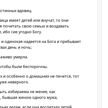
истинных вдовиц.
вица имеет детей или внучат, то они
ся почитать свою семью и воздавать
 ибо сие угодно Богу.
 и одинокая надеется на Бога и пребывает
вах день и ночь;
заживо умерла.
 чтобы были беспорочны.
их и особенно о домашних не печется, тот
хуже неверного.
ыть избираема не менее, как
, бывшая женою одного мужа,
рым делам, если она воспитала детей,