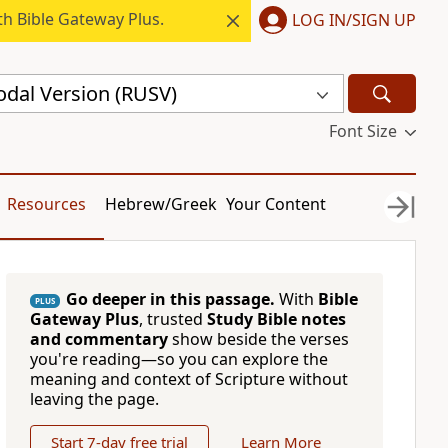
h Bible Gateway Plus.
LOG IN/SIGN UP
odal Version (RUSV)
Font Size
Resources
Hebrew/Greek
Your Content
Go deeper in this passage.
With
Bible
PLUS
Gateway Plus
, trusted
Study Bible notes
and commentary
show beside the verses
you're reading—so you can explore the
meaning and context of Scripture without
leaving the page.
Start 7-day free trial
Learn More