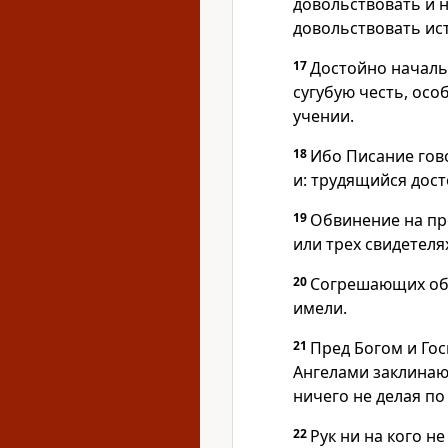
довольствовать и 
довольствовать ис
17
Достойно начал
сугубую честь, осо
учении.
18
Ибо Писание гово
и: трудящийся дост
19
Обвинение на пре
или трех свидетеля
20
Согрешающих обл
имели.
21
Пред Богом и Го
Ангелами заклинаю
ничего не делая по
22
Рук ни на кого н