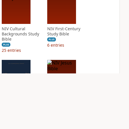
NIV Cultural
NIV First-Century
Backgrounds Study
Study Bible
Bible
PLUS
6
entries
PLUS
25
entries
NIV Grace and
NIV Jesus Bible
Truth Study Bible
PLUS
1
entry
PLUS
5
entries