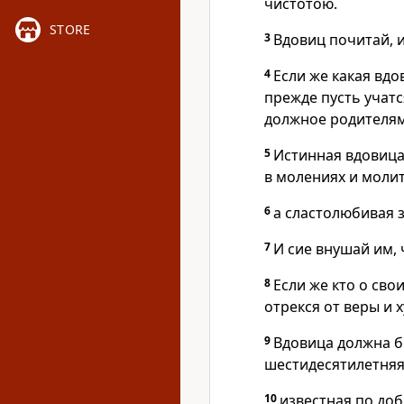
чистотою.
STORE
3
Вдовиц почитай, 
4
Если же какая вдо
прежде пусть учат
должное родителям,
5
Истинная вдовица
в молениях и молит
6
а сластолюбивая 
7
И сие внушай им,
8
Если же кто о сво
отрекся от веры и 
9
Вдовица должна б
шестидесятилетняя
10
известная по доб