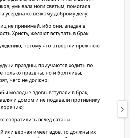
ков, умывала ноги святым, помогала
а усердна ко всякому доброму делу.
иц не принимай, ибо они, впадая в
сть Христу, желают вступать в брак.
уждению, потому что отвергли прежнюю
будучи праздны, приучаются ходить по
е только праздны, но и болтливы,
ят, чего не должно.
обы молодые вдовы вступали в брак,
равляли домом и не подавали противнику
злоречию;
е совратились вслед сатаны.
й или верная имеет вдов, то должны их