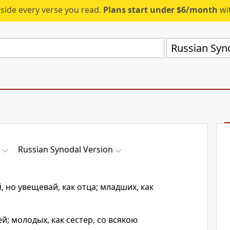
eside every verse you read.
Plans start under $6/month
wit
Russian Syn
Russian Synodal Version
, но увещевай, как отца; младших, как
ей; молодых, как сестер, со всякою