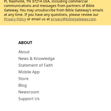
Pl, Nashville, TN 37214 USA, including commercial
communications and messages from partners of Bible
Gateway. You may unsubscribe from Bible Gateway’s emails
at any time. If you have any questions, please review our
Privacy Policy
or email us at
privacy@biblegateway.com
.
ABOUT
About
News & Knowledge
Statement of Faith
Mobile App
Store
Blog
Newsroom
Support Us