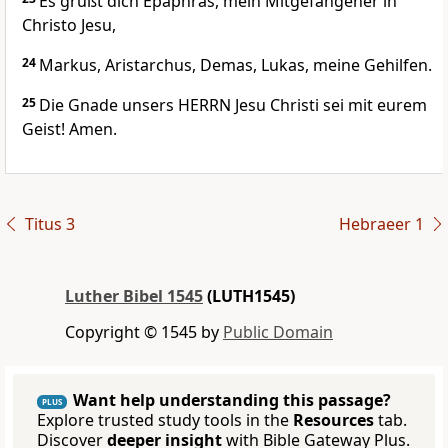
Es grüßt dich Epaphras, mein Mitgefangener in
Christo Jesu,
24
Markus, Aristarchus, Demas, Lukas, meine Gehilfen.
25
Die Gnade unsers HERRN Jesu Christi sei mit eurem
Geist! Amen.
Titus 3
Hebraeer 1
Luther Bibel 1545
(LUTH1545)
Copyright © 1545 by
Public Domain
Want help understanding this passage?
PLUS
Explore trusted study tools in the
Resources
tab.
Discover
deeper insight
with Bible Gateway Plus.