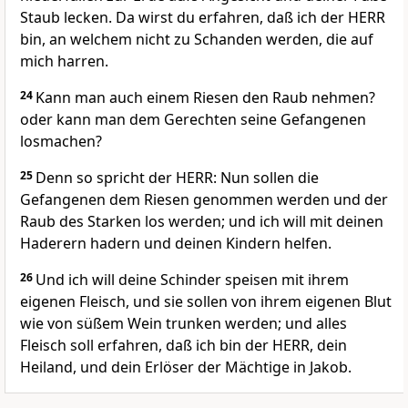
Staub lecken. Da wirst du erfahren, daß ich der HERR
bin, an welchem nicht zu Schanden werden, die auf
mich harren.
24
Kann man auch einem Riesen den Raub nehmen?
oder kann man dem Gerechten seine Gefangenen
losmachen?
25
Denn so spricht der HERR: Nun sollen die
Gefangenen dem Riesen genommen werden und der
Raub des Starken los werden; und ich will mit deinen
Haderern hadern und deinen Kindern helfen.
26
Und ich will deine Schinder speisen mit ihrem
eigenen Fleisch, und sie sollen von ihrem eigenen Blut
wie von süßem Wein trunken werden; und alles
Fleisch soll erfahren, daß ich bin der HERR, dein
Heiland, und dein Erlöser der Mächtige in Jakob.