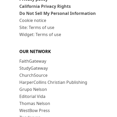
California Privacy Rights
Do Not Sell My Personal Information
Cookie notice
Site: Terms of use
Widget: Terms of use
OUR NETWORK
FaithGateway
StudyGateway
ChurchSource
HarperCollins Christian Publishing
Grupo Nelson
Editorial Vida
Thomas Nelson
WestBow Press