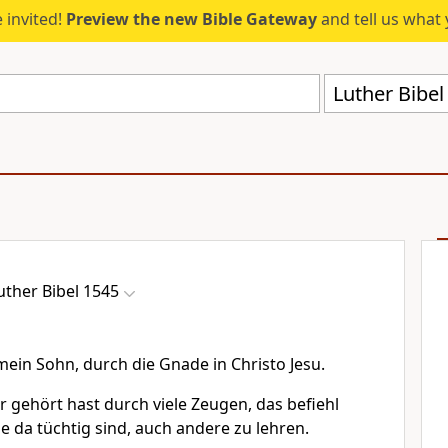
 invited!
Preview the new Bible Gateway
and tell us what 
Luther Bibe
uther Bibel 1545
 mein Sohn, durch die Gnade in Christo Jesu.
 gehört hast durch viele Zeugen, das befiehl
 da tüchtig sind, auch andere zu lehren.