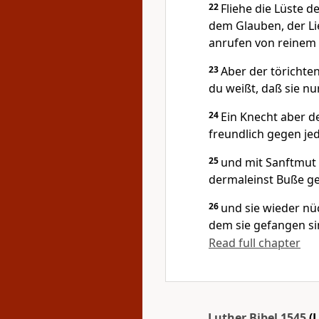
22
Fliehe die Lüste d
dem Glauben, der Li
anrufen von reinem
23
Aber der törichte
du weißt, daß sie n
24
Ein Knecht aber d
freundlich gegen je
25
und mit Sanftmut 
dermaleinst Buße ge
26
und sie wieder nü
dem sie gefangen si
Read full chapter
Luther Bibel 1545
(