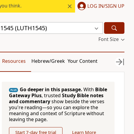
you think.
LOG IN/SIGN UP
l 1545 (LUTH1545)
Font Size
Resources
Hebrew/Greek
Your Content
Go deeper in this passage.
With
Bible
PLUS
Gateway Plus
, trusted
Study Bible notes
and commentary
show beside the verses
you're reading—so you can explore the
meaning and context of Scripture without
leaving the page.
Start 7-day free trial
Learn More