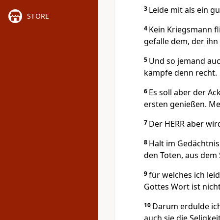
3
Leide mit als ein gu
STORE
4
Kein Kriegsmann fl
gefalle dem, der i
5
Und so jemand auch
kämpfe denn recht.
6
Es soll aber der A
ersten genießen. Me
7
Der HERR aber wird
8
Halt im Gedächtnis
den Toten, aus dem
9
für welches ich lei
Gottes Wort ist nic
10
Darum erdulde ich
auch sie die Seligkei