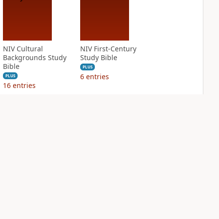
NIV Cultural
NIV First-Century
Backgrounds Study
Study Bible
Bible
PLUS
6
entries
PLUS
16
entries
NIV Grace and
NIV Jesus Bible
Truth Study Bible
PLUS
2
entries
PLUS
6
entries