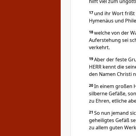
hilft viel zum ungöt
17
und ihr Wort frißt
Hymenäus und Phile
18
welche von der Wa
Auferstehung sei sc
verkehrt.
19
Aber der feste Gr
HERR kennt die seine
den Namen Christi n
20
In einem großen H
silberne Gefäße, so
zu Ehren, etliche ab
21
So nun jemand sich
geheiligtes Gefäß s
zu allem guten Werk 