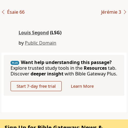
Ésaïe 66
Jérémie 3
Louis Segond
(LSG)
by
Public Domain
Want help understanding this passage?
PLUS
Explore trusted study tools in the
Resources
tab.
Discover
deeper insight
with Bible Gateway Plus.
Start 7-day free trial
Learn More
Sign Up for Bible Gateway: News &