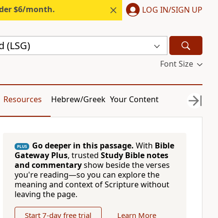
nder $6/month.
LOG IN/SIGN UP
d (LSG)
Font Size
Resources
Hebrew/Greek
Your Content
Go deeper in this passage.
With
Bible
PLUS
Gateway Plus
, trusted
Study Bible notes
and commentary
show beside the verses
you're reading—so you can explore the
meaning and context of Scripture without
leaving the page.
Start 7-day free trial
Learn More