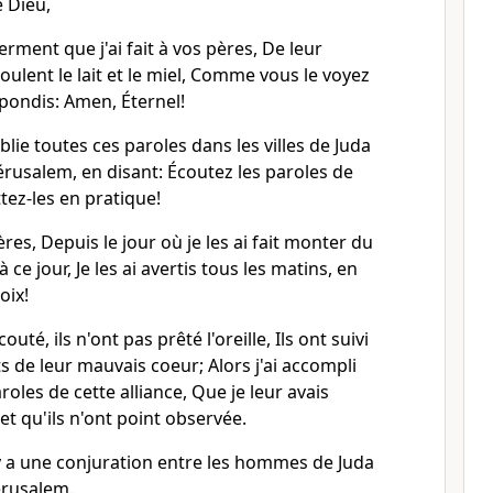
e Dieu,
serment que j'ai fait à vos pères, De leur
ulent le lait et le miel, Comme vous le voyez
épondis: Amen, Éternel!
blie toutes ces paroles dans les villes de Juda
Jérusalem, en disant: Écoutez les paroles de
ttez-les en pratique!
pères, Depuis le jour où je les ai fait monter du
 ce jour, Je les ai avertis tous les matins, en
oix!
outé, ils n'ont pas prêté l'oreille, Ils ont suivi
 de leur mauvais coeur; Alors j'ai accompli
roles de cette alliance, Que je leur avais
t qu'ils n'ont point observée.
l y a une conjuration entre les hommes de Juda
Jérusalem.