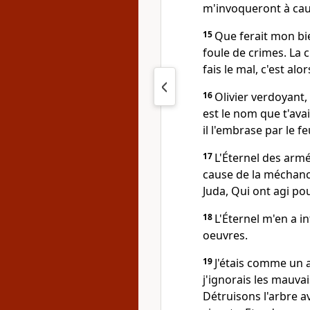
m'invoqueront à cau
15
Que ferait mon bi
foule de crimes. La 
fais le mal, c'est al
16
Olivier verdoyant,
est le nom que t'avai
il l'embrase par le f
17
L'Éternel des armée
cause de la méchance
Juda, Qui ont agi pou
18
L'Éternel m'en a inf
oeuvres.
19
J'étais comme un 
j'ignorais les mauva
Détruisons l'arbre a