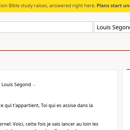
ion Bible study raises, answered right here.
Plans start u
Louis Segon
Louis Segond
 qui t'appartient, Toi qui es assise dans la
ernel: Voici, cette fois je vais lancer au loin les