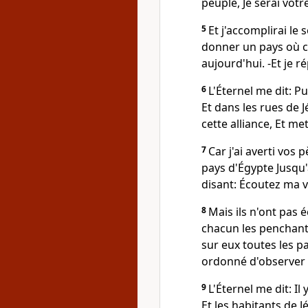
peuple, Je serai votr
5
Et j'accomplirai le 
donner un pays où co
aujourd'hui. -Et je r
6
L'Éternel me dit: Pu
Et dans les rues de 
cette alliance, Et me
7
Car j'ai averti vos 
pays d'Égypte Jusqu'à
disant: Écoutez ma v
8
Mais ils n'ont pas éc
chacun les penchants
sur eux toutes les pa
ordonné d'observer e
9
L'Éternel me dit: I
Et les habitants de 