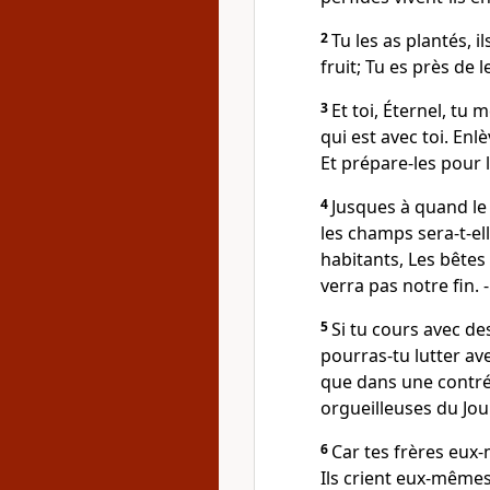
2
Tu les as plantés, il
fruit; Tu es près de 
3
Et toi, Éternel, tu
qui est avec toi. En
Et prépare-les pour 
4
Jusques à quand le p
les champs sera-t-e
habitants, Les bêtes e
verra pas notre fin. -
5
Si tu cours avec de
pourras-tu lutter ave
que dans une contrée
orgueilleuses du Jou
6
Car tes frères eux-
Ils crient eux-mêmes 