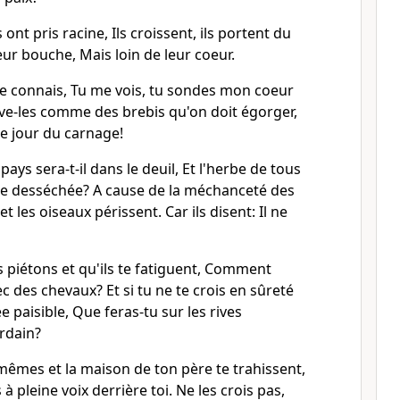
s ont pris racine, Ils croissent, ils portent du
leur bouche, Mais loin de leur coeur.
 me connais, Tu me vois, tu sondes mon coeur
lève-les comme des brebis qu'on doit égorger,
le jour du carnage!
ays sera-t-il dans le deuil, Et l'herbe de tous
lle desséchée? A cause de la méchanceté des
t les oiseaux périssent. Car ils disent: Il ne
s piétons et qu'ils te fatiguent, Comment
c des chevaux? Et si tu ne te crois en sûreté
 paisible, Que feras-tu sur les rives
rdain?
mêmes et la maison de ton père te trahissent,
à pleine voix derrière toi. Ne les crois pas,