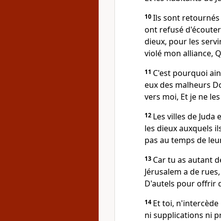
10
Ils sont retournés
ont refusé d'écouter 
dieux, pour les servi
violé mon alliance, Q
11
C'est pourquoi ainsi
eux des malheurs Dont
vers moi, Et je ne le
12
Les villes de Juda
les dieux auxquels il
pas au temps de leu
13
Car tu as autant de
Jérusalem a de rues,
D'autels pour offrir d
14
Et toi, n'intercèd
ni supplications ni p