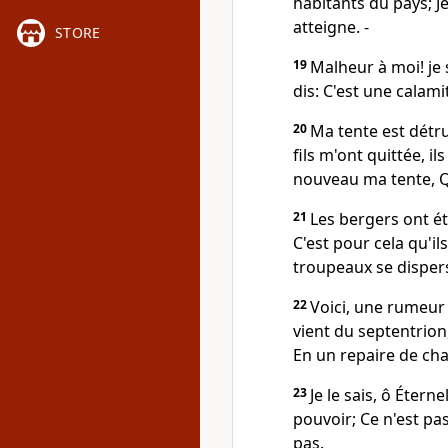
habitants du pays; Je
atteigne. -
STORE
19
Malheur à moi! je 
dis: C'est une calami
20
Ma tente est détr
fils m'ont quittée, i
nouveau ma tente, Qu
21
Les bergers ont été
C'est pour cela qu'il
troupeaux se disper
22
Voici, une rumeur 
vient du septentrion,
En un repaire de chac
23
Je le sais, ô Étern
pouvoir; Ce n'est pa
pas.