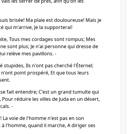
 vais les serrer de près, afin qu'on les
suis brisée! Ma plaie est douloureuse! Mais je
té qui m'arrive, Je la supporterai!
uite, Tous mes cordages sont rompus; Mes
ls ne sont plus; Je n'ai personne qui dresse de
i relève mes pavillons. -
 stupides, Ils n'ont pas cherché l'Éternel;
s n'ont point prospéré, Et que tous leurs
sent.
se fait entendre; C'est un grand tumulte qui
 Pour réduire les villes de Juda en un désert,
als. -
el! La voie de l'homme n'est pas en son
s à l'homme, quand il marche, A diriger ses