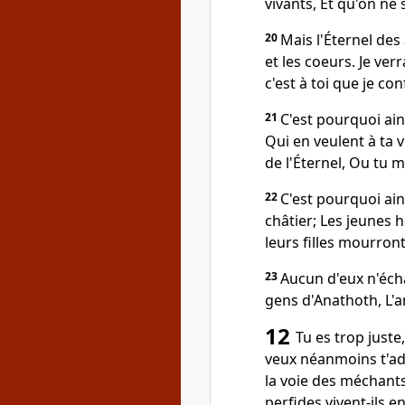
vivants, Et qu'on ne
20
Mais l'Éternel des
et les coeurs. Je ver
c'est à toi que je co
21
C'est pourquoi ain
Qui en veulent à ta 
de l'Éternel, Ou tu 
22
C'est pourquoi ains
châtier; Les jeunes 
leurs filles mourront
23
Aucun d'eux n'écha
gens d'Anathoth, L'an
12
Tu es trop juste,
veux néanmoins t'ad
la voie des méchants
perfides vivent-ils e