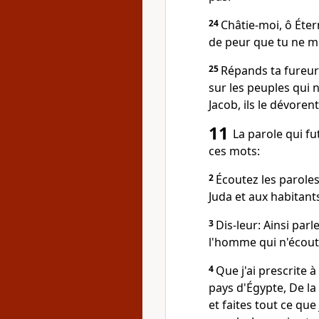
24
Châtie-moi, ô Éter
de peur que tu ne m
25
Répands ta fureur 
sur les peuples qui 
Jacob, ils le dévoren
11
La parole qui fu
ces mots:
2
Écoutez les paroles
Juda et aux habitant
3
Dis-leur: Ainsi parle
l'homme qui n'écoute
4
Que j'ai prescrite à 
pays d'Égypte, De la 
et faites tout ce qu